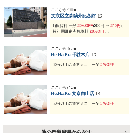
ここから
268
m
文京区立森鷗外記念館
1)観覧料 一般
20%OFF
(300円 ⇒
240円
)、
特別展開催時 観覧料
20%OFF
2)モリキネカフェの飲み物(アルコール類
を除く)
20%OFF
ここから
377
m
Re.Ra.Ku 千駄木店
60分以上の通常メニューが
5％OFF
ここから
741
m
Re.Ra.Ku 文京白山店
60分以上の通常メニューが
5％OFF
他の都道府県から探す