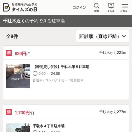
千駄木近く
の予約できる駐車場
全
9
件
千駄木から
221
m
920円
/日
【時間貸し併設】
千駄木第５駐車場
0:00 ～ 24:00
普通車 / コンパクトカー / 軽自動車
千駄木から
277
m
1,730円
/日
千駄木４丁目駐車場