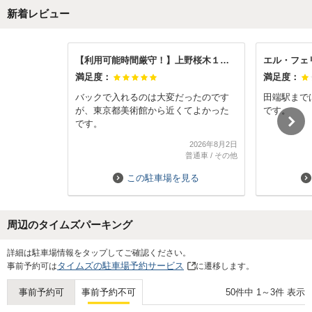
新着レビュー
【利用可能時間厳守！】上野桜木１丁目駐車場
エル・フェ
満足度：
満足度：
バックで入れるのは大変だったのです
田端駅まで
が、東京都美術館から近くてよかった
です。
です。
2026年8月2日
普通車
/
その他
この駐車場を見る
周辺のタイムズパーキング
Next
詳細は駐車場情報をタップしてご確認ください。
タイムズの駐車場予約サービス
事前予約可は
に遷移します。
50
件中
1
～
3
件 表示
事前予約可
事前予約不可