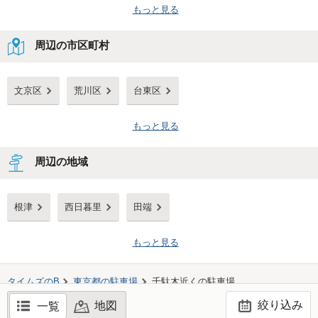
もっと見る
周辺の市区町村
文京区
荒川区
台東区
もっと見る
周辺の地域
根津
西日暮里
田端
もっと見る
タイムズのB
東京都
の駐車場
千駄木
近くの駐車場
絞り込み
地図
一覧
©TIMES24 CO., LTD. All Rights Reserved.