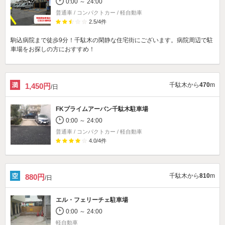
0:00 ～ 24:00
普通車 / コンパクトカー / 軽自動車
2.5
/
4
件
駒込病院まで徒歩9分！千駄木の閑静な住宅街にございます。病院周辺で駐
車場をお探しの方におすすめ！
千駄木から
470
m
1,450円
/日
FKプライムアーバン千駄木駐車場
0:00 ～ 24:00
普通車 / コンパクトカー / 軽自動車
4.0
/
4
件
千駄木から
810
m
880円
/日
エル・フェリーチェ駐車場
0:00 ～ 24:00
軽自動車