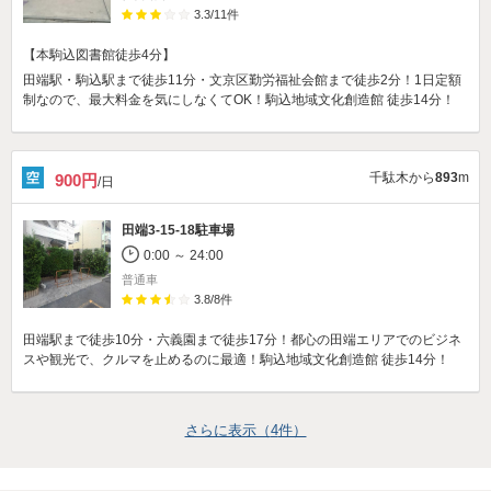
3.3
/
11
件
【本駒込図書館徒歩4分】
田端駅・駒込駅まで徒歩11分・文京区勤労福祉会館まで徒歩2分！1日定額
制なので、最大料金を気にしなくてOK！駒込地域文化創造館 徒歩14分！
千駄木から
893
m
900円
/日
田端3-15-18駐車場
0:00 ～ 24:00
普通車
3.8
/
8
件
田端駅まで徒歩10分・六義園まで徒歩17分！都心の田端エリアでのビジネ
スや観光で、クルマを止めるのに最適！駒込地域文化創造館 徒歩14分！
さらに表示（
4
件）