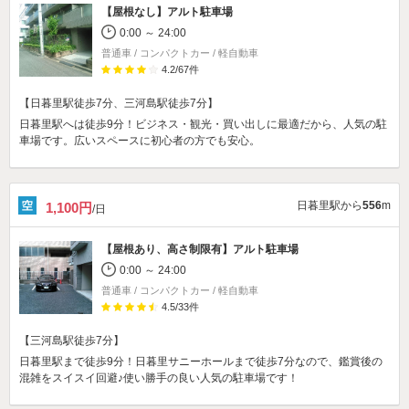
【屋根なし】
アルト駐車場
0:00 ～ 24:00
普通車 / コンパクトカー / 軽自動車
4.2
/
67
件
【日暮里駅徒歩7分、三河島駅徒歩7分】
日暮里駅へは徒歩9分！ビジネス・観光・買い出しに最適だから、人気の駐
車場です。広いスペースに初心者の方でも安心。
日暮里駅から
556
m
1,100円
/日
【屋根あり、高さ制限有】
アルト駐車場
0:00 ～ 24:00
普通車 / コンパクトカー / 軽自動車
4.5
/
33
件
【三河島駅徒歩7分】
日暮里駅まで徒歩9分！日暮里サニーホールまで徒歩7分なので、鑑賞後の
混雑をスイスイ回避♪使い勝手の良い人気の駐車場です！