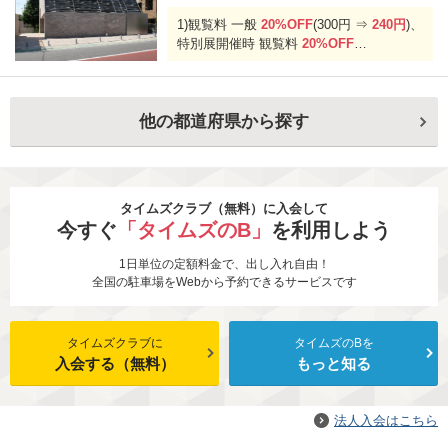
1)観覧料 一般
20%OFF
(300円 ⇒
240円
)、
特別展開催時 観覧料
20%OFF
2)モリキネカフェの飲み物(アルコール類
を除く)
20%OFF
他の都道府県から探す
タイムズクラブ（無料）に入会して
今すぐ
「タイムズのB」
を利用しよう
1日単位の定額料金で、出し入れ自由！
全国の駐車場をWebから予約できるサービスです
タイムズクラブに
タイムズのBを
入会する（無料）
もっと知る
法人入会はこちら