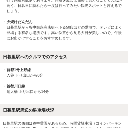
行う問屋も数多くあります。洋服を激安な価格で買えることで人気が
高く、日暮里に訪れたら一度は行ってみたい観光スポットと言えるで
しょう。
夕焼けだんだん
日暮里駅から谷中銀座商店街へ下る50段ほどの階段で、テレビによく
登場する有名な場所です。高い位置から見る夕日が美しいので、午後
にお出かけすることをおすすめします。
日暮里駅へのクルマでのアクセス
首都1号上野線
入谷 下り出口から8分
首都川口線
扇大橋 上り出口から14分
日暮里駅周辺の駐車場状況
日暮里駅の西側は谷中霊園があるため、時間貸駐車場（コインパーキン