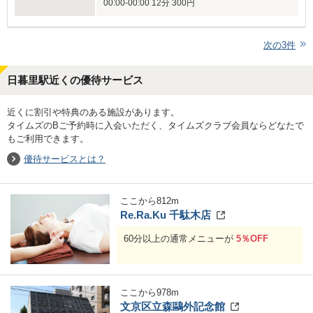
00:00-00:00 12分 300円
次の
3
件
日暮里駅近くの優待サービス
近くに割引や特典のある施設があります。
タイムズのBご予約時に入会いただく、タイムズクラブ会員ならどなたで
もご利用できます。
優待サービスとは？
ここから
812
m
Re.Ra.Ku 千駄木店
60分以上の通常メニューが
5％OFF
ここから
978
m
文京区立森鷗外記念館