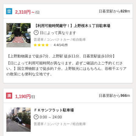
日暮里駅から
828
m
2,310円～
/日
【利用可能時間厳守！】上野桜木１丁目駐車場
日によって異なります
普通車 / コンパクトカー / 軽自動車
4.4
/
141
件
【上野動物園まで徒歩7分、上野駅 徒歩11分、日暮里駅徒歩10分】
【日によって利用可能時間が異なります。必ずご確認の上ご予約くださ
い。】国立博物館まで徒歩約７分。上野観光にはもちろん、谷根千エリア
の散策にも便利な立地です。
日暮里駅から
966
m
1,190円
/日
ＦＫサンフラット駐車場
0:00 ～ 24:00
普通車 / コンパクトカー / 軽自動車