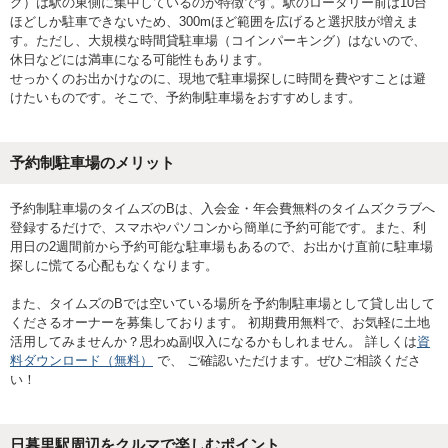
グ）は駅の東側に集中しているのが特徴です。駅のロータリー前は10台
ほどしか駐車できないため、300mほど範囲を広げると選択肢が増えま
す。ただし、大規模な時間貸駐車場（コインパーキング）はないので、
休日などには満車になる可能性もあります。
せっかくのお出かけなのに、現地で駐車場探しに時間を費やすことは避
けたいものです。そこで、予約制駐車場をおすすめします。
予約制駐車場のメリット
予約制駐車場のタイムズのBは、入会金・年会費無料のタイムズクラブへ
登録するだけで、スマホやパソコンから簡単に予約可能です。また、利
用日の2週間前から予約可能な駐車場もあるので、お出かけ直前に駐車場
探しに慌てる心配もなくなります。
また、タイムズのBでは空いている場所を予約制駐車場として貸し出して
くださるオーナーを募集しております。 初期費用無料で、お気軽に土地
活用してみませんか？思わぬ副収入になるかもしれません。 詳しくは
資
料ダウンロード（無料）
で、 ご確認いただけます。ぜひご相談くださ
い！
日暮里駅周辺をクルマで楽しむポイント