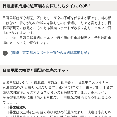
日暮里駅周辺の駐車場をお探しならタイムズのB！
日暮里駅は東京都荒川区にあり、東京の下町を代表する駅です。都心部
にはない、昔ながらの街並みを楽しむのに最適なエリアと言えます。日
暮里駅周辺には見どころのある観光スポットが数多くあり、クルマで回
るのがおすすめです。
ここでは、日暮里駅周辺にクルマで行く際の駐車場状況と、予約制駐車
場のメリットをご紹介します。
（関連）東京都内スポット一覧から周辺駐車場を探す
日暮里駅の概要と周辺の観光スポット
日暮里駅はJR（京浜東北線、常磐線、山手線）、日暮里舎人ライナー、
京成電鉄の3社が乗り入れています。都心だけでなく、東京北部、千葉方
面や成田空港からのアクセスが良いのも特徴です。また、舎人ライナー
から都電荒川線に乗り換えも可能で、下町観光の拠点となる駅と言える
でしょう。
日暮里繊維街
日暮里は大正時代から続く布や衣類の問屋街であり、現在は小売りを