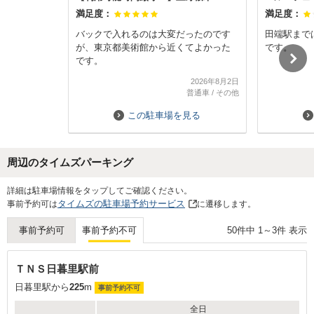
満足度：
満足度：
バックで入れるのは大変だったのです
田端駅まで
が、東京都美術館から近くてよかった
です。
です。
2026年8月2日
普通車
/
その他
この駐車場を見る
周辺のタイムズパーキング
Next
詳細は駐車場情報をタップしてご確認ください。
タイムズの駐車場予約サービス
事前予約可は
に遷移します。
50
件中
1
～
3
件 表示
事前予約可
事前予約不可
ＴＮＳ日暮里駅前
日暮里駅から
225
m
事前予約不可
全日