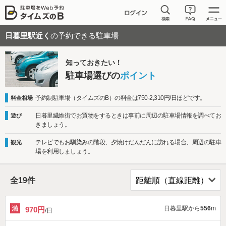
日暮里駅近く
の予約できる駐車場
知っておきたい！
駐車場選びの
ポイント
予約制駐車場（タイムズのB）の料金は750-2,310円/日ほどです。
料金相場
日暮里繊維街でお買物をするときは事前に周辺の駐車場情報を調べてお
遊び
きましょう。
テレビでもお馴染みの階段、夕焼けだんだんに訪れる場合、周辺の駐車
観光
場を利用しましょう。
全
19
件
日暮里駅から
556
m
970円
/日