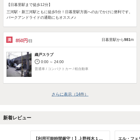
【日暮里駅まで徒歩12分】
三河駅・新三河駅ともに徒歩5分！日暮里駅方面へのおでかけに便利です。
パークアンドライドの通勤にもオススメ♪
日暮里駅から
981
m
850円
/日
織戸スラブ
0:00 ～ 24:00
普通車 / コンパクトカー / 軽自動車
さらに表示（
14
件）
新着レビュー
【利用可能時間厳守！】上野桜木１丁目駐車場
エル・フェ