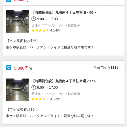
【時間貸併設】
九段南４丁目駐車場＜06＞
9:00 ～ 17:00
普通車 / コンパクトカー / 軽自動車
4.5
/
4
件
【市ヶ谷駅 徒歩1分】
市ケ谷駅直結！パークアンドライドに最適な駐車場です！
半蔵門から
1118
m
5,000円
/日
【時間貸併設】
九段南４丁目駐車場＜17＞
9:00 ～ 17:00
普通車 / コンパクトカー / 軽自動車
3.5
/
2
件
【市ヶ谷駅 徒歩1分】
市ケ谷駅直結！パークアンドライドに最適な駐車場です！