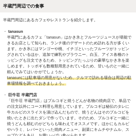
半蔵門周辺での食事
半蔵門周辺にあるカフェやレストランを紹介します。
tanasun
半蔵門にあるカフェ「tanasun」はかき氷とフルーツジュースが堪能で
きるお店として知られ、ランチ後のデザートのため訪れる方が多くい
ます。かき氷にはマンゴーや桃、イチゴといったフルーツがトッピン
グされているほか、追加で練乳やブラウニー、白玉、アイス各種のト
ッピングも注文できるため、トッピングたっぷりの豪華なかき氷を楽
しめます。トッポギも数種類用意されているため、甘いものと一緒に
頼んでみてはいかがでしょうか。
tanasunには駐車場の用意がないため、クルマで訪れる場合は周辺の駐
車場情報を調べておきましょう。
巨牛荘 半蔵門店
「巨牛荘 半蔵門店」はプルコギと焼うどんが名物の焼肉店で、単品で
の注文以外にコース料理も用意しています。プルコギは秘伝のタレに
牛カルビのスライスを漬け込んだもので、焼うどんはそのプルコビを
焼いたときに出たダシで作っています。そのため、プルコギと一緒に
焼うどんも頼むのがどちらも味わえてオススメです。ほかにもカルビ
やハラミ、レバーといった焼肉メニュー、副菜にキムチやナムル、ス
ープなどもあり、お腹いっぱい食べられます。