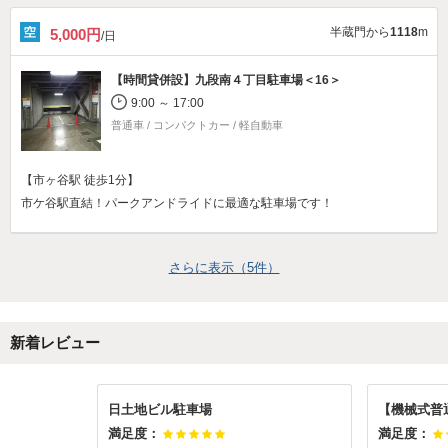
半蔵門から
1118
m
5,000円
/日
【時間貸併設】
九段南４丁目駐車場＜16＞
9:00 ～ 17:00
普通車 / コンパクトカー / 軽自動車
【市ヶ谷駅 徒歩1分】
市ケ谷駅直結！パークアンドライドに最適な駐車場です！
さらに表示（
5
件）
新着レビュー
日土地ビル駐車場
【機械式普
満足度：
満足度：