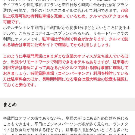
テイプランや長期滞在用プランと滞在日数や時間に合わせた宿泊プラン
選びが可能で、自分のビジネススタイルに合わせて利用できます。
70台
以上収容可能な有料駐車場を完備しているため、クルマでのアクセスも
可能です。
ホテルモントレ半蔵門は半蔵門駅から徒歩1分ほどと近いところにあるホ
テルで、こちらにはデイユースプランがあるため、リモートワークでの
利用にオススメです。
駐車場
は予約制で料金がかかります。クルマで訪
れる場合は事前に公式サイトで確認してから利用しましょう。
このように半蔵門周辺はさまざまな企業のオフィスが立ち並んでいるほ
か、出張やリモートワークで利用できるホテルもありますが、駐車場の
利用方法は場所によって異なるためクルマで訪れる際は事前に確認して
おきましょう。時間貸駐車場（コインパーキング）利用を検討している
方は駐車料金のほか、長時間利用になる場合は最大料金の設定も確認し
ておくと安心です。
まとめ
半蔵門はオフィス街でありながら、皇居のそばにあるため自然を感じる
こともできます。平日はビジネスパーソンの姿が多く見られ、ランチタ
イムは飲食店が混雑するほどです。駐車場の用意がないところも多いた