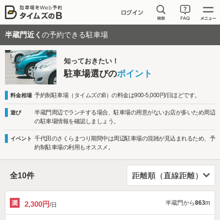
半蔵門近く
の予約できる駐車場
知っておきたい！
駐車場選びの
ポイント
予約制駐車場（タイムズのB）の料金は900-5,000円/日ほどです。
料金相場
半蔵門周辺でランチする場合、駐車場の用意がないお店が多いため周辺
遊び
の駐車場情報を確認しましょう。
千代田のさくらまつり期間中は周辺駐車場の混雑が見込まれるため、予
イベント
約制駐車場の利用もオススメ。
全
10
件
半蔵門から
863
m
2,300円
/日