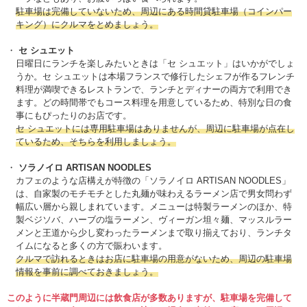
駐車場は完備していないため、周辺にある時間貸駐車場（コインパー
キング）にクルマをとめましょう。
セ シュエット
日曜日にランチを楽しみたいときは「セ シュエット」はいかがでしょ
うか。セ シュエットは本場フランスで修行したシェフが作るフレンチ
料理が満喫できるレストランで、ランチとディナーの両方で利用でき
ます。どの時間帯でもコース料理を用意しているため、特別な日の食
事にもぴったりのお店です。
セ シュエットには専用駐車場はありませんが、周辺に駐車場が点在し
ているため、そちらを利用しましょう。
ソラノイロ ARTISAN NOODLES
カフェのような店構えが特徴の「ソラノイロ ARTISAN NOODLES」
は、自家製のモチモチとした丸麺が味わえるラーメン店で男女問わず
幅広い層から親しまれています。メニューは特製ラーメンのほか、特
製ベジソバ、ハーブの塩ラーメン、ヴィーガン坦々麺、マッスルラー
メンと王道から少し変わったラーメンまで取り揃えており、ランチタ
イムになると多くの方で賑わいます。
クルマで訪れるときはお店に駐車場の用意がないため、周辺の駐車場
情報を事前に調べておきましょう。
このように半蔵門周辺には飲食店が多数ありますが、駐車場を完備して