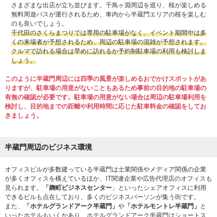
さまざまな出店が立ち並びます。千鳥ヶ淵周辺を巡り、桜が楽しめる
無料周遊バスが運行されるため、車内から半蔵門エリアの桜を楽しむ
のも良いでしょう。
千代田のさくらまつりでは専用の駐車場がなく、イベント期間中は多
くの来場者が予想されるため、周辺の駐車場の混雑が予想されます。
クルマで訪れる場合は早めに訪れるか予約制駐車場の利用も検討しま
しょう。
このように半蔵門周辺には四季の風景が楽しめるおでかけスポットがあ
りますが、駐車場の用意がないこともあるため事前の目的地の駐車場の
有無の確認が必要です。駐車場の用意がない場合は周辺の駐車場利用を
検討し、目的地までの距離や利用時間に応じた駐車料金の確認をしてお
きましょう。
半蔵門周辺のビジネス環境
オフィスビルが多数建っている半蔵門は士業関係やメディア関係の企業
が多くオフィスを構えているほか、IT関連企業や広告代理店のオフィスも
見られます。
「麹町ビジネスセンター
」といったシェアオフィスに利用
できるビルも点在しており、多くのビジネスパーソンが集う街です。
また、
「ホテルグランドアーク半蔵門」
や
「ホテルモントレ半蔵門」
と
いったホテルもいくかあり、ホテルグランドアーク半蔵門はショートス