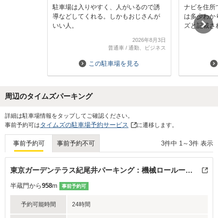
駐車場は入りやすく、人がいるので誘
ナビを住所
導などしてくれる。しかもおじさんが
は多少わか
いい人。
ズと記載さ
なと思い無
2026年8月3日
また機会が
普通車
/
通勤、ビジネス
この駐車場を見る
周辺のタイムズパーキング
Next
詳細は駐車場情報をタップしてご確認ください。
タイムズの駐車場予約サービス
事前予約可は
に遷移します。
3
件中
1
～
3
件 表示
事前予約可
事前予約不可
東京ガーデンテラス紀尾井パーキング：機械ロールーフ高さ155cmまで
半蔵門から
958
m
事前予約可
予約可能時間
24時間