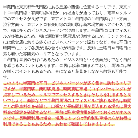
半蔵門は東京都千代田区にある皇居の西側に位置するエリアで、東京メ
トロ半蔵門線・有楽町線のほか、内堀通りが通っており、電車やクルマ
でのアクセスが良好です。東京メトロ半蔵門線の半蔵門駅は押上方面、
渋谷方面へ、東京メトロ有楽町線の麹町駅は新木場方面へアクセス可能
で、朝は多くのビジネスパーソンで混雑します。半蔵門にはオフィスビ
ルが多数あるため、朝は通勤客で駅周辺が混雑するほか、ランチタイム
には飲食店に集まる多くのビジネスパーソンで賑わうなど、特に平日は
時間帯によって各所が混み合うのが特徴です。反対に土曜日や日曜日は
落ち着いた雰囲気のエリアとなっています。
半蔵門は皇居のそばにあるため、ビジネス街という側面だけでなく自然
を感じるスポットもあります。皇居はお濠に囲まれており、周辺には桜
が咲くポイントもあるため、春になると花見をしながら散策も可能で
す。
このように半蔵門は平日、ビジネスパーソンが多く働きに訪れるエリア
ですが、半蔵門駅、麹町駅周辺に時間貸駐車場
（コインパーキング）が
点在しているため、クルマでアクセスするときはそちらを利用すると良
いでしょう。商談などで半蔵門周辺のオフィスビルに訪れる場合は時間
ごとの駐車料金を確認し、出張など長時間利用が見込まれる場合は最大
料金の設定を確認するなど、事前に駐車場情報を調べておくのがオスス
メです。長時間利用の場合、場所によっては予約制駐車場の方がお得に
利用できることもあるため、あわせて確認しておきましょう。