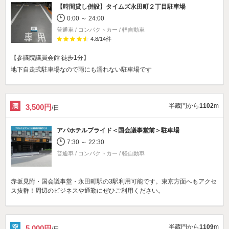
【時間貸し併設】
タイムズ永田町２丁目駐車場
0:00 ～ 24:00
普通車 / コンパクトカー / 軽自動車
4.8
/
14
件
【参議院議員会館 徒歩1分】
地下自走式駐車場なので雨にも濡れない駐車場です
半蔵門から
1102
m
3,500円
/日
アパホテルプライド＜国会議事堂前＞駐車場
7:30 ～ 22:30
普通車 / コンパクトカー / 軽自動車
赤坂見附・国会議事堂・永田町駅の3駅利用可能です。東京方面へもアクセ
ス抜群！周辺のビジネスや通勤にぜひご利用ください。
半蔵門から
1109
m
5,000円
/日