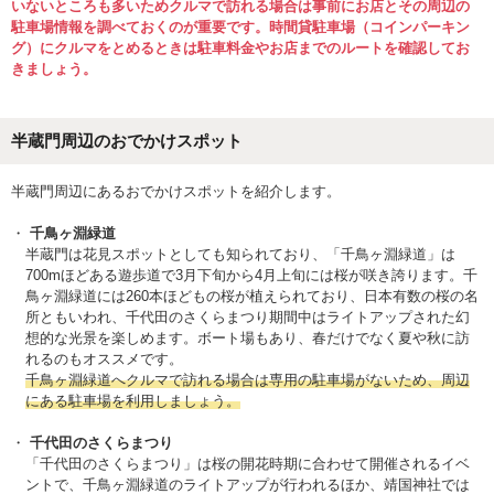
いないところも多いためクルマで訪れる場合は事前にお店とその周辺の
駐車場情報を調べておくのが重要です。時間貸駐車場（コインパーキン
グ）にクルマをとめるときは駐車料金やお店までのルートを確認してお
きましょう。
半蔵門周辺のおでかけスポット
半蔵門周辺にあるおでかけスポットを紹介します。
千鳥ヶ淵緑道
半蔵門は花見スポットとしても知られており、「千鳥ヶ淵緑道」は
700mほどある遊歩道で3月下旬から4月上旬には桜が咲き誇ります。千
鳥ヶ淵緑道には260本ほどもの桜が植えられており、日本有数の桜の名
所ともいわれ、千代田のさくらまつり期間中はライトアップされた幻
想的な光景を楽しめます。ボート場もあり、春だけでなく夏や秋に訪
れるのもオススメです。
千鳥ヶ淵緑道へクルマで訪れる場合は専用の駐車場がないため、周辺
にある駐車場を利用しましょう。
千代田のさくらまつり
「千代田のさくらまつり」は桜の開花時期に合わせて開催されるイベ
ントで、千鳥ヶ淵緑道のライトアップが行われるほか、靖国神社では