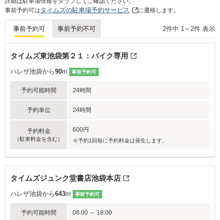
詳細は駐車場情報をタップしてご確認ください。
タイムズの駐車場予約サービス
事前予約可は
に遷移します。
2
件中
1
～
2
件 表示
事前予約可
事前予約不可
タイムズ東池袋第２１：バイク専用
ハレザ池袋から
90
m
事前予約可
予約可能時間
24時間
予約単位
24時間
600円
予約料金
（駐車料金を含む）
※予約1回毎に予約料金は発生します。
タイムズジュンク堂書店池袋本店
ハレザ池袋から
643
m
事前予約可
予約可能時間
08:00 ～ 18:00