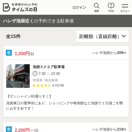
ハレザ池袋近く
の予約できる駐車場
全
15
件
ハレザ池袋から
209
m
1,200円
/日
池袋スクエア駐車場
7:30 ～ 22:30
普通車 / 軽自動車
4.7
/
17
件
【サンシャイン60通りすぐ】
池袋東口の繁華街にあり、ショッピングや映画館など池袋で１日過ごす際
におすすめです！
ハレザ池袋から
219
m
2,200円～
/日