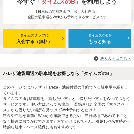
今すぐ
「タイムズのB」
を利用しよう
1日単位の定額料金で、出し入れ自由！
全国の駐車場をWebから予約できるサービスです
タイムズクラブに
タイムズのBを
入会する（無料）
もっと知る
法人入会はこちら
ハレザ池袋周辺の駐車場をお探しなら「タイムズのB」
このページではハレザ（Hareza）池袋付近の予約できる駐車場を紹介し
ています。
タイムズのBは駐車場を「貸したい方」と「借りたい方」をWebでつなぐ
サービスです。使い方はとっても簡単！ 登録された全国の「空きスペー
ス」から借りたい場所を見つけてWeb予約するだけ！
料金や立地を事前にWebから確認できるため、当日現地であわてること
なく快適におでかけできます♪ おでかけはもちろん、引越しや来客時の一
時的な駐車スペース確保にもおすすめです！