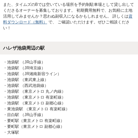
また、タイムズのBでは空いている場所を予約制駐車場として貸し出して
くださるオーナーを募集しております。 初期費用無料で、お気軽に土地
活用してみませんか？思わぬ副収入になるかもしれません。 詳しくは
資
料ダウンロード（無料）
で、 ご確認いただけます。ぜひご相談くださ
い！
ハレザ池袋
周辺の駅
・
池袋駅 （JR山手線）
・
池袋駅 （JR埼京線）
・
池袋駅 （JR湘南新宿ライン）
・
池袋駅 （東武東上線）
・
池袋駅 （西武池袋線）
・
池袋駅 （東京メトロ 丸ノ内線）
・
池袋駅 （東京メトロ 有楽町線）
・
池袋駅 （東京メトロ 副都心線）
・
東池袋駅 （東京メトロ 有楽町線）
・
目白駅 （JR山手線）
・
要町駅（東京メトロ 有楽町線）
・
要町駅（東京メトロ 副都心線）
・
大塚駅