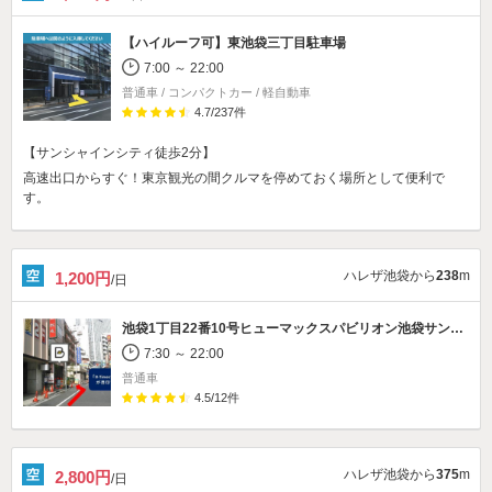
【ハイルーフ可】
東池袋三丁目駐車場
7:00 ～ 22:00
普通車 / コンパクトカー / 軽自動車
4.7
/
237
件
【サンシャインシティ徒歩2分】
高速出口からすぐ！東京観光の間クルマを停めておく場所として便利で
す。
ハレザ池袋から
238
m
1,200円
/日
池袋1丁目22番10号ヒューマックスパビリオン池袋サンシャイン60通り駐車場
7:30 ～ 22:00
普通車
4.5
/
12
件
ハレザ池袋から
375
m
2,800円
/日