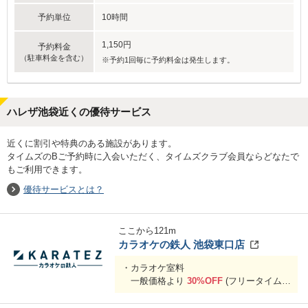
予約単位
10時間
1,150円
予約料金
（駐車料金を含む）
※予約1回毎に予約料金は発生します。
ハレザ池袋近くの優待サービス
近くに割引や特典のある施設があります。
タイムズのBご予約時に入会いただく、タイムズクラブ会員ならどなたで
もご利用できます。
優待サービスとは？
ここから
121
m
カラオケの鉄人 池袋東口店
・カラオケ室料
一般価格より
30%OFF
(フリータイムも
30％OFF！
)