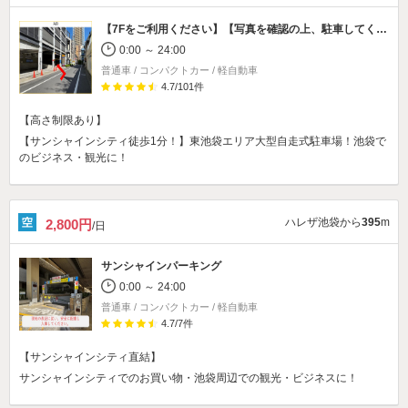
【7Fをご利用ください】【写真を確認の上、駐車してください】
0:00 ～ 24:00
普通車 / コンパクトカー / 軽自動車
4.7
/
101
件
【高さ制限あり】
【サンシャインシティ徒歩1分！】東池袋エリア大型自走式駐車場！池袋で
のビジネス・観光に！
ハレザ池袋から
395
m
2,800円
/日
サンシャインパーキング
0:00 ～ 24:00
普通車 / コンパクトカー / 軽自動車
4.7
/
7
件
【サンシャインシティ直結】
サンシャインシティでのお買い物・池袋周辺での観光・ビジネスに！