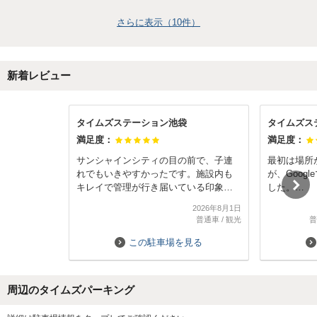
さらに表示（
10
件）
新着レビュー
タイムズステーション池袋
タイムズス
満足度：
満足度：
サンシャインシティの目の前で、子連
最初は場所
れでもいきやすかったです。施設内も
が、Goog
キレイで管理が行き届いている印象。
した。
予約できたのは7階。車の往来も少な
キレイでサ
2026年8月1日
く、余裕を持って停められました。エ
で立地条件
普通車
/
観光
普
レベーターが3台あってすぐに来るのも
ありがたかったです。帰りに1F管理室
この駐車場を見る
へ寄るのが少し分かりづらかったです
が、写真付き案内も出ているので明確
でした。管理室の方も親切丁寧で、ま
周辺のタイムズパーキング
た利用したいと思います。
Next