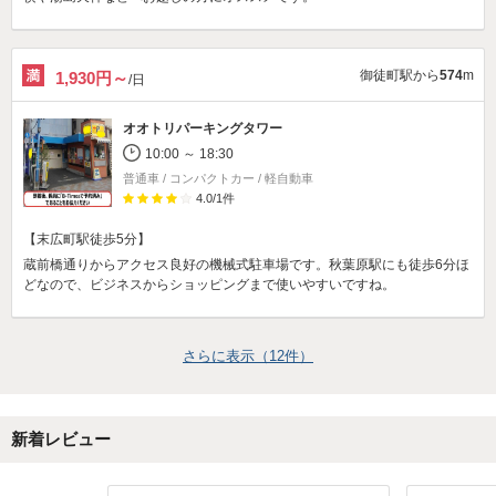
御徒町駅から
574
m
1,930円～
/日
オオトリパーキングタワー
10:00 ～ 18:30
普通車 / コンパクトカー / 軽自動車
4.0
/
1
件
【末広町駅徒歩5分】
蔵前橋通りからアクセス良好の機械式駐車場です。秋葉原駅にも徒歩6分ほ
どなので、ビジネスからショッピングまで使いやすいですね。
さらに表示（
12
件）
新着レビュー