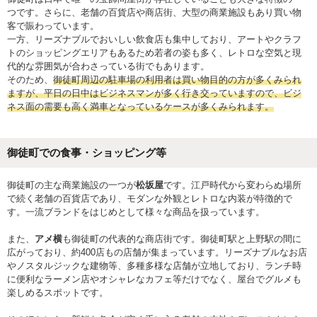
つです。さらに、老舗の百貨店や商店街、大型の商業施設もあり買い物
客で賑わっています。
一方、リーズナブルでおいしい飲食店も集中しており、アートやクラフ
トのショッピングエリアもあるため若者の姿も多く、レトロな空気と現
代的な雰囲気が合わさっている街でもあります。
そのため、
御徒町周辺の駐車場の利用者は買い物目的の方が多くみられ
ますが、平日の日中はビジネスマンが多く行き交っていますので、ビジ
ネス面の需要も高く満車となっているケースが多くみられます。
御徒町での食事・ショッピング等
御徒町の主な商業施設の一つが
松坂屋
です。江戸時代から変わらぬ場所
で続く老舗の百貨店であり、モダンな外観とレトロな内装が特徴的で
す。一流ブランドをはじめとして様々な商品を扱っています。
また、
アメ横
も御徒町の代表的な商店街です。御徒町駅と上野駅の間に
広がっており、約400店もの店舗が集まっています。リーズナブルなお店
やノスタルジックな建物等、多種多様な店舗が立地しており、ランチ時
に便利なラーメン店やオシャレなカフェ等だけでなく、屋台でグルメも
楽しめるスポットです。