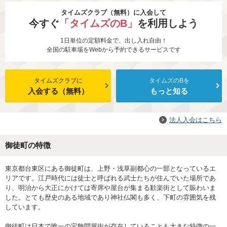
タイムズクラブ（無料）に入会して
今すぐ
「タイムズのB」
を利用しよう
1日単位の定額料金で、出し入れ自由！
全国の駐車場をWebから予約できるサービスです
タイムズクラブに
タイムズのBを
入会する（無料）
もっと知る
法人入会はこちら
御徒町の特徴
東京都台東区にある御徒町は、上野・浅草副都心の一部となっているエ
リアです。江戸時代には徒士と呼ばれる武士たちが住んでいた場所であ
り、明治から大正にかけては寄席や屋台が集まる歓楽街として賑わいま
した。とても歴史のある地域であり神社仏閣も多く、下町の雰囲気を残
しています。
御徒町は日本で唯一の宝飾問屋街が存在していることも大きな特徴の一