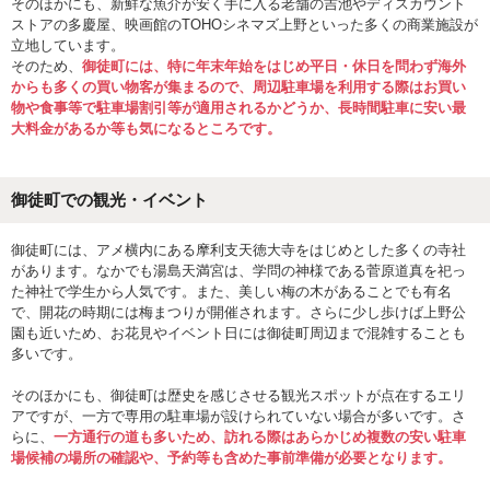
そのほかにも、新鮮な魚介が安く手に入る老舗の吉池やディスカウント
ストアの多慶屋、映画館のTOHOシネマズ上野といった多くの商業施設が
立地しています。
そのため、
御徒町には、特に年末年始をはじめ平日・休日を問わず海外
からも多くの買い物客が集まるので、周辺駐車場を利用する際はお買い
物や食事等で駐車場割引等が適用されるかどうか、長時間駐車に安い最
大料金があるか等も気になるところです。
御徒町での観光・イベント
御徒町には、アメ横内にある摩利支天徳大寺をはじめとした多くの寺社
があります。なかでも湯島天満宮は、学問の神様である菅原道真を祀っ
た神社で学生から人気です。また、美しい梅の木があることでも有名
で、開花の時期には梅まつりが開催されます。さらに少し歩けば上野公
園も近いため、お花見やイベント日には御徒町周辺まで混雑することも
多いです。
そのほかにも、御徒町は歴史を感じさせる観光スポットが点在するエリ
アですが、一方で専用の駐車場が設けられていない場合が多いです。さ
らに、
一方通行の道も多いため、訪れる際はあらかじめ複数の安い駐車
場候補の場所の確認や、予約等も含めた事前準備が必要となります。