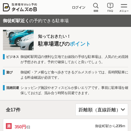
御徒町駅近く
の予約できる駐車場
知っておきたい！
駐車場選びの
ポイント
御徒町駅周辺の便利な立地でお値段の手頃な駐車場は、人気のため混雑
ビジネス
が予想されます。予約で確保しておくと良いでしょう。
御徒町・アメ横など食べ歩きできるグルメスポットでは、長時間駐車に
遊び
よる料金確認が必須です。
ショッピング施設やオフィスビルが多いエリアです。事前に駐車場を確
混雑回避
保しておけば、混み合う時間を回避できます。
全
17
件
御徒町駅から
235
m
350円
/日