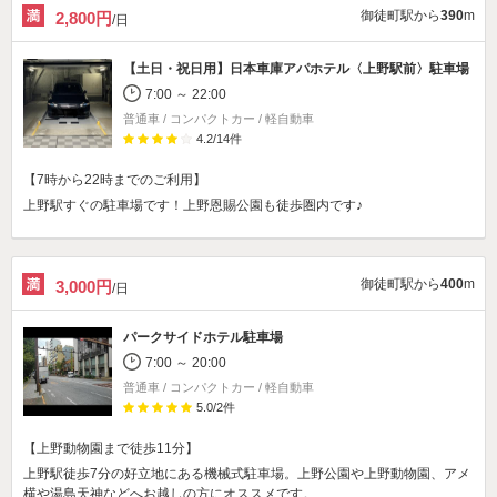
御徒町駅から
390
m
2,800円
/日
【土日・祝日用】
日本車庫アパホテル〈上野駅前〉駐車場
7:00 ～ 22:00
普通車 / コンパクトカー / 軽自動車
4.2
/
14
件
【7時から22時までのご利用】
上野駅すぐの駐車場です！上野恩賜公園も徒歩圏内です♪
御徒町駅から
400
m
3,000円
/日
パークサイドホテル駐車場
7:00 ～ 20:00
普通車 / コンパクトカー / 軽自動車
5.0
/
2
件
【上野動物園まで徒歩11分】
上野駅徒歩7分の好立地にある機械式駐車場。上野公園や上野動物園、アメ
横や湯島天神などへお越しの方にオススメです。