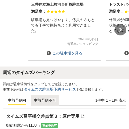
三井住友海上駿河台新館駐車場
トラストパ
満足度：
満足度：
駐車場も見つけやすく、係員の方もと
外気温が4
ても丁寧で気持ちよく利用できまし
収納される
た。
とても涼し
的で利用す
2026年8月5日
ん。
普通車
/
ショッピング
この駐車場を見る
周辺のタイムズパーキング
Next
詳細は駐車場情報をタップしてご確認ください。
タイムズの駐車場予約サービス
事前予約可は
に遷移します。
1
件中
1
～
1
件 表示
事前予約可
事前予約不可
タイムズ昌平橋交差点第３：原付専用
御徒町駅から
1133
m
事前予約可