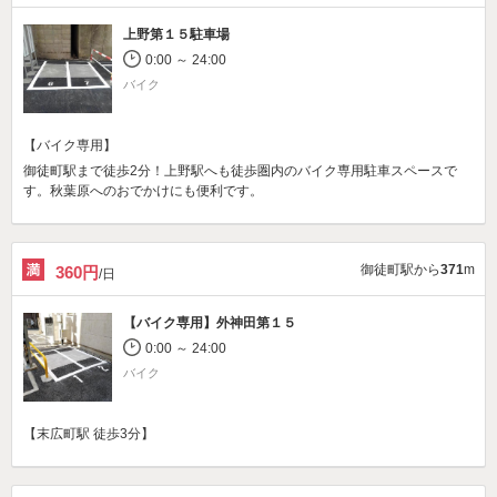
上野第１５駐車場
0:00 ～ 24:00
バイク
【バイク専用】
御徒町駅まで徒歩2分！上野駅へも徒歩圏内のバイク専用駐車スペースで
す。秋葉原へのおでかけにも便利です。
御徒町駅から
371
m
360円
/日
【バイク専用】
外神田第１５
0:00 ～ 24:00
バイク
【末広町駅 徒歩3分】