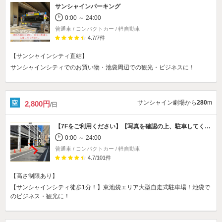
サンシャインパーキング
0:00 ～ 24:00
普通車 / コンパクトカー / 軽自動車
4.7
/
7
件
【サンシャインシティ直結】
サンシャインシティでのお買い物・池袋周辺での観光・ビジネスに！
サンシャイン劇場から
280
m
2,800円
/日
【7Fをご利用ください】【写真を確認の上、駐車してください】
0:00 ～ 24:00
普通車 / コンパクトカー / 軽自動車
4.7
/
101
件
【高さ制限あり】
【サンシャインシティ徒歩1分！】東池袋エリア大型自走式駐車場！池袋で
のビジネス・観光に！