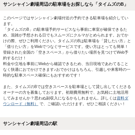
サンシャイン劇場周辺の駐車場をお探しなら「タイムズのB」
このページではサンシャイン劇場付近の予約できる駐車場を紹介してい
ます。
「タイムズのB」の駐車場予約サービスなら事前に車室が確保できるた
め、混雑が予想される日でもスムーズにクルマがとめられます。おでか
けの際、ぜひご利用ください。タイムズのBは駐車場を「貸したい方」と
「借りたい方」をWebでつなぐサービスです。使い方はとっても簡単！
登録された全国の「空きスペース」から借りたい場所を見つけてWeb予
約するだけ！
料金や立地を事前にWebから確認できるため、当日現地であわてること
なく快適におでかけできます♪おでかけはもちろん、引越しや来客時の一
時的な駐車スペース確保にもおすすめです！
また、タイムズのBでは空きスペースを駐車場として貸し出してくださる
オーナーの方を募集しております。初期費用無料で、お気軽に土地活用
してみませんか？思わぬ副収入になるかもしれません。詳しくは
資料ダ
ウンロード（無料）
で、ご確認いただけます。ぜひご相談ください！
サンシャイン劇場
周辺の駅