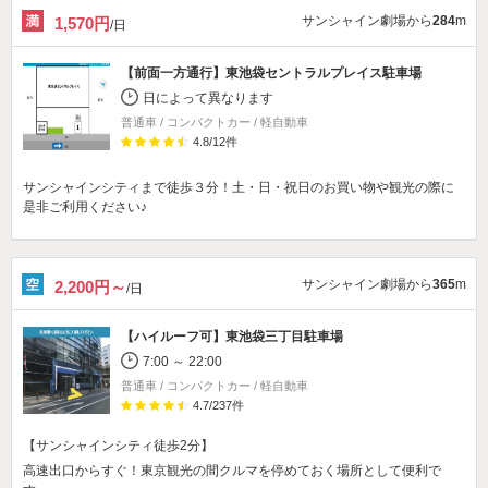
サンシャイン劇場から
284
m
1,570円
/日
【前面一方通行】
東池袋セントラルプレイス駐車場
日によって異なります
普通車 / コンパクトカー / 軽自動車
4.8
/
12
件
サンシャインシティまで徒歩３分！土・日・祝日のお買い物や観光の際に
是非ご利用ください♪
サンシャイン劇場から
365
m
2,200円～
/日
【ハイルーフ可】
東池袋三丁目駐車場
7:00 ～ 22:00
普通車 / コンパクトカー / 軽自動車
4.7
/
237
件
【サンシャインシティ徒歩2分】
高速出口からすぐ！東京観光の間クルマを停めておく場所として便利で