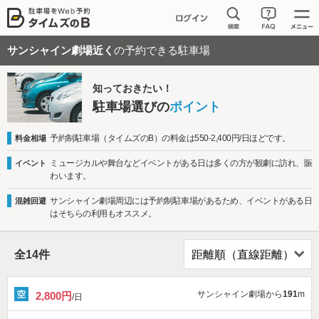
サンシャイン劇場近く
の予約できる駐車場
知っておきたい！
駐車場選びの
ポイント
予約制駐車場（タイムズのB）の料金は550-2,400円/日ほどです。
料金相場
ミュージカルや舞台などイベントがある日は多くの方が観劇に訪れ、賑
イベント
わいます。
サンシャイン劇場周辺には予約制駐車場があるため、イベントがある日
混雑回避
はそちらの利用もオススメ。
全
14
件
サンシャイン劇場から
191
m
2,800円
/日