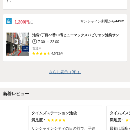
す。
サンシャイン劇場から
449
m
1,200円
/日
池袋1丁目22番10号ヒューマックスパビリオン池袋サンシャイン60通り駐車場
7:30 ～ 22:00
普通車
4.5
/
12
件
さらに表示（
9
件）
新着レビュー
タイムズステーション池袋
タイムズス
満足度：
満足度：
サンシャインシティの目の前で、子連
最初は場所