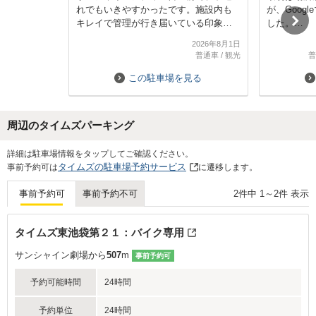
れでもいきやすかったです。施設内も
が、Goog
キレイで管理が行き届いている印象。
した。
予約できたのは7階。車の往来も少な
キレイでサ
2026年8月1日
く、余裕を持って停められました。エ
で立地条件
普通車
/
観光
普
レベーターが3台あってすぐに来るのも
ありがたかったです。帰りに1F管理室
この駐車場を見る
へ寄るのが少し分かりづらかったです
が、写真付き案内も出ているので明確
でした。管理室の方も親切丁寧で、ま
周辺のタイムズパーキング
た利用したいと思います。
Next
詳細は駐車場情報をタップしてご確認ください。
タイムズの駐車場予約サービス
事前予約可は
に遷移します。
2
件中
1
～
2
件 表示
事前予約可
事前予約不可
タイムズ東池袋第２１：バイク専用
サンシャイン劇場から
507
m
事前予約可
予約可能時間
24時間
予約単位
24時間