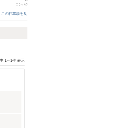
カー、軽自動車利用に限り
コンパクトカー
/
観光
軽自動車
/
その他
金もお手頃で浅草観光には
。
この駐車場を見る
この駐車場を見る
トラブルが無いようにホー
ら「タイムズのB」駐車証を
てフロントに掲示して利用
Next
件中
1
～
1
件 表示