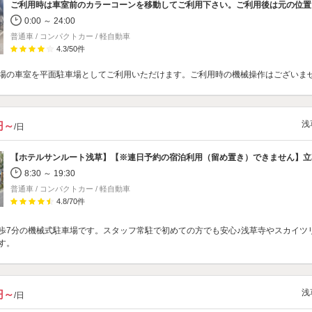
0:00 ～ 24:00
普通車 / コンパクトカー / 軽自動車
4.3
/
50
件
場の車室を平面駐車場としてご利用いただけます。ご利用時の機械操作はございま
浅
0円～
/日
【ホテルサンルート浅草】【※連日予約の宿泊利用（留め置き）できません】
立
8:30 ～ 19:30
普通車 / コンパクトカー / 軽自動車
4.8
/
70
件
歩7分の機械式駐車場です。スタッフ常駐で初めての方でも安心♪浅草寺やスカイツ
す。
浅
0円～
/日