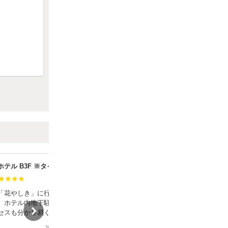
浅草ビューホテル B3F ※タイムズB専用
立花ガレージ立体駐車場
満足度：
「花やしき」に行く際に利
場所はわかりやすく、係の方も丁寧で
。ホテル内地下駐車場でし
スムーズに入庫出来ました。また次回
セスも分かり易くスムーズ
も利用しようと思います。
ました。
2026年7月31日
2026年7月12日