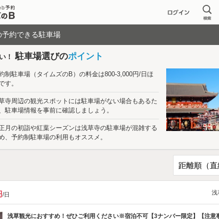
の予約できる駐車場
駐車場選びの
ポイント
い！
約制駐車場（タイムズのB）の料金は800-3,000円/日ほ
です。
草寺周辺の観光スポットには駐車場がない場合もあるた
、駐車場情報を事前に確認しましょう。
正月の初詣や紅葉シーズンは浅草寺の駐車場が混雑する
め、予約制駐車場の利用もオススメ。
浅
円
/日
浅草観光におすすめ！ぜひご利用ください※宿泊不可
【3ナンバー限定】【注意事項をご確認ください】エ