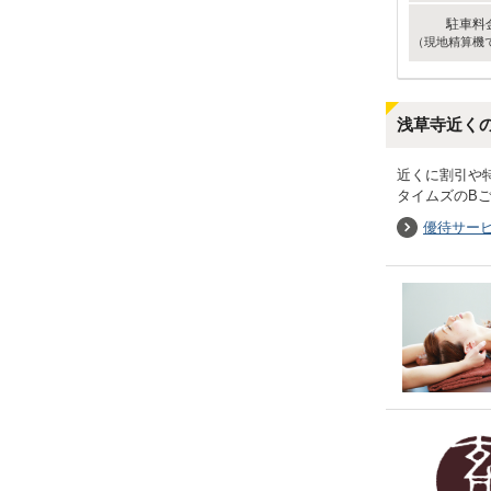
駐車料
（現地精算機
浅草寺近く
近くに割引や
タイムズのB
優待サー