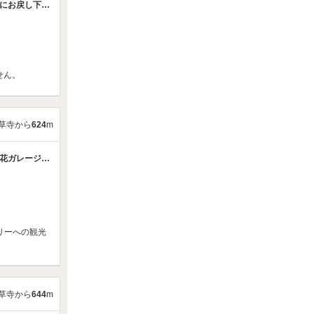
ご利用時は車室前のカラーコーンを移動してご利用下さい。ご利用後は元の位置にお戻し下さい。
浅草ビューホテル B3F ※タイムズB専用
せん。
草寺から
624
m
花ガレージ立体駐車場
リーへの観光
草寺から
644
m