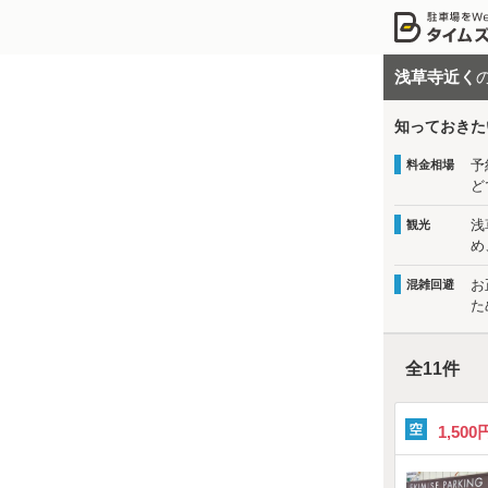
浅草寺近く
知っておきた
予
料金相場
ど
浅
観光
め
お
混雑回避
た
全
11
件
1,500