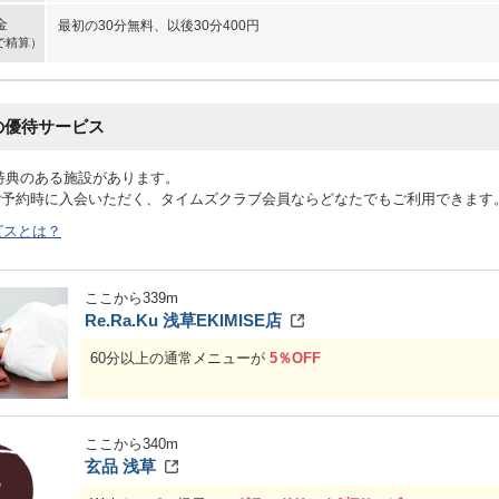
金
最初の30分無料、以後30分400円
で精算）
の優待サービス
特典のある施設があります。
ご予約時に入会いただく、タイムズクラブ会員ならどなたでもご利用できます
ビスとは？
ここから
339
m
Re.Ra.Ku 浅草EKIMISE店
60分以上の通常メニューが
5％OFF
ここから
340
m
玄品 浅草