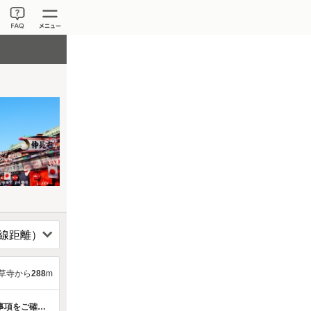
草寺から
288
m
キミセ駐車場3号機