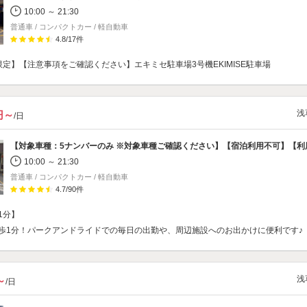
10:00 ～ 21:30
普通車 / コンパクトカー / 軽自動車
4.8
/
17
件
限定】【注意事項をご確認ください】エキミセ駐車場3号機EKIMISE駐車場
浅
0円～
/日
10:00 ～ 21:30
普通車 / コンパクトカー / 軽自動車
4.7
/
90
件
1分】
歩1分！パークアンドライドでの毎日の出勤や、周辺施設へのお出かけに便利です♪
浅
～
/日