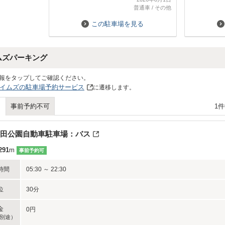
感じがいいです。浅草蔵前に行くとき
コンパクト
普通車
/
その他
はまた利用したいです。
ますが、料
お勧めです
この駐車場を見る
因みに駐車
ムページか
プリントし
ムズパーキング
しました。
報をタップしてご確認ください。
イムズの駐車場予約サービス
に遷移します。
1
事前予約不可
田公園自動車駐車場：バス
291
m
事前予約可
時間
05:30 ～ 22:30
位
30分
金
0円
別途）