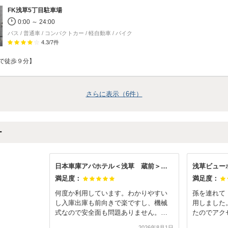
FK浅草5丁目駐車場
0:00 ～ 24:00
バス / 普通車 / コンパクトカー / 軽自動車 / バイク
4.3
/
7
件
で徒歩９分】
さらに表示（
6
件）
ー
日本車庫アパホテル＜浅草 蔵前＞駐車場
満足度：
満足度：
何度か利用しています。わかりやすい
孫を連れて
し入庫出庫も前向きで楽ですし、機械
用しました
式なので安全面も問題ありません。管
たのでアク
理人（？）の方が何時もとても親切で
に駐車出来
2026年8月1日