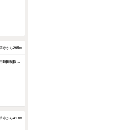
草寺から
295
m
【対象車種：5ナンバーのみ ※対象車種ご確認ください】【宿泊利用不可】【利用時間制限あり】
エキミセ駐車場
草寺から
413
m