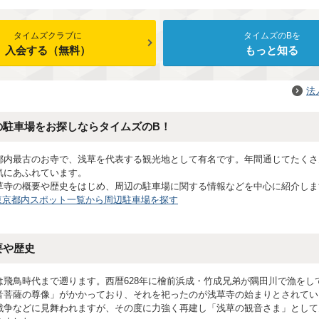
タイムズクラブに
タイムズのBを
入会する（無料）
もっと知る
法
の駐車場をお探しならタイムズのB！
都内最古のお寺で、浅草を代表する観光地として有名です。年間通じてたくさ
気にあふれています。
草寺の概要や歴史をはじめ、周辺の駐車場に関する情報などを中心に紹介しま
東京都内スポット一覧から周辺駐車場を探す
要や歴史
は飛鳥時代まで遡ります。西暦628年に檜前浜成・竹成兄弟が隅田川で漁をし
音菩薩の尊像」がかかっており、それを祀ったのが浅草寺の始まりとされてい
戦争などに見舞われますが、その度に力強く再建し「浅草の観音さま」として