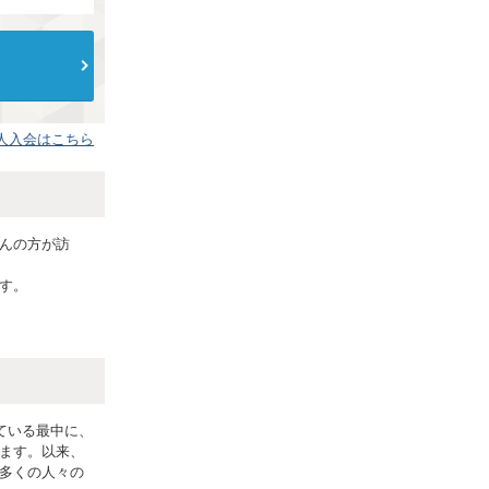
人入会はこちら
んの方が訪
す。
ている最中に、
ます。以来、
多くの人々の