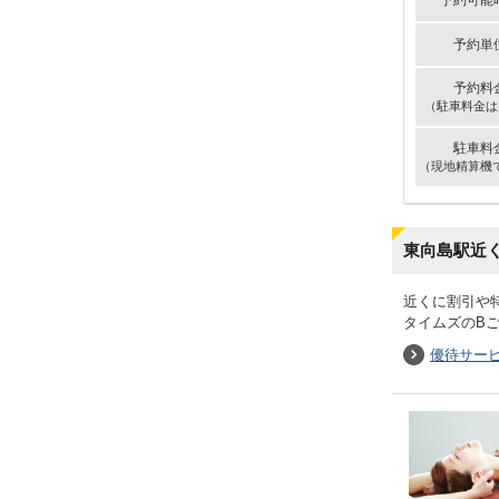
予約可能
予約単
予約料
（駐車料金は
駐車料
（現地精算機
東向島駅近
近くに割引や
タイムズのB
優待サー