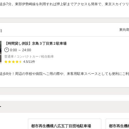
徒歩7分。東部伊勢崎線を利用すれば押上駅までアクセスも簡単で、東京スカイツ
東向
/日
【時間貸し併設】
京島３丁目第２駐車場
0:00 ～ 24:00
普通車 / コンパクトカー / 軽自動車
4.5
/
11
件
徒歩8分！周辺の学校や病院へご用の際や、来客用駐車スペースとしても便利にご
ー
都市再生機構八広五丁目団地駐車場
都市再生機