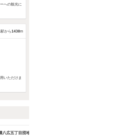
リーへの観光に
島駅から
1438
m
利用いただけま
構八広五丁目団地駐車場
都市再生機構八広五丁目団地駐車場