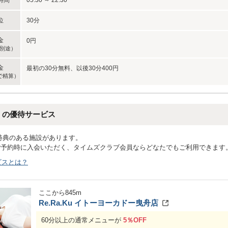
時間
05:30 ～ 22:30
位
30分
金
0円
別途）
金
最初の30分無料、以後30分400円
で精算）
くの優待サービス
特典のある施設があります。
ご予約時に入会いただく、タイムズクラブ会員ならどなたでもご利用できます
ビスとは？
ここから
845
m
Re.Ra.Ku イトーヨーカドー曳舟店
60分以上の通常メニューが
5％OFF