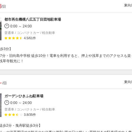
東向
円
/日
都市再生機構八広五丁目団地駐車場
0:00 ～ 24:00
普通車 / コンパクトカー / 軽自動車
4.5
/
61
件
徒歩3分】
歩7分・旧向島中学校 徒歩10分！電車を利用すると、押上や浅草までのアクセスも楽
浅草寺観光に！
東向
～
/日
ガーデンひきふね駐車場
0:00 ～ 24:00
普通車 / コンパクトカー / 軽自動車
3.8
/
35
件
徒歩2分・曳舟駅徒歩3分】