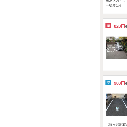
東京スカイツ
ー徒歩1分！
820円
900円
【鐘ヶ淵駅徒