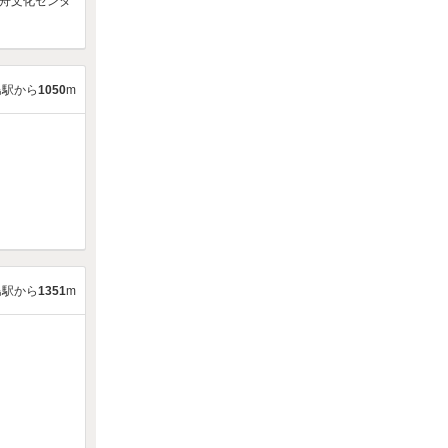
舟文化センタ
島駅から
1050
m
島駅から
1351
m