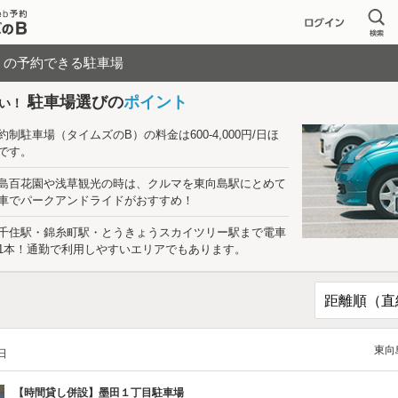
く
の予約できる駐車場
駐車場選びの
ポイント
い！
約制駐車場（タイムズのB）の料金は600-4,000円/日ほ
です。
島百花園や浅草観光の時は、クルマを東向島駅にとめて
車でパークアンドライドがおすすめ！
千住駅・錦糸町駅・とうきょうスカイツリー駅まで電車
1本！通勤で利用しやすいエリアでもあります。
東向
/日
【時間貸し併設】
墨田１丁目駐車場