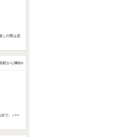
越しの際は是
島駅から
381
m
良好で、パー