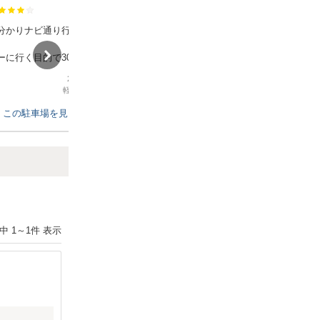
満足度：
分かりナビ通り行けまし
曳舟、八広駅の中間地点。住人宅への
訪問に利用、リピートしています。
ーに行く目的で30分歩きま
ほぼ真っ直ぐだしスカイツ
2026年5月8日
2026年5月6日
て時間気にするよりいいと
軽自動車
/
観光
軽自動車
/
その他
らに停めました！
せていただきたいです！
この駐車場を見る
この駐車場を見る
Next
件中
1
～
1
件 表示