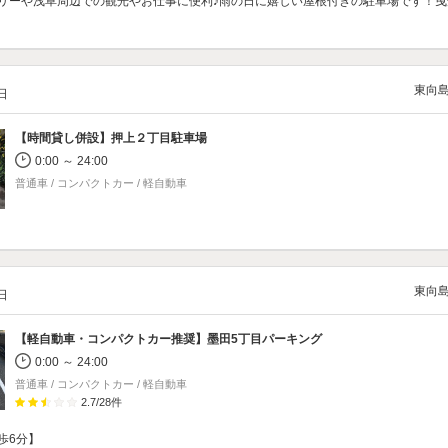
リーや浅草周辺での観光やお仕事に便利♪雨の日に嬉しい屋根付きの駐車場です！曳
東向
/日
【時間貸し併設】
押上２丁目駐車場
0:00 ～ 24:00
普通車 / コンパクトカー / 軽自動車
東向
/日
【軽自動車・コンパクトカー推奨】
墨田5丁目パーキング
0:00 ～ 24:00
普通車 / コンパクトカー / 軽自動車
2.7
/
28
件
歩6分】