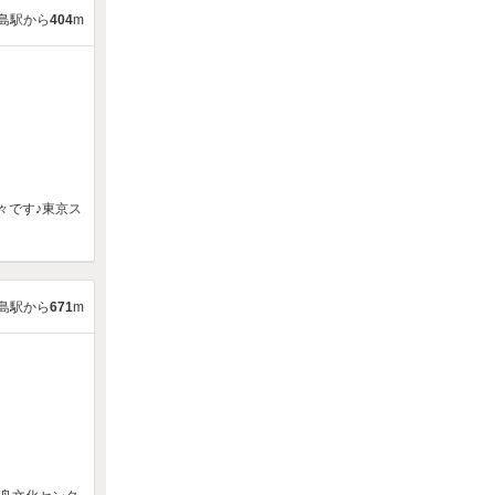
島駅から
404
m
々です♪東京ス
島駅から
671
m