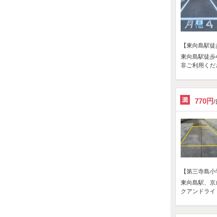
【東向島駅徒
東向島駅徒歩
非ご利用くだ
770円
【第三寺島小
東向島駅、京
クアンドライ