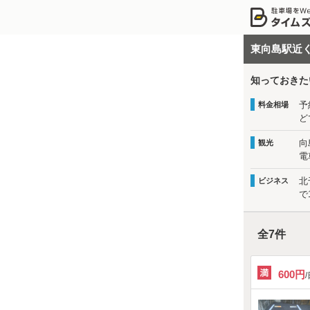
東向島駅近
知っておきた
予
料金相場
ど
向
観光
電
北
ビジネス
で
全
7
件
600円