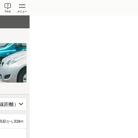
島駅から
316
m