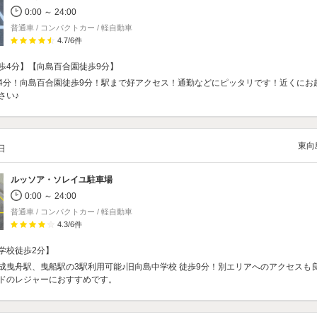
0:00 ～ 24:00
普通車 / コンパクトカー / 軽自動車
4.7
/
6
件
歩4分】【向島百合園徒歩9分】
4分！向島百合園徒歩9分！駅まで好アクセス！通勤などにピッタリです！近くにお
さい♪
東向
/日
ルッソア・ソレイユ駐車場
0:00 ～ 24:00
普通車 / コンパクトカー / 軽自動車
4.3
/
6
件
学校徒歩2分】
成曳舟駅、曳船駅の3駅利用可能♪旧向島中学校 徒歩9分！別エリアへのアクセスも
ドのレジャーにおすすめです。