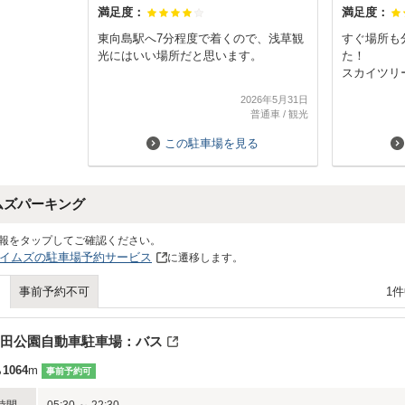
満足度：
満足度：
東向島駅へ7分程度で着くので、浅草観
すぐ場所も
光にはいい場所だと思います。
た！
スカイツリ
したが道は
2026年5月31日
リーに停め
普通車
/
観光
思ってこち
また利用さ
この駐車場を見る
ムズパーキング
報をタップしてご確認ください。
イムズの駐車場予約サービス
に遷移します。
1
事前予約不可
田公園自動車駐車場：バス
ら
1064
m
事前予約可