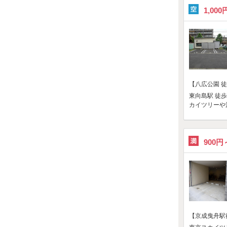
1,000
【八広公園 
東向島駅 徒
カイツリーや
900円
【京成曳舟駅