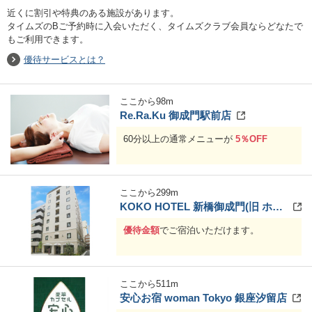
近くに割引や特典のある施設があります。
タイムズのBご予約時に入会いただく、タイムズクラブ会員ならどなたで
もご利用できます。
優待サービスとは？
ここから
98
m
Re.Ra.Ku 御成門駅前店
60分以上の通常メニューが
5％OFF
ここから
299
m
KOKO HOTEL 新橋御成門(旧 ホテルウィングインターナショナル新橋御成門)
優待金額
でご宿泊いただけます。
ここから
511
m
安心お宿 woman Tokyo 銀座汐留店