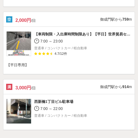
御成門駅から
759
m
2,000円
/日
【車両制限・入出庫時間制限あり】
【平日】世界貿易センタービルディング南館駐車場
7:00 ～ 23:00
普通車 / コンパクトカー / 軽自動車
4.7
/
12
件
【平日専用】
御成門駅から
914
m
3,000円
/日
西新橋1丁目ビル駐車場
7:00 ～ 22:00
普通車 / コンパクトカー / 軽自動車