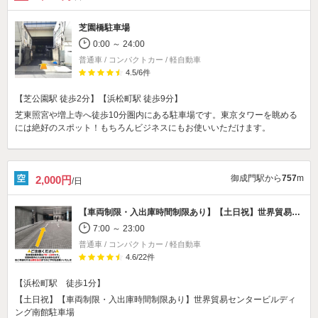
芝園橋駐車場
0:00 ～ 24:00
普通車 / コンパクトカー / 軽自動車
4.5
/
6
件
【芝公園駅 徒歩2分】【浜松町駅 徒歩9分】
芝東照宮や増上寺へ徒歩10分圏内にある駐車場です。東京タワーを眺める
には絶好のスポット！もちろんビジネスにもお使いいただけます。
御成門駅から
757
m
2,000円
/日
【車両制限・入出庫時間制限あり】
【土日祝】世界貿易センタービルディング南館駐車場
7:00 ～ 23:00
普通車 / コンパクトカー / 軽自動車
4.6
/
22
件
【浜松町駅 徒歩1分】
【土日祝】【車両制限・入出庫時間制限あり】世界貿易センタービルディ
ング南館駐車場