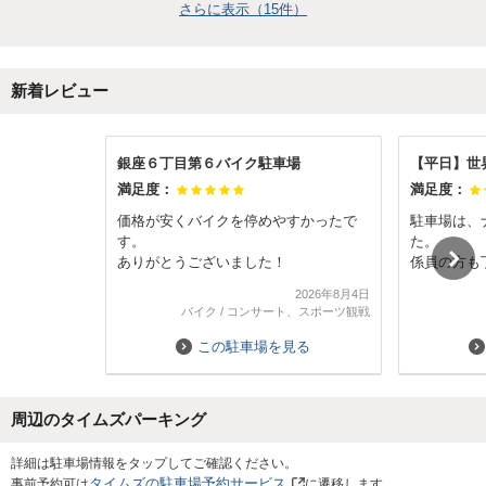
さらに表示（
15
件）
新着レビュー
銀座６丁目第６バイク駐車場
満足度：
満足度：
価格が安くバイクを停めやすかったで
駐車場は、
す。
た。
ありがとうございました！
係員の方も
2026年8月4日
ただ、モノ
バイク
/
コンサート、スポーツ観戦
場に行くル
てしまいま
この駐車場を見る
わかりやす
す。
周辺のタイムズパーキング
Next
詳細は駐車場情報をタップしてご確認ください。
タイムズの駐車場予約サービス
事前予約可は
に遷移します。