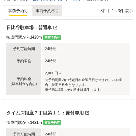
3
件中
1
～
3
件 表示
事前予約可
事前予約不可
日比谷駐車場：普通車
御成門駅から
1420
m
事前予約可
予約可能時間
24時間
予約単位
24時間
2,000円～
予約料金
※予約期間内に特定日料金適用日が含まれている場
（駐車料金を含む）
合、特定日料金となります。
※予約1回毎に予約料金は発生します。
タイムズ銀座７丁目第１１：原付専用
御成門駅から
1421
m
事前予約可
予約可能時間
24時間