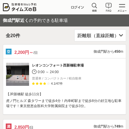
御成門駅近く
の予約できる駐車場
全
20
件
御成門駅から
450
m
2,200円～
/日
レオンコンフォート西新橋駐車場
0:00 ～ 24:00
普通車 / コンパクトカー / 軽自動車
4.1
/
47
件
【JR新橋駅 徒歩11分】
虎ノ門ヒルズ 森タワーまで徒歩4分！内幸町駅まで徒歩8分の好立地な駐車
場です！東京慈恵会医科大学附属病院まで徒歩3分。
御成門駅から
749
m
2,850円
/日