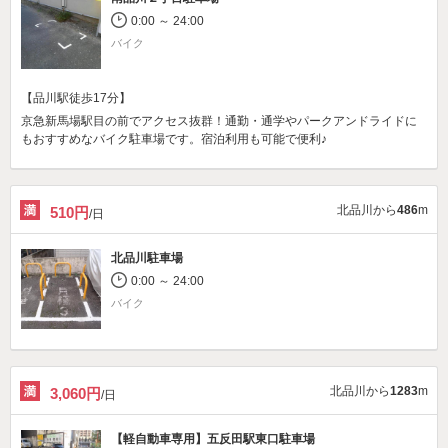
0:00 ～ 24:00
バイク
【品川駅徒歩17分】
京急新馬場駅目の前でアクセス抜群！通勤・通学やパークアンドライドに
もおすすめなバイク駐車場です。宿泊利用も可能で便利♪
北品川から
486
m
510円
/日
北品川駐車場
0:00 ～ 24:00
バイク
北品川から
1283
m
3,060円
/日
【軽自動車専用】
五反田駅東口駐車場