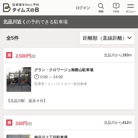
北品川近く
の予約できる駐車場
全
5
件
北品川から
193
m
2,500円
/日
グラン・クロワージュ御殿山駐車場
0:00 ～ 24:00
普通車 / コンパクトカー / 軽自動車
【北品川駅 徒歩４分】
北品川から
412
m
330円
/日
南品川２丁目駐車場