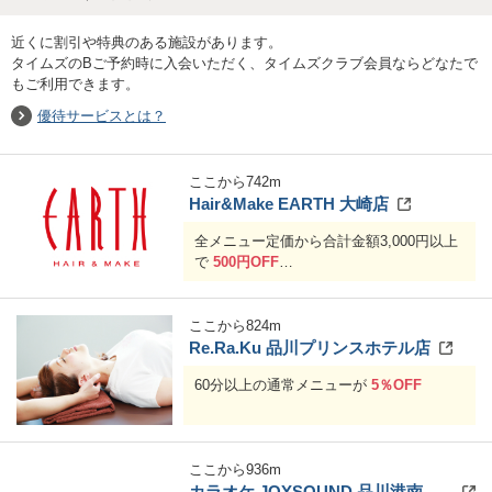
近くに割引や特典のある施設があります。
タイムズのBご予約時に入会いただく、タイムズクラブ会員ならどなたで
もご利用できます。
優待サービスとは？
ここから
742
m
Hair&Make EARTH 大崎店
全メニュー定価から合計金額3,000円以上
で
500円OFF
合計金額6,000円以上で
1,000円OFF
ここから
824
m
Re.Ra.Ku 品川プリンスホテル店
60分以上の通常メニューが
5％OFF
ここから
936
m
カラオケ JOYSOUND 品川港南口店