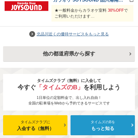
★一般料金からカラオケ室料
30%OFF
で
ご利用いただけます
★フリータイム・ドリンクバー込み店
舗：一般料金からカラオケ室料
10%OFF
★パーティーコースは総額
10%OFF
北品川近くの優待サービスをもっと見る
他の都道府県から探す
タイムズクラブ（無料）に入会して
今すぐ
「タイムズのB」
を利用しよう
1日単位の定額料金で、出し入れ自由！
全国の駐車場をWebから予約できるサービスです
タイムズクラブに
タイムズのBを
入会する（無料）
もっと知る