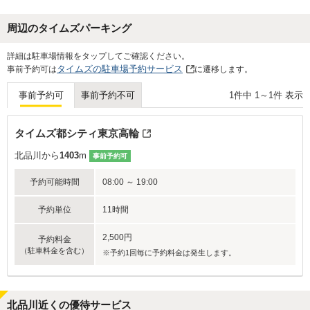
周辺のタイムズパーキング
詳細は駐車場情報をタップしてご確認ください。
タイムズの駐車場予約サービス
事前予約可は
に遷移します。
1
件中
1
～
1
件 表示
事前予約可
事前予約不可
タイムズ都シティ東京高輪
北品川から
1403
m
事前予約可
予約可能時間
08:00 ～ 19:00
予約単位
11時間
2,500円
予約料金
（駐車料金を含む）
※予約1回毎に予約料金は発生します。
北品川近くの優待サービス