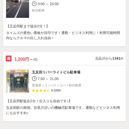
0:00 ～ 24:00
軽自動車
【五反田駅まで徒歩2分！】
タイムズの黄色い看板が目印です！通勤・ビジネス利用に！利用可能時間
内ならクルマの出し入れ自由！
北品川から
1341
m
1,200円～
/日
五反田リバーライトビル駐車場
7:00 ～ 21:00
普通車 / コンパクトカー / 軽自動車
4.5
/
8
件
【五反田駅徒歩2分！出入りも自由です♪】
五反田駅の南側。目黒川沿いの機械式駐車場です。通勤などビジネス利用
にもおすすめ♪