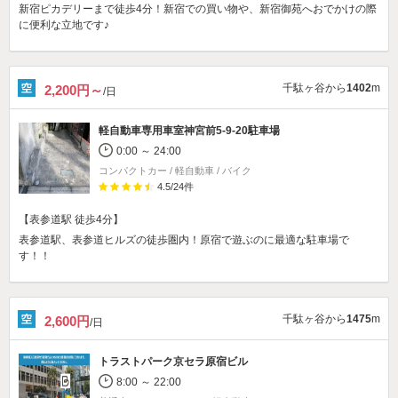
新宿ピカデリーまで徒歩4分！新宿での買い物や、新宿御苑へおでかけの際
に便利な立地です♪
千駄ヶ谷から
1402
m
2,200円～
/日
軽自動車専用車室
神宮前5-9-20駐車場
0:00 ～ 24:00
コンパクトカー / 軽自動車 / バイク
4.5
/
24
件
【表参道駅 徒歩4分】
表参道駅、表参道ヒルズの徒歩圏内！原宿で遊ぶのに最適な駐車場で
す！！
千駄ヶ谷から
1475
m
2,600円
/日
トラストパーク京セラ原宿ビル
8:00 ～ 22:00