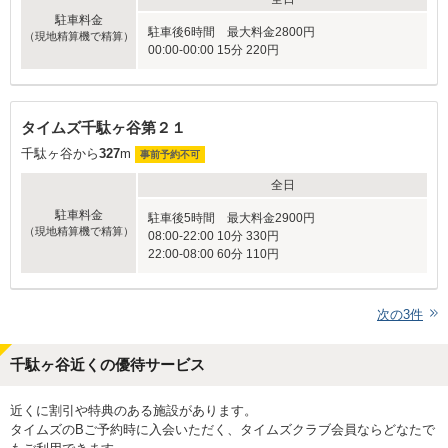
駐車料金
駐車後6時間 最大料金2800円
（現地精算機で精算）
00:00-00:00 15分 220円
タイムズ千駄ヶ谷第２１
千駄ヶ谷から
327
m
事前予約不可
全日
駐車料金
駐車後5時間 最大料金2900円
（現地精算機で精算）
08:00-22:00 10分 330円
22:00-08:00 60分 110円
次の
3
件
千駄ヶ谷近くの優待サービス
近くに割引や特典のある施設があります。
タイムズのBご予約時に入会いただく、タイムズクラブ会員ならどなたで