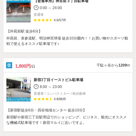
【普通車用】
神宮前３丁目駐車場
0:00 ～ 24:00
普通車
4.6
/
57
件
【外苑前駅 徒歩6分】
外苑前、表参道駅、明治神宮球場 徒歩10分圏内！！お買い物やスポーツ観
戦で使えるオススメ駐車場です♪
千駄ヶ谷から
1209
m
1,800円
/日
新宿3丁目イーストビル駐車場
8:00 ～ 23:00
普通車 / コンパクトカー / 軽自動車
4.8
/
86
件
【新宿駅徒歩6分・四谷地域センター 徒歩10分】
新宿駅や新宿三丁目駅周辺でのショッピング、ビジネス、観光にオススメ
な機械式駐車場です！新宿マルイに近いですよ。