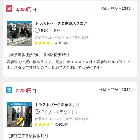
千駄ヶ谷から
1383
m
3,000円
/日
トラストパーク表参道スクエア
9:00 ～ 22:00
普通車 / コンパクトカー / 軽自動車
4.3
/
18
件
【表参道駅徒歩2分、原宿駅徒歩9分】
表参道での買い物やランチ、観光にオススメの立地！表参道ヒルズ近くで
す。スタッフ常駐なので、初めてのご利用でも安心です♪
千駄ヶ谷から
1384
m
2,200円
/日
トラストパーク新宿３丁目
日によって異なります
普通車 / コンパクトカー / 軽自動車
4.4
/
25
件
【新宿三丁目駅徒歩1分】