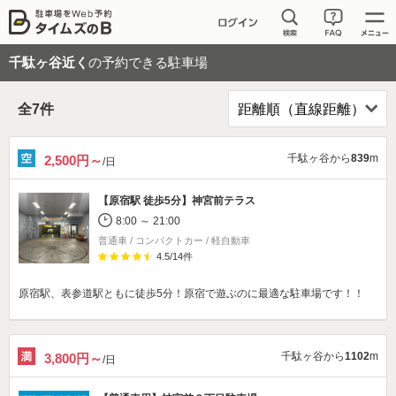
千駄ヶ谷近く
の予約できる駐車場
全
7
件
千駄ヶ谷から
839
m
2,500円～
/日
【原宿駅 徒歩5分】
神宮前テラス
8:00 ～ 21:00
普通車 / コンパクトカー / 軽自動車
4.5
/
14
件
原宿駅、表参道駅ともに徒歩5分！原宿で遊ぶのに最適な駐車場です！！
千駄ヶ谷から
1102
m
3,800円～
/日