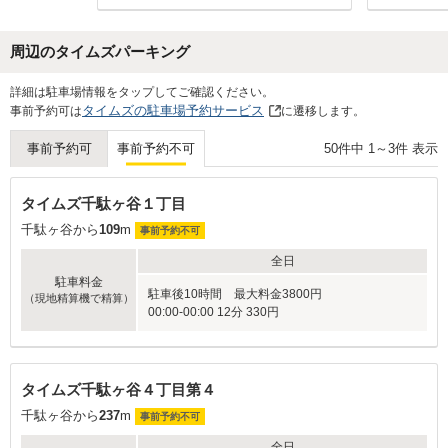
周辺のタイムズパーキング
Next
詳細は駐車場情報をタップしてご確認ください。
タイムズの駐車場予約サービス
事前予約可は
に遷移します。
50
件中
1
～
3
件 表示
事前予約可
事前予約不可
タイムズ千駄ヶ谷１丁目
千駄ヶ谷から
109
m
事前予約不可
全日
駐車料金
駐車後10時間 最大料金3800円
（現地精算機で精算）
00:00-00:00 12分 330円
タイムズ千駄ヶ谷４丁目第４
千駄ヶ谷から
237
m
事前予約不可
全日