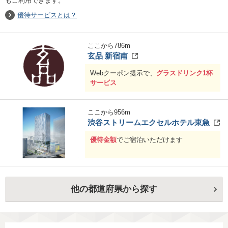
もご利用できます。
優待サービスとは？
ここから
786
m
玄品 新宿南
Webクーポン提示で、
グラスドリンク1杯
サービス
ここから
956
m
渋谷ストリームエクセルホテル東急
優待金額
でご宿泊いただけます
他の都道府県から探す