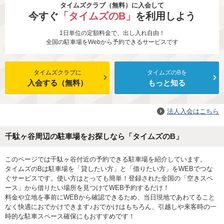
タイムズクラブ（無料）に入会して
今すぐ
「タイムズのB」
を利用しよう
1日単位の定額料金で、出し入れ自由！
全国の駐車場をWebから予約できるサービスです
タイムズクラブに
タイムズのBを
入会する（無料）
もっと知る
法人入会はこちら
千駄ヶ谷周辺の駐車場をお探しなら「タイムズのB」
このページでは千駄ヶ谷付近の予約できる駐車場を紹介しています。
タイムズのBは駐車場を「貸したい方」と「借りたい方」をWEBでつな
ぐサービスです。使い方はとっても簡単！登録された全国の「空きスペ
ース」から借りたい場所を見つけてWEB予約するだけ！
料金や立地を事前にWEBから確認できるため、当日現地であわてること
なく快適におでかけできます♪おでかけはもちろん、引越しや来客時の一
時的な駐車スペース確保にもおすすめです！