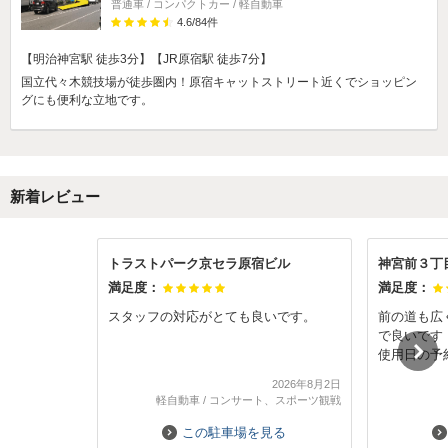
普通車 / コンパクトカー / 軽自動車
4.6
/
84
件
【明治神宮駅 徒歩3分】【JR原宿駅 徒歩7分】
国立代々木競技場が徒歩圏内！原宿キャットストリート近くでショッピン
グにも便利な立地です。
新着レビュー
トラストパーク京セラ原宿ビル
神宮前３丁
満足度：
満足度：
スタッフの対応がとても良いです。
前の道も広
で良いです
使用日の予
い時間駐車
2026年8月2日
す。
軽自動車
/
コンサート、スポーツ観戦
この駐車場を見る