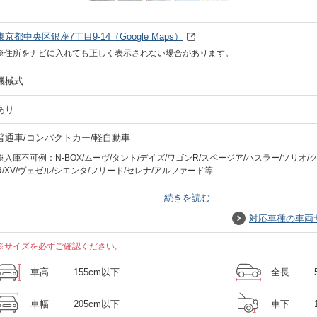
東京都中央区銀座7丁目9-14
（Google Maps）
※住所をナビに入れても正しく表示されない場合があります。
機械式
あり
普通車/コンパクトカー/軽自動車
※入庫不可例：N-BOX/ムーヴ/タント/デイズ/ワゴンR/スページア/ハスラー/ソリオ/ク
R/XV/ヴェゼル/シエンタ/フリード/セレナ/アルファード等
※営業ナンバー（黒ナンバー、緑ナンバー）車両も入庫不可です
続きを読む
対応車種の車両
※サイズを必ずご確認ください。
車高
155cm以下
全長
車幅
205cm以下
車下