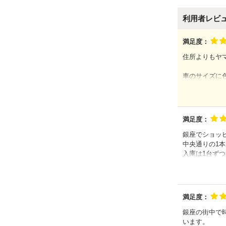
利用者レビ
満足度：
住所よりもヤ
車のサイズに
タイヤを溝に
普通に駐車す
運転が苦手な
満足度：
場所が銀座の
なんといって
銀座でショッ
中央通りの1
また、スタッ
入庫は1台ず
気持ちよく利
庫内は広く、
満足度：
銀座の街中で
います。