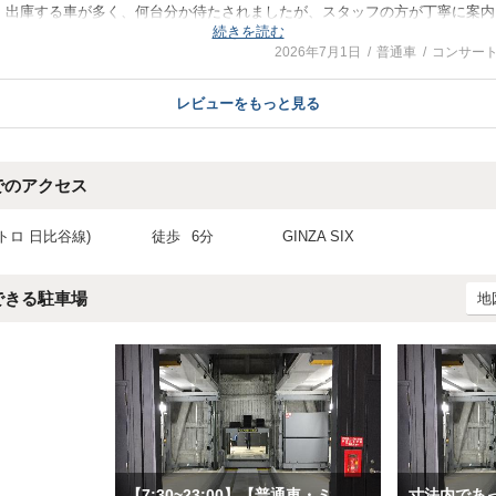
、出庫する車が多く、何台分か待たされましたが、スタッフの方が丁寧に案内
続きを読む
、入庫できました。帰る時も気持ち良く送り出して頂き、次の機会も利用した
2026年7月1日
普通車
コンサー
レビューをもっと見る
でのアクセス
トロ 日比谷線)
徒歩
6分
GINZA SIX
できる駐車場
地
【7:30~23:00】【普通車・ミドルルーフ車】ビーフラット銀座７丁目パーキング