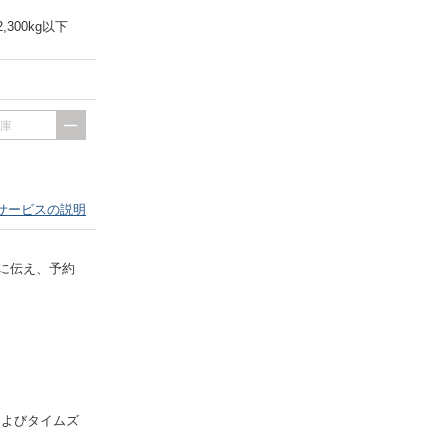
2,300kg以下
出庫
サービスの説明
に伝え、予約
およびタイムズ