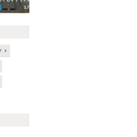
3,750円
ここから
60
m
1,470円
こ
Next
７