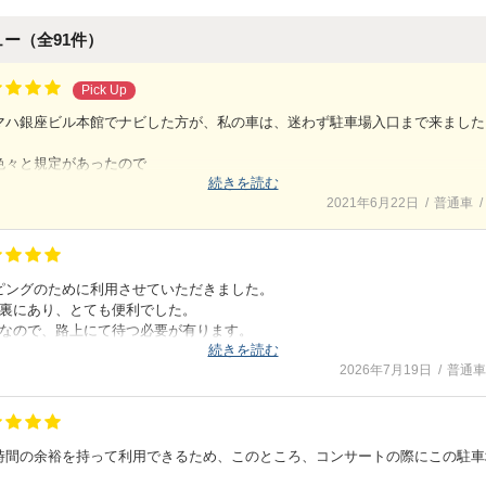
ュー（全
91
件）
Pick Up
マハ銀座ビル本館でナビした方が、私の車は、迷わず駐車場入口まで来ました
色々と規定があったので
続きを読む
入れて停めるタイプと思いきや
2021年6月22日
普通車
れば良いタイプだったので
方でも簡単に駐車できます。
ど真ん中しかも
も営業時間内は、出し入れ自由なので、コスパも最高でした。
ピングのために利用させていただきました。
本裏にあり、とても便利でした。
フの方の対応も丁寧でとても
つなので、路上にて待つ必要が有ります。
用させて頂きました。
続きを読む
ターンテーブルが有るので、駐車は容易です。
2026年7月19日
普通車
時間の余裕を持って利用できるため、このところ、コンサートの際にこの駐車