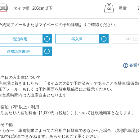
タイヤ幅
205cm以下
重量
予約完了メールまたはマイページの予約詳細よりご確認ください。
宿泊利用
再入庫
24h入
適格請求書発行
各種
■当日の入出庫について
駐車場に着きましたら、「タイムズのBで予約済み」であることを駐車場係員
完了メール、もしくは予約画面を駐車場係員にご提示ください。
※営業時間内は入出庫自由となります
■宿泊（2日以上）利用
1泊あたりの宿泊料金【1,000円（税込）】については現地精算となります。
■その他
・万が一、車両制限によってご利用当日駐車できなかった場合、現地駐車場
のBでは返金できかねます。あらかじめご了承ください。