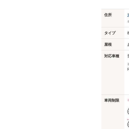
Previo
住所
タイプ
屋根
対応車種
車両制限
us