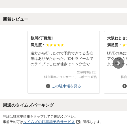
新着レビュー
桜川2丁目第1
大阪ねじセ
満足度：
満足度：
遠方から行ったので予約できてる安心
LIVEの
感はありがたかった。京セラドームで
アクセスも
のライブでしたが徒歩で１５分位で着
京セラドー
けるので苦にならず到着できました。
い。
2026年8月2日
ただ日中非常に暑かったのでドームや
軽自動車
/
コンサート、スポーツ観戦
軽自
道頓堀行くのには帽子など日除アイテ
ムは必須です。近くになか卯やロイヤ
この駐車場を見る
ルホストありました
周辺のタイムズパーキング
Next
詳細は駐車場情報をタップしてご確認ください。
タイムズの駐車場予約サービス
事前予約可は
に遷移します。