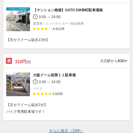
【マンション南側】
GATO DM幸町駐車場南
0:00 ～ 24:00
普通車 / コンパクトカー / 軽自動車
4.4
/
12
件
【京セラドーム徒歩13分】
大正駅から
632
m
310円
/日
大阪ドーム前第１１駐車場
0:00 ～ 24:00
バイク
5.0
/
2
件
【京セラドーム徒歩2分】
バイク専用駐車場です！
さらに表示（
13
件）