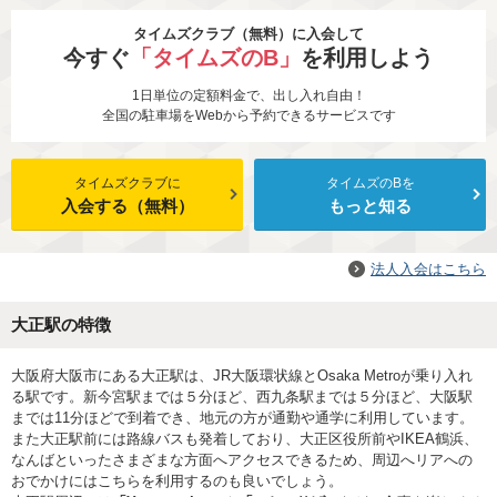
タイムズクラブ（無料）に入会して
今すぐ
「タイムズのB」
を利用しよう
1日単位の定額料金で、出し入れ自由！
全国の駐車場をWebから予約できるサービスです
タイムズクラブに
タイムズのBを
入会する（無料）
もっと知る
法人入会はこちら
大正駅の特徴
大阪府大阪市にある大正駅は、JR大阪環状線とOsaka Metroが乗り入れ
る駅です。新今宮駅までは５分ほど、西九条駅までは５分ほど、大阪駅
までは11分ほどで到着でき、地元の方が通勤や通学に利用しています。
また大正駅前には路線バスも発着しており、大正区役所前やIKEA鶴浜、
なんばといったさまざまな方面へアクセスできるため、周辺へリアへの
おでかけにはこちらを利用するのも良いでしょう。