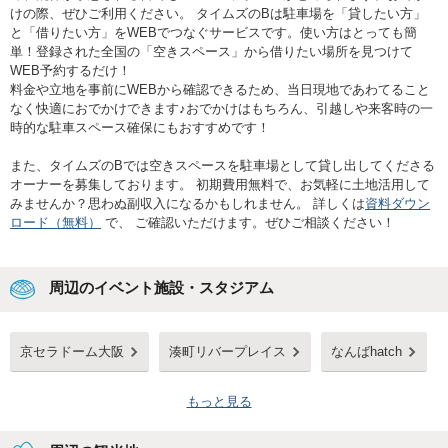
けの際、ぜひご利用ください。 タイムズのBは駐車場を「貸したい方」
と「借りたい方」をWEBでつなぐサービスです。使い方はとっても簡
単！登録された全国の「空きスペース」から借りたい場所を見つけて
WEB予約するだけ！
料金や立地を事前にWEBから確認できるため、当日現地であわてること
なく快適におでかけできます♪おでかけはもちろん、引越しや来客時の一
時的な駐車スペース確保にもおすすめです！
また、タイムズのBでは空きスペースを駐車場として貸し出してくださる
オーナーを募集しております。 初期費用無料で、お気軽に土地活用して
みませんか？思わぬ副収入になるかもしれません。 詳しくは
資料ダウン
ロード（無料）
で、 ご確認いただけます。ぜひご相談ください！
周辺のイベント施設・スタジアム
京セラドーム大阪
湊町リバープレイス
なんばhatch
もっと見る