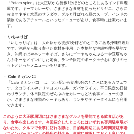
「Yatara spice」は大正駅から徒歩1分ほどのところにあるインド料理
屋です。キーマカレーや、さまざまな食材を使ったビリヤニ、さらに
赤タマネギと水菜のサラダや、ダルと呼ばれる豆のスープ、インドの
漬物であるアチャールといったメニューがあり、食事時には賑わいま
す。
いちゃりば
「いちゃりば」は、大正駅から徒歩1分ほどのところにある沖縄料理店
です。沖縄から取り寄せた食材を使用した本格的な沖縄料理を堪能で
き、沖縄そばや本ソーキそば、さらにゴーヤちゃんぷるーや豆腐ちゃ
んぷるーをメインにした定食、ランチ限定のポーク玉子おにぎりのセ
ットといったメニューがあります。
Cafe ミカンバコ
「Café ミカンバコ」は、大正駅から徒歩8分のところにあるカフェで
す。タコライスやテリマヨスパム丼、ガパオライス、平日限定の日替
わりランチ、休日限定のぜんぶのせカレーなどの食事メニューのほ
か、さまざまな種類のケーキもあり、ランチやティータイムにも利用
できます。
このように大正駅周辺にはさまざまなグルメを堪能できる飲食店があ
り、食事を楽しめます。今回紹介したところにはいずれも専用駐車場が
ないため、クルマで食事に訪れる際は、目的地周辺にある時間貸駐車場
（コインパーキング）の場所や料金を、事前に確認しておくと良いでし