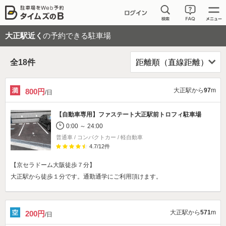
大正駅近く
の予約できる駐車場
全
18
件
大正駅から
97
m
800円
/日
【自動車専用】
ファステート大正駅前トロフィ駐車場
0:00 ～ 24:00
普通車 / コンパクトカー / 軽自動車
4.7
/
12
件
【京セラドーム大阪徒歩７分】
大正駅から徒歩１分です。通勤通学にご利用頂けます。
大正駅から
571
m
200円
/日