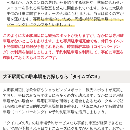
べるほか、ガスコンロの選びかたを紹介する講座や、季節に合わせた
メニューを作れる料理教室も盛んに開催されています。さらに大阪市
主催の仕事に関するセミナーの会場にも利用され、当日は多くの方が
足を運びます。
専用駐車場がないため、周辺の時間貸駐車場（コイン
パーキング）にクルマをとめましょう。
このように大正駅周辺には観光スポットがありますが、なかには専用駐
車場がないところもあります。また専用駐車場完備でも、休日やイベン
ト開催時には混雑が予想されるため、時間貸駐車場（コインパーキン
グ）の利用を検討しましょう。予約制駐車場を利用して、事前に車室を
確保しておくのもオススメです。
大正駅周辺の駐車場をお探しなら「タイムズのB」
大正駅周辺には飲食店やショッピングスポット、観光スポットが充実し
ており、平日のみならず休日にも多くの方が訪れます。なかには専用駐
車場がない場合や、専用駐車場が混雑する場合もあるため、クルマで訪
れる際は事前に目的地の駐車場情報を確認し、状況にあわせて時間貸駐
車場（コインパーキング）や予約制駐車場を活用しましょう。
「タイムズのB」の駐車場予約サービスなら事前に車室が確保できるた
め、混雑が予想される日でもスムーズにクルマがとめられます。おでか