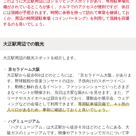
このように大正駅周辺にはショッピングスポットがあり、専用駐車場完
備がされているところが多く、クルマでのアクセスが便利ですが、休日
には混雑が予想されます。時間に余裕を持って訪れて車室を確保してお
くか、周辺の時間貸駐車場（コインパーキング）を利用して混雑を回避
するのも良いでしょう。
大正駅周辺での観光
大正駅周辺の観光スポットを紹介します。
京セラドーム大阪
大正駅から徒歩8分ほどのところには、「京セラドーム大阪」がありま
す。野球観戦や音楽コンサートのほか、子供向けのスポーツイベン
ト、動物と触れ合えるイベント、ファッションショーといったさまざ
まなイベントが開催され、当日は大変な賑わいを見せます。また、ア
リーナやスカイホールは貸出を行っており、運動会や展示会、ウェデ
ィングなどの会場として利用できます。
専用駐車場完備で、４ヶ所の
入り口があるため、事前に確認しておくと良いでしょう。
ハグミュージアム
「ハグミュージアム」は大正駅から徒歩６分ほどのところにある、大
阪ガスのミュージアムです。映像やアトラクションでガスについて学