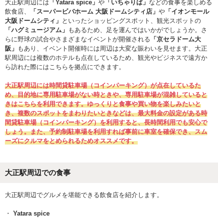
大正駅周辺には
「Yatara spice」
や
「いちゃりば」
などの食事を楽しめる
飲食店、
「スーパービバホーム 大阪ドームシティ店」
や
「イオンモール
大阪ドームシティ」
といったショッピングスポット、観光スポットの
「ハグミュージアム」
もあるため、足を運んではいかがでしょうか。さ
らに野球の試合やさまざまなイベントが開催される
「京セラドーム大
阪」
もあり、イベント開催時には周辺は大変な賑わいを見せます。大正
駅周辺には複数のホテルも点在しているため、観光やビジネスで遠方か
ら訪れた際にはこちらを拠点にできます。
大正駅周辺には時間貸駐車場（コインパーキング）が点在しているた
め、目的地に専用駐車場がない時ときや、専用駐車場が混雑していると
きはこちらを利用できます。ゆっくりと食事や買い物を楽しみたいと
き、複数のスポットをまわりたいときなどは、最大料金の設定がある時
間貸駐車場（コインパーキング）を利用すると、長時間利用でも安心で
しょう。また、予約制駐車場を利用すれば事前に車室を確保でき、スム
ーズにクルマをとめられるためオススメです。
大正駅周辺での食事
大正駅周辺でグルメを堪能できる飲食店を紹介します。
Yatara spice