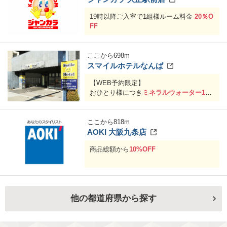
19時以降ご入室で1組様ルーム料金
20％O
FF
ここから
698
m
スマイルホテルなんば
【WEB予約限定】
おひとり様につき
ミネラルウォーター1ボ
トル
サービス
※予約登録情報の「お問い合わせ」項目
ここから
818
m
にタイムズクラブ会員である旨、タイム
AOKI 大阪九条店
ズクラブ会員番号(16桁)をご入力ください
商品総額から
10%OFF
期間：予告なく変更する場合がございま
す
他の都道府県から探す