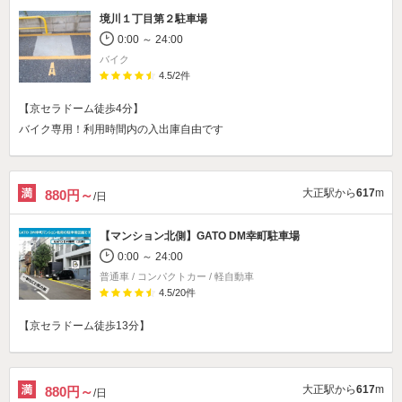
境川１丁目第２駐車場
0:00 ～ 24:00
バイク
4.5
/
2
件
【京セラドーム徒歩4分】
バイク専用！利用時間内の入出庫自由です
大正駅から
617
m
880円～
/日
【マンション北側】
GATO DM幸町駐車場
0:00 ～ 24:00
普通車 / コンパクトカー / 軽自動車
4.5
/
20
件
【京セラドーム徒歩13分】
大正駅から
617
m
880円～
/日