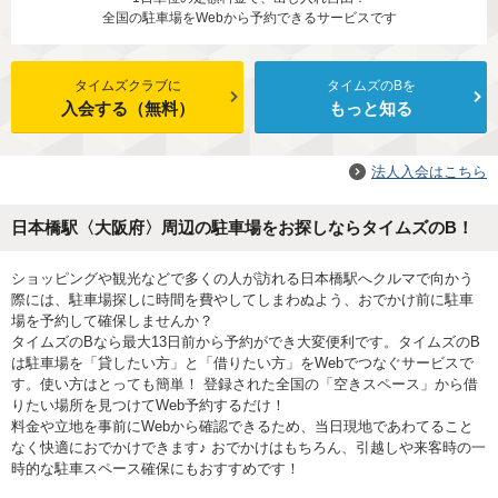
全国の駐車場をWebから予約できるサービスです
タイムズクラブに
タイムズのBを
入会する（無料）
もっと知る
法人入会はこちら
日本橋駅〈大阪府〉周辺の駐車場をお探しならタイムズのB！
ショッピングや観光などで多くの人が訪れる日本橋駅へクルマで向かう
際には、駐車場探しに時間を費やしてしまわぬよう、おでかけ前に駐車
場を予約して確保しませんか？
タイムズのBなら最大13日前から予約ができ大変便利です。タイムズのB
は駐車場を「貸したい方」と「借りたい方」をWebでつなぐサービスで
す。使い方はとっても簡単！ 登録された全国の「空きスペース」から借
りたい場所を見つけてWeb予約するだけ！
料金や立地を事前にWebから確認できるため、当日現地であわてること
なく快適におでかけできます♪ おでかけはもちろん、引越しや来客時の一
時的な駐車スペース確保にもおすすめです！