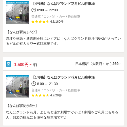
【4号機】
なんばグランド花月ビル駐車場
8:00 ～ 22:00
普通車 / コンパクトカー / 軽自動車
4.8
/
160
件
【なんば駅徒歩5分】
漫才や落語・新喜劇を観にいく方に！なんばグランド花月(NGK)が入ってい
るビルの有人タワー式駐車場です。
日本橋駅〈大阪府〉から
269
m
1,500円～
/日
【1号機】
なんばグランド花月ビル駐車場
8:00 ～ 21:30
普通車 / コンパクトカー / 軽自動車
4.7
/
28
件
【なんば駅徒歩5分】
なんばグランド花月、よしもと漫才劇場すぐそば！劇場をご利用はもちろ
ん、難波の観光にも便利な駐車場です♫