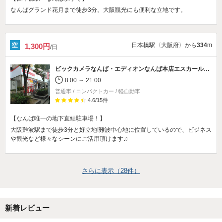
なんばグランド花月まで徒歩3分。大阪観光にも便利な立地です。
日本橋駅〈大阪府〉から
334
m
1,300円
/日
ビックカメラなんば・エディオンなんば本店
エスカールなんば駐車場
8:00 ～ 21:00
普通車 / コンパクトカー / 軽自動車
4.6
/
15
件
【なんば唯一の地下直結駐車場！】
大阪難波駅まで徒歩3分と好立地!難波中心地に位置しているので、ビジネス
や観光など様々なシーンにご活用頂けます♫
さらに表示（
28
件）
新着レビュー