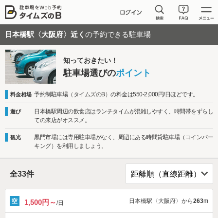
日本橋駅〈大阪府〉近く
の予約できる駐車場
知っておきたい！
駐車場選びの
ポイント
予約制駐車場（タイムズのB）の料金は550-2,000円/日ほどです。
料金相場
日本橋駅周辺の飲食店はランチタイムが混雑しやすく、時間帯をずらし
遊び
ての来店がオススメ。
黒門市場には専用駐車場がなく、周辺にある時間貸駐車場（コインパー
観光
キング）を利用しましょう。
全
33
件
日本橋駅〈大阪府〉から
263
m
1,500円～
/日