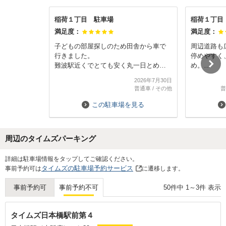
稲荷１丁目 駐車場
稲荷１丁目
満足度：
満足度：
子どもの部屋探しのため田舎から車で
周辺道路も
行きました。
停めやすく
難波駅近くでとても安く丸一日とめら
め。
れてとても良かったです。
ネット予約
2026年7月30日
いれば当日
普通車
/
その他
普
跳ね上げ式
車場でゲー
この駐車場を見る
時間内であ
い。
周辺のタイムズパーキング
Next
詳細は駐車場情報をタップしてご確認ください。
タイムズの駐車場予約サービス
事前予約可は
に遷移します。
50
件中
1
～
3
件 表示
事前予約可
事前予約不可
タイムズ日本橋駅前第４