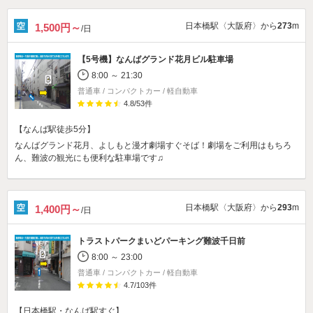
日本橋駅〈大阪府〉から
273
m
1,500円～
/日
【5号機】
なんばグランド花月ビル駐車場
8:00 ～ 21:30
普通車 / コンパクトカー / 軽自動車
4.8
/
53
件
【なんば駅徒歩5分】
なんばグランド花月、よしもと漫才劇場すぐそば！劇場をご利用はもちろ
ん、難波の観光にも便利な駐車場です♫
日本橋駅〈大阪府〉から
293
m
1,400円～
/日
トラストパークまいどパーキング難波千日前
8:00 ～ 23:00
普通車 / コンパクトカー / 軽自動車
4.7
/
103
件
【日本橋駅・なんば駅すぐ】