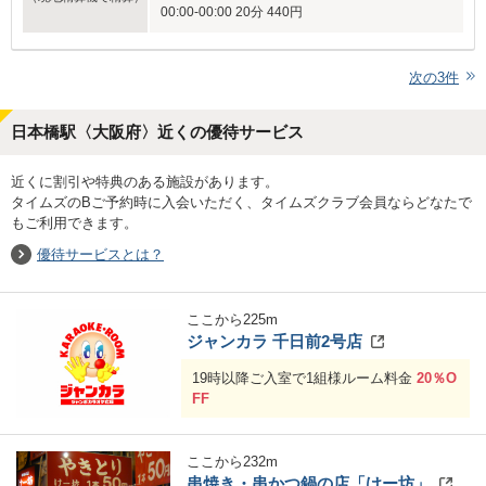
00:00-00:00 20分 440円
次の
3
件
日本橋駅〈大阪府〉近くの優待サービス
近くに割引や特典のある施設があります。
タイムズのBご予約時に入会いただく、タイムズクラブ会員ならどなたで
もご利用できます。
優待サービスとは？
ここから
225
m
ジャンカラ 千日前2号店
19時以降ご入室で1組様ルーム料金
20％O
FF
ここから
232
m
串焼き・串かつ鍋の店「けー坊」