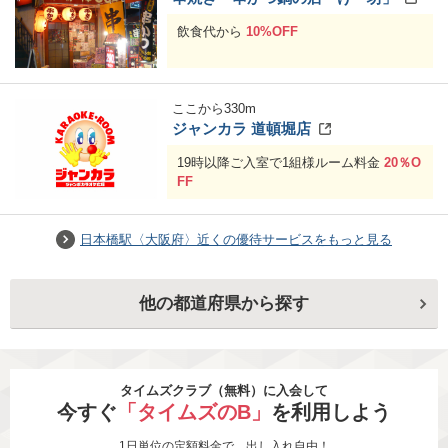
飲食代から
10%OFF
ここから
330
m
ジャンカラ 道頓堀店
19時以降ご入室で1組様ルーム料金
20％O
FF
日本橋駅〈大阪府〉近くの優待サービスをもっと見る
他の都道府県から探す
タイムズクラブ（無料）に入会して
今すぐ
「タイムズのB」
を利用しよう
1日単位の定額料金で、出し入れ自由！