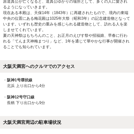
原道真公が亡くなると、道真公ゆかりの場所として、多くの人に愛され
るようになっていきます。
現在ある本殿は、天保14年（1843年）に再建されたもので、境内の東端
中央の位置にある梅花殿は1025年大祭（昭和3年）の記念建造物となって
います。いずれも歴史の重みを感じられる建造物として、訪れる人を楽
しませてくれています。
夏の天神祭はもちろんのこと、お正月のえびす祭や招福娘、早春に行わ
れる「てんま天神梅まつり」など、1年を通じて華やかな行事が開催され
ることでも知られています。
大阪天満宮へのクルマでのアクセス
阪神1号環状線
北浜 上り出口から4分
阪神12号守口線
長柄 下り出口から9分
大阪天満宮周辺の駐車場状況