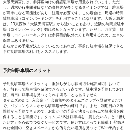
大阪天満宮には、参拝客向けの併設駐車場が用意されています。ただ
し、週末や行事開催日などの参拝客が多くなるタイミングでは、駐車場
が満車になる可能性があり、注意が必要です。この場合は、周辺の時間
貸駐車場（コインパーキング）を利用することになります。大阪天満宮
は、JR東西線「大阪天満宮駅」から近いこともあり、近隣の時間貸駐車
場（コインパーキング）数は多めとなっています。ただし、時間貸し駐
車場（コインパーキング）は参拝目的以外の方も利用するため、空車の
保障はありません。
あらかじめ予定が決まっているのであれば、事前に駐車場を確保できる
予約制駐車場の利用をオススメします。
予約制駐車場のメリット
予約制駐車場のメリットは、混雑しがちな駅周辺や施設周辺において
も、前もって駐車場を確保できるという点です。駐車場を予約しておけ
ば、当日に駐車場を見つけられず困ることもありません。
タイムズのBは、入会金・年会費無料のタイムズクラブへ登録するだけ
で、パソコンやスマホから駐車場が予約可能です。また、利用日の２週
間前から予約できるので、お出かけの予定が決まった時点で駐車場を確
保することも可能です。タイムズのBは駐車場を「貸したい方」と「借り
たい方」をWebでつなぐサービスです。使い方はとっても簡単！ 登録さ
れた全国の「空きスペース」から借りたい場所を見つけてWeb予約する