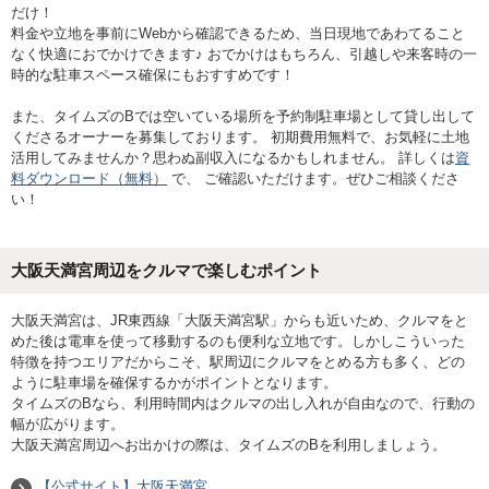
だけ！
料金や立地を事前にWebから確認できるため、当日現地であわてること
なく快適におでかけできます♪ おでかけはもちろん、引越しや来客時の一
時的な駐車スペース確保にもおすすめです！
また、タイムズのBでは空いている場所を予約制駐車場として貸し出して
くださるオーナーを募集しております。 初期費用無料で、お気軽に土地
活用してみませんか？思わぬ副収入になるかもしれません。 詳しくは
資
料ダウンロード（無料）
で、 ご確認いただけます。ぜひご相談くださ
い！
大阪天満宮周辺をクルマで楽しむポイント
大阪天満宮は、JR東西線「大阪天満宮駅」からも近いため、クルマをと
めた後は電車を使って移動するのも便利な立地です。しかしこういった
特徴を持つエリアだからこそ、駅周辺にクルマをとめる方も多く、どの
ように駐車場を確保するかがポイントとなります。
タイムズのBなら、利用時間内はクルマの出し入れが自由なので、行動の
幅が広がります。
大阪天満宮周辺へお出かけの際は、タイムズのBを利用しましょう。
【公式サイト】大阪天満宮