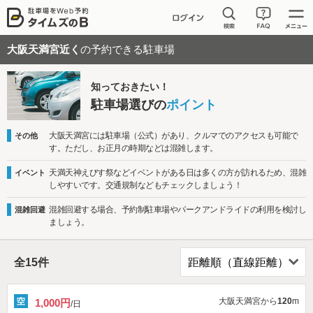
大阪天満宮近く
の予約できる駐車場
知っておきたい！
駐車場選びの
ポイント
大阪天満宮には駐車場（公式）があり、クルマでのアクセスも可能で
その他
す。ただし、お正月の時期などは混雑します。
天満天神えびす祭などイベントがある日は多くの方が訪れるため、混雑
イベント
しやすいです。交通規制などもチェックしましょう！
混雑回避する場合、予約制駐車場やパークアンドライドの利用を検討し
混雑回避
ましょう。
全
15
件
大阪天満宮から
120
m
1,000円
/日