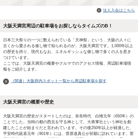
法人入会はこちら
大阪天満宮周辺の駐車場をお探しならタイムズのB！
日本三大祭りの一つに数えられている「天神祭」という、大阪の人々に
古くから愛される催し物で知られるのが、大阪天満宮です。1,000年以上
の歴史を誇り、現代もなお、エネルギッシュな催し物で多くの人を惹き
つけています。
ここでは、大阪天満宮の概要やクルマでのアクセス情報、周辺駐車場情
報をご紹介します。
（関連）大阪府内スポット一覧から周辺駐車場を探す
大阪天満宮の概要や歴史
大阪天満宮の歴史がスタートしたのは、奈良時代 白雉元年（650年）の
ことでした。当時の都の西北を守る神として、大将軍社という神社を創
建したことが始まりだと言われています。その後250年以上が経過した、
平安時代延喜元年（901年）には、菅原道真公が祈願に訪れています。菅