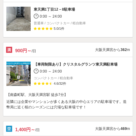
東天満1丁目12－8駐車場
0:00 ～ 24:00
普通車 / コンパクトカー / 軽自動車
5.0
/
1
件
大阪天満宮から
362
m
900円～
/日
【車両制限あり】
クリスタルグランツ東天満駐車場
0:00 ～ 24:00
コンパクトカー / 軽自動車
4.6
/
32
件
【南森町駅、大阪天満宮駅 徒歩7分】
近隣には企業やマンションが多くある大阪の中心エリアの駐車場です。造
幣局に近く桜のシーズンには穴場な駐車場です！
大阪天満宮から
469
m
1,400円～
/日