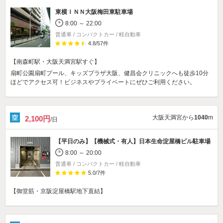
東横ＩＮＮ大阪梅田東駐車場
8:00 ～ 22:00
普通車 / コンパクトカー / 軽自動車
4.8
/
57
件
【南森町駅・大阪天満宮駅すぐ】
扇町公園扇町プール、キッズプラザ大阪、健昌会クリニックへも徒歩10分
ほどでアクセス可！ビジネスやプライベートにぜひご利用ください。
大阪天満宮から
1040
m
2,100円
/日
【平日のみ】【機械式・有人】
日本生命淀屋橋ビル駐車場
8:00 ～ 20:00
普通車 / コンパクトカー / 軽自動車
5.0
/
7
件
【御堂筋・京阪淀屋橋駅地下直結】