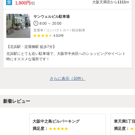
大阪天満宮から
1111
m
1,800円
/日
サンウェルビル駐車場
8:00 ～ 20:00
普通車 / コンパクトカー / 軽自動車
4.5
/
2
件
【北浜駅・淀屋橋駅 徒歩7分】
北浜駅にとても近い駐車場で、大阪市中央区へのショッピングやイベント
時にオススメな場所です！
さらに表示（
10
件）
新着レビュー
大阪中之島ビルパーキング
東天満1丁目
満足度：
満足度：