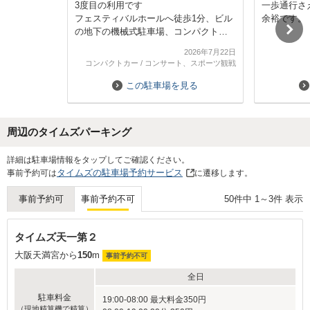
3度目の利用です
一歩通行さ
フェスティバルホールへ徒歩1分、ビル
余裕です。
の地下の機械式駐車場、コンパクトカ
ーならばとてもとめやすいです
2026年7月22日
入るとすぐに案内の方が親切に対応し
コンパクトカー
/
コンサート、スポーツ観戦
ていただけます
地下駐車場入口が手前の隣のビルの駐
この駐車場を見る
車場入口と並んでいるので、ゆっくり
写真と比べて入るようにしたほうがい
いと思います
周辺のタイムズパーキング
また利用させていただきます
Next
詳細は駐車場情報をタップしてご確認ください。
タイムズの駐車場予約サービス
事前予約可は
に遷移します。
50
件中
1
～
3
件 表示
事前予約可
事前予約不可
タイムズ天一第２
大阪天満宮から
150
m
事前予約不可
全日
駐車料金
19:00-08:00 最大料金350円
（現地精算機で精算）