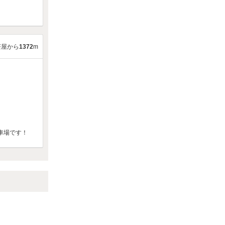
茶屋から
1372
m
車場です！