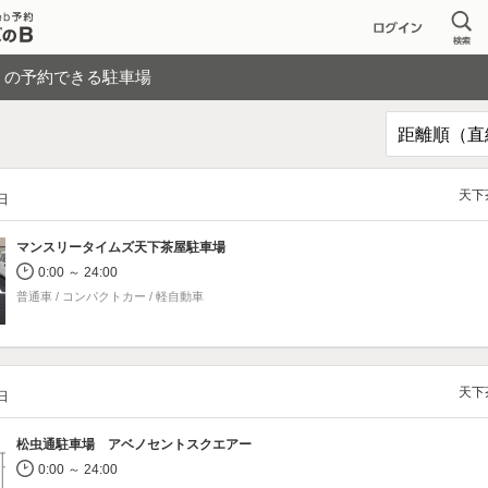
く
の予約できる駐車場
天下
/日
マンスリータイムズ天下茶屋駐車場
0:00 ～ 24:00
普通車 / コンパクトカー / 軽自動車
天下
/日
松虫通駐車場 アベノセントスクエアー
0:00 ～ 24:00