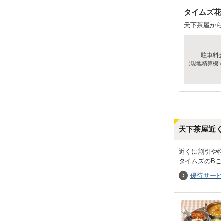
タイムズ花
天下茶屋か
駐車料
（現地精算機
天下茶屋近
近くに割引や
タイムズのB
優待サー