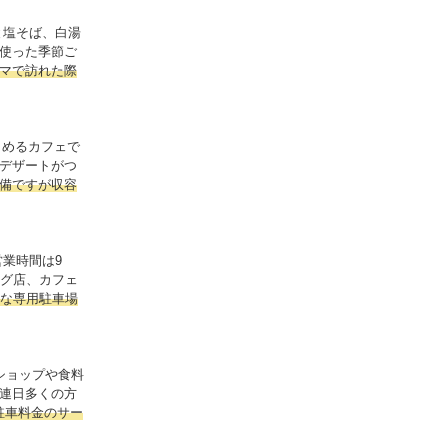
と塩そば、白湯
使った季節ご
マで訪れた際
しめるカフェで
デザートがつ
備ですが収容
業時間は9
ング店、カフェ
能な専用駐車場
ショップや食料
連日多くの方
駐車料金のサー