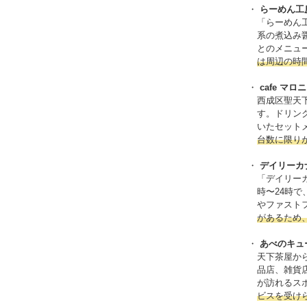
らーめん工
「らーめん
系の煮込み
とのメニュ
は周辺の時
cafe マロ
西成区聖天
す。ドリン
いたセット
台数に限り
デイリーカ
「デイリー
時〜24時
やファスト
があるため
あべのキュ
天下茶屋か
品店、雑貨
が訪れるス
ビスを受け