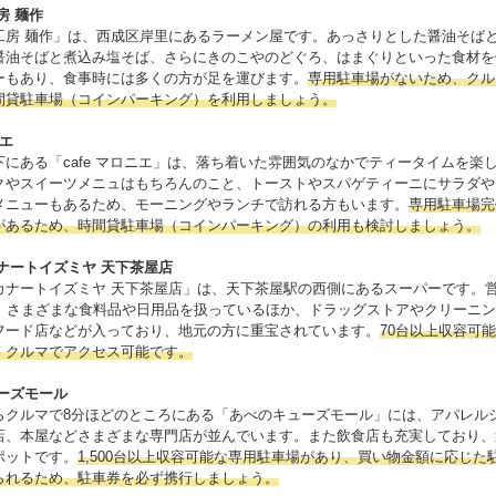
房 麺作
工房 麺作」は、西成区岸里にあるラーメン屋です。あっさりとした醤油そば
醤油そばと煮込み塩そば、さらにきのこやのどぐろ、はまぐりといった食材を
ーもあり、食事時には多くの方が足を運びます。
専用駐車場がないため、クル
間貸駐車場（コインパーキング）を利用しましょう。
ニエ
下にある「cafe マロニエ」は、落ち着いた雰囲気のなかでティータイムを楽
クやスイーツメニュはもちろんのこと、トーストやスパゲティーニにサラダや
メニューもあるため、モーニングやランチで訪れる方もいます。
専用駐車場完
があるため、時間貸駐車場（コインパーキング）の利用も検討しましょう。
ナートイズミヤ 天下茶屋店
カナートイズミヤ 天下茶屋店」は、天下茶屋駅の西側にあるスーパーです。営
で、さまざまな食料品や日用品を扱っているほか、ドラッグストアやクリーニ
フード店などが入っており、地元の方に重宝されています。
70台以上収容可
、クルマでアクセス可能です。
ーズモール
らクルマで8分ほどのところにある「あべのキューズモール」には、アパレル
店、本屋などさまざまな専門店が並んでいます。また飲食店も充実しており、
ポットです。
1,500台以上収容可能な専用駐車場があり、買い物金額に応じた
られるため、駐車券を必ず携行しましょう。