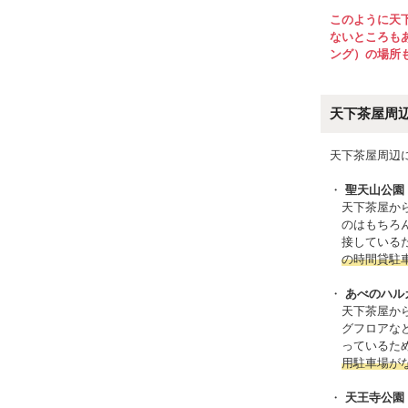
このように天
ないところも
ング）の場所
天下茶屋周
天下茶屋周辺
聖天山公園
天下茶屋か
のはもちろ
接している
の時間貸駐
あべのハル
天下茶屋か
グフロアな
っているた
用駐車場が
天王寺公園