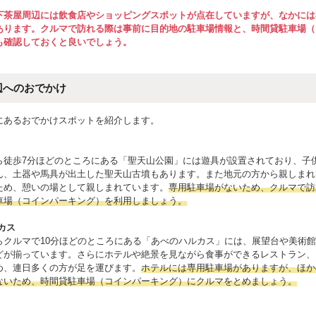
下茶屋周辺には飲食店やショッピングスポットが点在していますが、なかには
あります。クルマで訪れる際は事前に目的地の駐車場情報と、時間貸駐車場（
も確認しておくと良いでしょう。
辺へのおでかけ
にあるおでかけスポットを紹介します。
ら徒歩7分ほどのところにある「聖天山公園」には遊具が設置されており、子
ん、土器や馬具が出土した聖天山古墳もあります。また地元の方から親しまれ
ため、憩いの場として親しまれています。
専用駐車場がないため、クルマで訪
車場（コインパーキング）を利用しましょう。
カス
らクルマで10分ほどのところにある「あべのハルカス」には、展望台や美術
どが揃っています。さらにホテルや絶景を見ながら食事ができるレストラン、
め、連日多くの方が足を運びます。
ホテルには専用駐車場がありますが、ほか
ないため、時間貸駐車場（コインパーキング）にクルマをとめましょう。