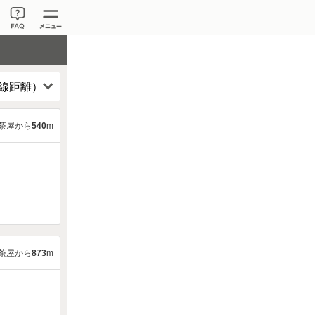
茶屋から
540
m
茶屋から
873
m