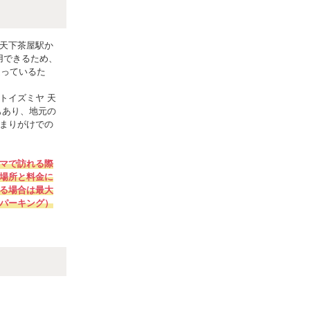
天下茶屋駅か
用できるため、
通っているた
トイズミヤ 天
もあり、地元の
まりがけでの
マで訪れる際
場所と料金に
る場合は最大
パーキング）