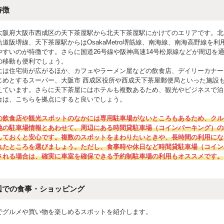
特徴
大阪府大阪市西成区の天下茶屋駅から北天下茶屋駅にかけてのエリアです。北
道阪堺線、天下茶屋駅からはOsakaMetro堺筋線、南海線、南海高野線を利
やすいのが特徴です。さらに国道26号線や阪神高速14号松原線などが周辺を
の移動も便利でしょう。
には住宅街が広がるほか、カフェやラーメン屋などの飲食店、デイリーカナー
じめとするスーパー、大阪市 西成区役所や西成天下茶屋郵便局といった施設
えています。さらに天下茶屋にはホテルも複数あるため、観光やビジネスで泊
合は、こちらを拠点にすると良いでしょう。
の飲食店や観光スポットのなかには専用駐車場がないところもあるため、クル
地の駐車場情報とあわせて、周辺にある時間貸駐車場（コインパーキング）の
しておくと安心です。複数のスポットをまわりたいときや、長時間の利用にな
れたところを選びましょう。ただし、食事時や休日など時間貸駐車場（コイン
される場合は、確実に車室を確保できる予約制駐車場の利用もオススメです。
辺での食事・ショッピング
でグルメや買い物を楽しめるスポットを紹介します。