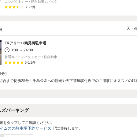
コンパクトカー / 軽自動車 / バイク
3.5
/
2
件
天下
/日
FKアリーバ鶴見橋駐車場
0:00 ～ 24:00
普通車 / コンパクトカー / 軽自動車
5.0
/
1
件
6分】
組合まで徒歩25分！千島公園への観光や天下茶屋駅付近でのご用事にオススメの駐
ムズパーキング
報をタップしてご確認ください。
イムズの駐車場予約サービス
に遷移します。