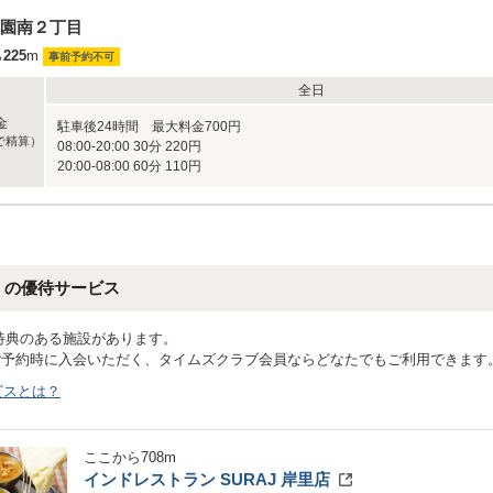
園南２丁目
ら
225
m
事前予約不可
全日
金
駐車後24時間 最大料金700円
で精算）
08:00-20:00 30分 220円
20:00-08:00 60分 110円
くの優待サービス
特典のある施設があります。
ご予約時に入会いただく、タイムズクラブ会員ならどなたでもご利用できます
ビスとは？
ここから
708
m
インドレストラン SURAJ 岸里店