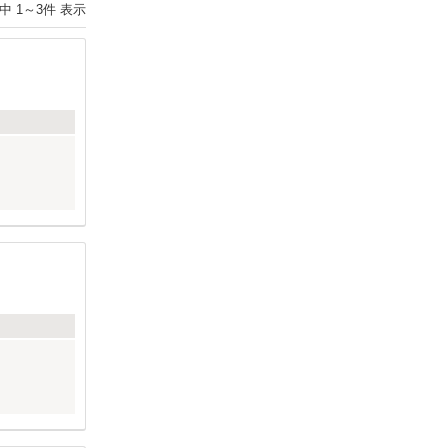
件中
1
～
3
件 表示