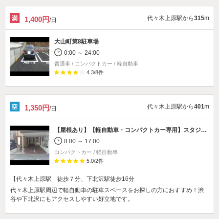
代々木上原駅から
315
m
1,400円
/日
大山町第8駐車場
0:00 ～ 24:00
普通車 / コンパクトカー / 軽自動車
4.3
/
8
件
代々木上原駅から
401
m
1,350円
/日
【屋根あり】【軽自動車・コンパクトカー専用】
スタジオポスト 代々木上原店駐車場
8:00 ～ 17:00
コンパクトカー / 軽自動車
5.0
/
2
件
【代々木上原駅 徒歩７分、下北沢駅徒歩16分
代々木上原駅周辺で軽自動車の駐車スペースをお探しの方におすすめ！渋
谷や下北沢にもアクセスしやすい好立地です。