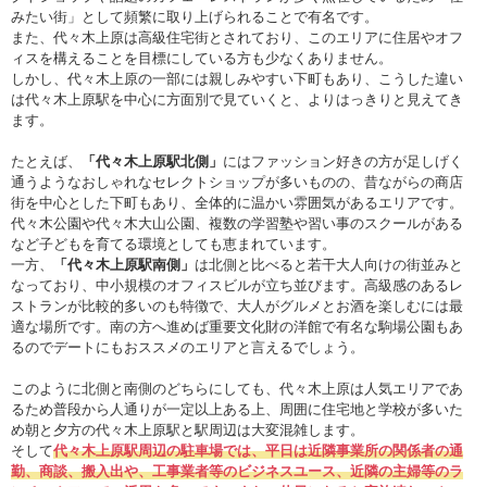
みたい街」として頻繁に取り上げられることで有名です。
また、代々木上原は高級住宅街とされており、このエリアに住居やオフ
ィスを構えることを目標にしている方も少なくありません。
しかし、代々木上原の一部には親しみやすい下町もあり、こうした違い
は代々木上原駅を中心に方面別で見ていくと、よりはっきりと見えてき
ます。
たとえば、
「代々木上原駅北側」
にはファッション好きの方が足しげく
通うようなおしゃれなセレクトショップが多いものの、昔ながらの商店
街を中心とした下町もあり、全体的に温かい雰囲気があるエリアです。
代々木公園や代々木大山公園、複数の学習塾や習い事のスクールがある
など子どもを育てる環境としても恵まれています。
一方、
「代々木上原駅南側」
は北側と比べると若干大人向けの街並みと
なっており、中小規模のオフィスビルが立ち並びます。高級感のあるレ
ストランが比較的多いのも特徴で、大人がグルメとお酒を楽しむには最
適な場所です。南の方へ進めば重要文化財の洋館で有名な駒場公園もあ
るのでデートにもおススメのエリアと言えるでしょう。
このように北側と南側のどちらにしても、代々木上原は人気エリアであ
るため普段から人通りが一定以上ある上、周囲に住宅地と学校が多いた
め朝と夕方の代々木上原駅と駅周辺は大変混雑します。
そして
代々木上原駅周辺の駐車場では、平日は近隣事業所の関係者の通
勤、商談、搬入出や、工事業者等のビジネスユース、近隣の主婦等のラ