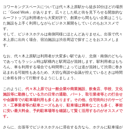
コワーキングスペースについては代々木上原駅から徒歩10分ほどの場所
に「Good Work」があります。広々とした机と街を見下ろせる開放的な
ルーフトップは利用者から大変好評で、創業から間もない企業はこうし
た施設を上手く利用しながらビジネス展開をしていくのもおススメで
す。
そして、ビジネスホテルは南側同様にほとんどありません。出張で代々
木上原に出向く場合、宿泊施設は渋谷周辺で探すことをおススメしま
す。
なお、代々木上原駅は利用者が大変多い駅であり、北側・南側のどちら
であってもラッシュ時は駅構内と駅周辺が混雑します。駅利用者はもち
ろん、車を利用する場合でも時間帯によっては道が混雑して渋滞に巻き
込まれる可能性もあるため、大切な商談や会議が控えているときは時間
に余裕を持って行動するようにしましょう。
このように、
代々木上原では一般企業や商業施設、飲食店、学校、文化
施設等に勤務している方の日常の通勤、パート、取引業者等との打合せ
や会議等での駐車場利用も多くあります。その他、住宅街向けのサービ
ス・工事業者等の駐車ニーズもあり、駐車場は満車なことも多く、事前
に安い最大料金、予約駐車場等を確認して賢く活用するのがオススメで
す。
さらに、出張等でビジネスホテルに滞在する方なら、ホテルに駐車場が