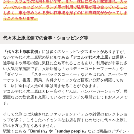
ンチ・カフェでの活用も多いです。また、休日になると家族連れ、カッ
プルでのショッピング、ランチ等の利用で駐車場が混み合っていること
も多く、車を停められる安い駐車場を探すのに相当時間がかかってしま
うこともあります。
代々木上原北側での食事・ショッピング等
「代々木上原駅北側」
には多くのショッピングスポットがありますが、
なかでも代々木上原駅の駅ビルである
「アコルデ代々木上原」
は通勤・
通学途中や帰宅の際に気軽に立ち寄れることもあり、利用者が非常に多
い人気商業施設です。入居店舗も「カルディーコーヒーファーム」や
「ダイソー」、「スターバックスコーヒー」などをはじめ、スーパーマ
ーケット、書店、薬局、内科クリニックなど幅広い分野を網羅してお
り、駅に寄れば大抵の用事は済ませることができます。
アコルデ代々木上原はカレー店やうどん店、ハンバーガーショップ、居
酒屋などの飲食店も充実しているのでランチの場所としてもおススメで
す。
そして北側には洗練されたファッションアイテムや雑貨のセレクトショ
ップが多く、こうしたハイセンスなお店を探すためだけに代々木上原に
訪れる方も少なくありません。
駅近くにある
「Burnish」や「sunday people」
などは商品のデザイン・