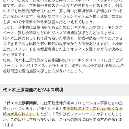
徴です。また、学習塾や各種スクールなどの教育サービスも多く、都会
の中でも比較的治安が良いため、落ち着いた環境が高く評価されている
ことがわかります。商店街やファッションアイテムを扱う店舗、飲食店
も多いので小売業や飲食業は盛んだといえるでしょう。
しかし、基本的には住宅街であるためビジネスホテルやコワーキングス
ペース、貸し会議室などのビジネス関連施設はほとんどありません。
代々木上原のおしゃれで落ち着いた環境と、新宿や渋谷へすぐにアクセ
スできる立地は比較的若い世代の起業家から人気がありますが、土地柄
上のデメリットもある程度考慮した上でオフィスを置くかどうか決める
のが得策です。
なお、代々木上原北側から徒歩圏内のコワーキングスペースには「ビズ
サークル 下北沢オフィス」があります。遠方から出張で訪れる場合は渋
谷駅周辺で宿泊施設を探した方が良いでしょう。
代々木上原南側のビジネス環境
「代々木上原駅南側」
には不動産仲介業やプロモーション事業などの企
業がいくつかあり、北側と比べると
中小規模のオフィスビルが多くなる
傾向が見られます。
したがって日中はビジネスパーソンが多くなります
が、この辺りは学校も多いため、これらの施設に勤務する方の往来もあ
ります。