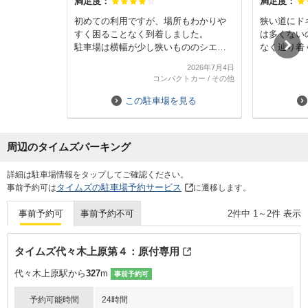
満足度：
満足度：
初めての利用ですが、場所もわかりや
狭い道にド
すく困ることなく到着しました。
は多くない
駐車場は横幅が少し狭いもののシエン
なく辿り着
タのサイズでも問題なく駐車すること
あらかじめ
2026年7月4日
ができました。
ださってい
コンパクトカー
/
その他
た。
駅も近く、
この駐車場を見る
ったです。
お世話にな
周辺のタイムズパーキング
Next
詳細は駐車場情報をタップしてご確認ください。
タイムズの駐車場予約サービス
事前予約可は
に遷移します。
2
件中
1
～
2
件 表示
事前予約可
事前予約不可
タイムズ代々木上原第４：原付専用
代々木上原駅から
327
m
事前予約可
予約可能時間
24時間