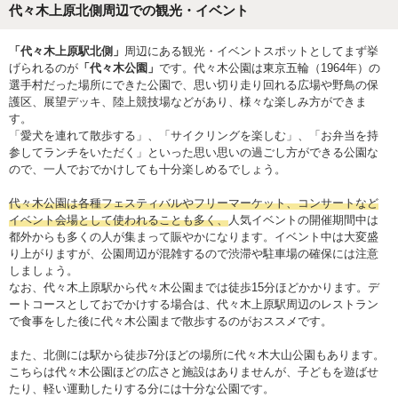
代々木上原北側周辺での観光・イベント
「代々木上原駅北側」
周辺にある観光・イベントスポットとしてまず挙
げられるのが
「代々木公園」
です。代々木公園は東京五輪（1964年）の
選手村だった場所にできた公園で、思い切り走り回れる広場や野鳥の保
護区、展望デッキ、陸上競技場などがあり、様々な楽しみ方ができま
す。
「愛犬を連れて散歩する」、「サイクリングを楽しむ」、「お弁当を持
参してランチをいただく」といった思い思いの過ごし方ができる公園な
ので、一人でおでかけしても十分楽しめるでしょう。
代々木公園は各種フェスティバルやフリーマーケット、コンサートなど
イベント会場として使われることも多く、
人気イベントの開催期間中は
都外からも多くの人が集まって賑やかになります。イベント中は大変盛
り上がりますが、公園周辺が混雑するので渋滞や駐車場の確保には注意
しましょう。
なお、代々木上原駅から代々木公園までは徒歩15分ほどかかります。デ
ートコースとしておでかけする場合は、代々木上原駅周辺のレストラン
で食事をした後に代々木公園まで散歩するのがおススメです。
また、北側には駅から徒歩7分ほどの場所に代々木大山公園もあります。
こちらは代々木公園ほどの広さと施設はありませんが、子どもを遊ばせ
たり、軽い運動したりする分には十分な公園です。