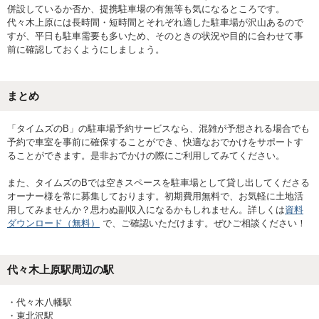
併設しているか否か、提携駐車場の有無等も気になるところです。
代々木上原には長時間・短時間とそれぞれ適した駐車場が沢山あるので
すが、平日も駐車需要も多いため、そのときの状況や目的に合わせて事
前に確認しておくようにしましょう。
まとめ
「タイムズのB」の駐車場予約サービスなら、混雑が予想される場合でも
予約で車室を事前に確保することができ、快適なおでかけをサポートす
ることができます。是非おでかけの際にご利用してみてください。
また、タイムズのBでは空きスペースを駐車場として貸し出してくださる
オーナー様を常に募集しております。初期費用無料で、お気軽に土地活
用してみませんか？思わぬ副収入になるかもしれません。詳しくは
資料
ダウンロード（無料）
で、ご確認いただけます。ぜひご相談ください！
代々木上原駅
周辺の駅
・
代々木八幡駅
・
東北沢駅