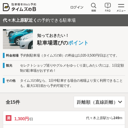
代々木上原駅近く
の予約できる駐車場
知っておきたい！
駐車場選びの
ポイント
予約制駐車場（タイムズのB）の料金は1,020-3,500円/日ほどです。
料金相場
セレクトショップ巡りやグルメをゆっくり楽しみたい方には、1日定額
観光
制の駐車場がおすすめ！
タイムズのBなら、1日中駐車する場合の相場より安く利用できること
その他
も。最大13日前から予約可能です。
全
15
件
代々木上原駅から
249
m
1,300円
/日