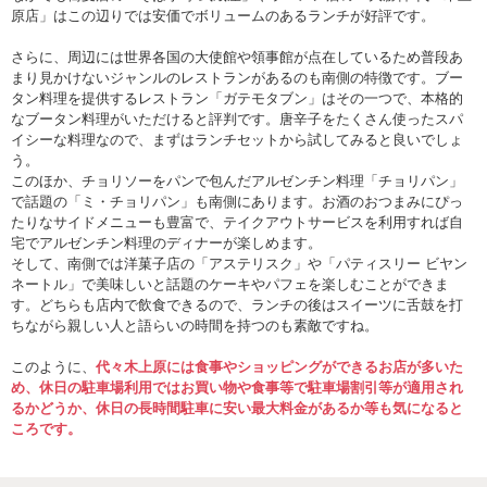
原店」はこの辺りでは安価でボリュームのあるランチが好評です。
さらに、周辺には世界各国の大使館や領事館が点在しているため普段あ
まり見かけないジャンルのレストランがあるのも南側の特徴です。ブー
タン料理を提供するレストラン「ガテモタブン」はその一つで、本格的
なブータン料理がいただけると評判です。唐辛子をたくさん使ったスパ
イシーな料理なので、まずはランチセットから試してみると良いでしょ
う。
このほか、チョリソーをパンで包んだアルゼンチン料理「チョリパン」
で話題の「ミ・チョリパン」も南側にあります。お酒のおつまみにぴっ
たりなサイドメニューも豊富で、テイクアウトサービスを利用すれば自
宅でアルゼンチン料理のディナーが楽しめます。
そして、南側では洋菓子店の「アステリスク」や「パティスリー ビヤン
ネートル」で美味しいと話題のケーキやパフェを楽しむことができま
す。どちらも店内で飲食できるので、ランチの後はスイーツに舌鼓を打
ちながら親しい人と語らいの時間を持つのも素敵ですね。
このように、
代々木上原には食事やショッピングができるお店が多いた
め、休日の駐車場利用ではお買い物や食事等で駐車場割引等が適用され
るかどうか、休日の長時間駐車に安い最大料金があるか等も気になると
ころです。