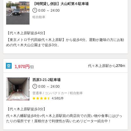
【時間貸し併設】
大山町第６駐車場
0:00 ～ 24:00
軽自動車
【代々木上原駅徒歩4分】
【東京メトロ千代田線代々木上原駅】から徒歩4分。運動が趣味の方にお勧
めの代々木大山公園まで徒歩3分。
代々木上原駅から
270
m
1,970円
/日
西原3-21-2駐車場
0:00 ～ 24:00
普通車 / コンパクトカー / 軽自動車
4.5
/
81
件
【代々木上原駅徒歩3分】
代々木八幡駅徒歩8分♪代々木上原駅前の商店街での買い物や食事にはぴっ
たりの場所です！屋根付きで利便性が高いためリピーター続出中！