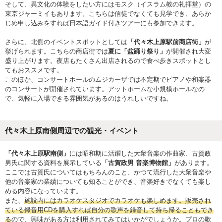
そして、異文化の体験をしたい方にはモスク（イスラム教の礼拝堂）の
東京ジャーミイもあります。こちらは信徒でなくても見学でき、あらか
じめ申し込みをすれば日本語ガイド付きツアーにも参加できます。
さらに、北側のイベントスポットとしては
「代々木上原駅前商店街」
が
挙げられます。こちらの商店街では
夏に「盆踊り祭り」
が開催され大変
盛り上がります。夜店もたくさん出店されるので食べ歩きスポットとし
てもおススメです。
このほか、コンサートホールのムジカーザでは不定期でピアノや和楽器
のコンサートが開催されています。アットホームな小規模ホールなの
で、気軽に入場できる雰囲気があるのはうれしいですね。
代々木上原南側周辺での観光・イベント
「代々木上原駅南側」
には昭和期に活躍した大衆音楽の作曲家、古賀政
男氏に関する資料を展示している
「古賀政男 音楽博物館」
があります。
ここでは古賀氏についてはもちろんのこと、かつて流行した大衆音楽や
他の音楽家の業績についても知ることができ、音楽好きでなくても楽し
める内容になっています。
また、
施設内にはカラオケスタジオでカラオケも楽しめます。販売され
ている録音用CDを購入すれば自分の歌声を録音して持ち帰ることもでき
る
ので、興味がある方は利用されてみてはいかがでしょうか。プロの歌