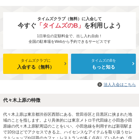
タイムズクラブ（無料）に入会して
今すぐ
「タイムズのB」
を利用しよう
1日単位の定額料金で、出し入れ自由！
全国の駐車場をWebから予約できるサービスです
タイムズクラブに
タイムズのBを
入会する（無料）
もっと知る
法人入会はこちら
代々木上原の特徴
代々木上原は東京都渋谷区西部にある、世田谷区と目黒区に挟まれた地
域のことを指します。より具体的には東京メトロ千代田線と小田急小田
原線の代々木上原駅周辺のことをいい、小田急線を利用すれば新宿駅ま
で10分ほどでアクセスできる上、ハイセンスなアイテムを取り扱うセレ
クトショップや話題のカフェ・レストランが多く点在しているため「住