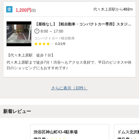
代々木上原駅から
402
m
1,200円
/日
【屋根なし】【軽自動車・コンパクトカー専用】
スタジオポスト 代々木上原店駐車場
8:00 ～ 17:00
コンパクトカー / 軽自動車
4.0
/
1
件
【代々木上原駅 徒歩７分】
代々木上原駅まで徒歩7分！渋谷へもアクセス良好で、平日のビジネスや休
日のショッピングにもおすすめです♪
さらに表示（
10
件）
新着レビュー
渋谷区神山町43-4駐車場
ドムス北沢