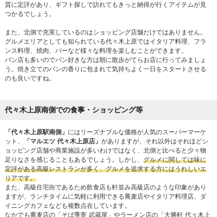
質に定評があり、ギフト探しで訪れてもきっと納得が行くアイテムが見
つかるでしょう。
また、北側で充実しているのはショッピング店舗だけではありません。
グルメエリアとしても知られている代々木上原ではイタリア料理、フラ
ンス料理、焼肉、バーなど様々な料理を楽しむことができます。
パン店も多いのでパン好きな方は朝に散歩がてらお店に行ってみましょ
う。焼き立てのパンの香りに包まれて気持ちよく一日をスタートさせる
のも良いですね。
代々木上原南側での食事・ショッピング等
「代々木上原駅南側」
にはリーズナブルな価格が人気のスーパーマーケ
ット、
「マルエツ 代々木上原店」
がありますが、それ以外はそれほどシ
ョッピング店舗や商業施設が多いわけではなく、北側と比べると少々物
足りなさを感じることもあるでしょう。しかし、
グルメに関しては味に
定評がある高級レストランが多く、グルメを追求する方にはうれしいエ
リアです。
また、高級住宅街であるため飲食店も軒並み高級店のような印象があり
ますが、ランチタイムに気軽に利用できる蕎麦店やイタリア料理店、ダ
イニングカフェなども複数点在しています。
なかでも蕎麦店の「そば季寄 武蔵屋」やラーメン店の「大勝軒 代々木上