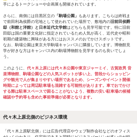
手によるトークショーや企画展も開催されています。
さらに、南側には目黒区立の
「駒場公園」
もあります。こちらは終戦ま
で前田利為侯爵の宅地として使われていた場所で、敷地内の
旧前田侯爵
邸（和館と洋館）と日本近代文学館
はどちらも見学可能です。特に旧前
田邸は国の重要文化財に指定されているため人気が高く、近代史や昭和
初期の建築物に興味がある方にはおススメのおでかけスポットです。
なお、駒場公園は東京大学駒場キャンパスに隣接しています。博物館見
学が好きな方はキャンパス内の駒場博物館を見学するのも良いでしょ
う。
このように、
代々木上原には代々木公園や東京ジャーミイ、古賀政男 音
楽博物館、駒場公園などの人気スポットが多い上、普段からショッピン
グや観光で人が集まりやすい場所であるため、シーズンやイベント開催
時期によっては周辺駐車場も混雑する可能性があります。車でおでかけ
する際は駐車スペースで困ることがないよう、複数の安い駐車場の候補
確認や予約等も含めた事前準備が必要となります。
代々木上原北側のビジネス環境
「代々木上原駅北側」には広告代理店やウェブ制作会社などのオフィス
がいくつかあり、住宅街であると同時にビジネスパーソンが多いのが特