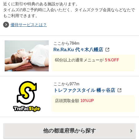
近くに割引や特典のある施設があります。
タイムズのBご予約時に入会いただく、タイムズクラブ会員ならどなたで
もご利用できます。
優待サービスとは？
ここから
784
m
Re.Ra.Ku 代々木八幡店
60分以上の通常メニューが
5％OFF
ここから
977
m
トレファクスタイル 幡ヶ谷店
店頭買取金額
10%UP
他の都道府県から探す