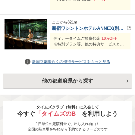
ここから
821
m
新宿ワシントンホテルANNEX(別館)1F「鉄板焼 ふじた」
ディナータイムご飲食代金
10%OFF
※特別プラン等、他の特典サービスとの
併用はお断りいたします
※割引限度額は10,000円とさせていただ
きます
新国立劇場近くの優待サービスをもっと見る
他の都道府県から探す
タイムズクラブ（無料）に入会して
今すぐ
「タイムズのB」
を利用しよう
1日単位の定額料金で、出し入れ自由！
全国の駐車場をWebから予約できるサービスです