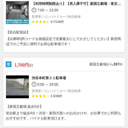
【利用時間制限あり】【再入庫不可】
新国立劇場・東京オペラシティビル駐車場
7:00 ～ 23:30
普通車 / コンパクトカー / 軽自動車
4.7
/
138
件
【初台駅直結】
【出庫時QRコードを画面設定で光量最大にしてかざしてください】新宿周
辺でのご予定に便利でお得な駐車場です！
新国立劇場から
307
m
1,700円
/日
渋谷本町第２１駐車場
0:00 ～ 24:00
普通車 / コンパクトカー / 軽自動車
4.3
/
46
件
【新国立劇場 徒歩5分】
初台駅まで徒歩4分！渋谷・新宿方面へのお出かけや、お仕事でのご利用も
おすすめです。バイクも駐車頂けます。