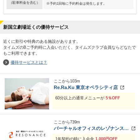
（駐車料金を含む）
※予約1回毎に予約料金は発生します。
新国立劇場近くの優待サービス
近くに割引や特典のある施設があります。
タイムズのBご予約時に入会いただく、タイムズクラブ会員ならどなたで
もご利用できます。
優待サービスとは？
ここから
103
m
Re.Ra.Ku 東京オペラシティ店
60分以上の通常メニューが
5％OFF
ここから
739
m
バーチャルオフィスのレゾナンス 新宿店
1年契約の時に入会金
1,000円OFF