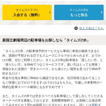
タイムズクラブに
タイムズのBを
入会する（無料）
もっと知る
法人入会はこちら
新国立劇場周辺の駐車場をお探しなら「タイムズのB」
「タイムズのB」の駐車場予約サービスなら事前に車室が確保できるた
め、混雑が予想される日でもスムーズにクルマがとめられます。おでか
けの際、ぜひご利用ください。タイムズのBは駐車場を「貸したい方」と
「借りたい方」をWebでつなぐサービスです。使い方はとっても簡単！
登録された全国の「空きスペース」から借りたい場所を見つけてWeb予
約するだけ！
料金や立地を事前にWebから確認できるため、当日現地であわてること
なく快適におでかけできます♪おでかけはもちろん、引越しや来客時の一
時的な駐車スペース確保にもおすすめです！
また、タイムズのBでは空きスペースを駐車場として貸し出してくださる
オーナーの方を募集しております。初期費用無料で、お気軽に土地活用
してみませんか？思わぬ副収入になるかもしれません。詳しくは
資料ダ