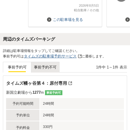
は飲み屋街の一方通行路を通るので辛
少し不安だ
2026年8月5日
抱強さが求められます笑
軽自動車
/
その他
とはいえ総合的にはコスパも良いので
リピします！
この駐車場を見る
周辺のタイムズパーキング
Next
詳細は駐車場情報をタップしてご確認ください。
タイムズの駐車場予約サービス
事前予約可は
に遷移します。
1
件中
1
～
1
件 表示
事前予約可
事前予約不可
タイムズ幡ヶ谷第４：原付専用
新国立劇場から
1277
m
事前予約可
予約可能時間
24時間
予約単位
24時間
330円
予約料金