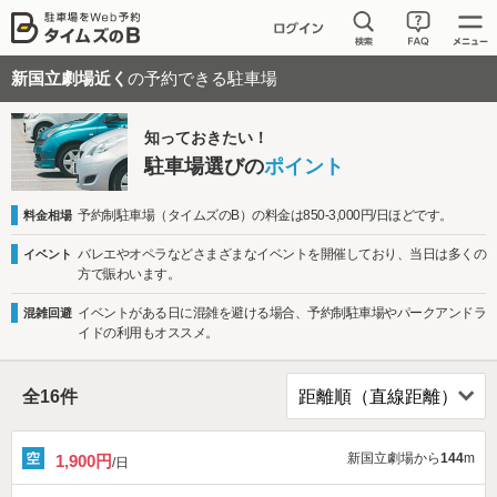
新国立劇場近く
の予約できる駐車場
知っておきたい！
駐車場選びの
ポイント
予約制駐車場（タイムズのB）の料金は850-3,000円/日ほどです。
料金相場
バレエやオペラなどさまざまなイベントを開催しており、当日は多くの
イベント
方で賑わいます。
イベントがある日に混雑を避ける場合、予約制駐車場やパークアンドラ
混雑回避
イドの利用もオススメ。
全
16
件
新国立劇場から
144
m
1,900円
/日