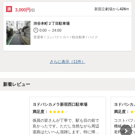
新国立劇場から
426
m
3,000円
/日
渋谷本町２丁目駐車場
0:00 ～ 24:00
普通車 / コンパクトカー / 軽自動車 / バイク
さらに表示（
11
件）
新着レビュー
ヨドバシカメラ新宿西口駐車場
ヨドバシカ
満足度：
満足度：
係員の皆さんが丁寧で、駅も目の前で
コストパフ
良かったです。ただし当然ながら周辺
機械式の上
道路はたいへん混雑します。特に帰り
老朽化して