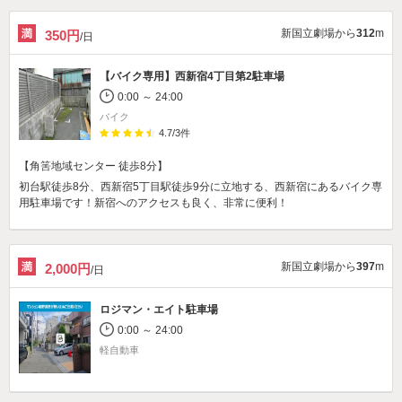
新国立劇場から
312
m
350円
/日
【バイク専用】
西新宿4丁目第2駐車場
0:00 ～ 24:00
バイク
4.7
/
3
件
【角筈地域センター 徒歩8分】
初台駅徒歩8分、西新宿5丁目駅徒歩9分に立地する、西新宿にあるバイク専
用駐車場です！新宿へのアクセスも良く、非常に便利！
新国立劇場から
397
m
2,000円
/日
ロジマン・エイト駐車場
0:00 ～ 24:00
軽自動車