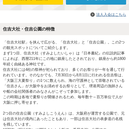
法人入会はこちら
住吉大社・住吉公園の特徴
「住吉大社駅」を挟んで広がる、「住吉大社」と「住吉公園」。この2つ
の観光スポットについてご紹介します。
まず1つ目、住吉大社（すみよしたいしゃ）は『日本書紀』の伝説的記事
によれば、西暦211年にこの地に鎮座したとされており、鎮座から約1800
年続く由緒ある神社です。
住吉大社には4柱の祭神が祀られており、多くのお祭りが一年を通して行
われています。そのなかでも、7月30日から8月1日に行われる住吉祭は、
「大阪三大夏祭り」の1つに数えられ、海の守護神として崇敬されている
「住吉さん」が大阪中をお清めするお祭りとして、堺港周辺の漁師さん
や船の会社関係者のみなさんがこぞって参加します。
この時期は各地で夏祭りが開催されるため、毎年数十～百万単位で人が
大阪に押し寄せます。
2つ目の住吉公園（すみよしこうえん）は、大阪府が運営する公園で、元
は住吉大社の境内にあったこともあり、一部は住吉大社の表参道の名残
を残しています。