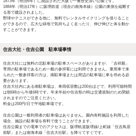
1873年（明治6年）に開設された大阪で一番歴史深い公園です。
1884年（明治17年）に阪堺鉄道（現在の南海本線）公園の東側を縦断す
る形で建設されました。
野球やテニスができる他に、無料でレンタルサイクリングを借りること
ができるので、広大な緑地で気持ちよく走ったり、伸び伸びと体を動か
すことができます。
住吉大社・住吉公園 駐車場事情
住吉大社には無料の北駐車場の駐車スペースがありますが、「吉祥殿」
専用の駐車場であるため一般の参拝客には利用できません。乗用車で来
られた一般参拝客の方は、南駐車場または周辺の駐車場に車を停める必
要があります。
住吉大社内にある南駐車場は、車両収容数は200台ほどで、利用可能時間
は朝6時から午後6時です。年末年始や住吉祭の時は交通規制のため閉鎖
されますのでご注意ください。
料金は200円/日で平地駐車場です。
住吉公園は一般利用者の駐車場はありません。園内有料施設を利用した
場合、施設の駐車場を有料で使うことができます。
住吉公園までの電車でのアクセスは、阪堺軌道阪堺線/上町線「住吉鳥居
前駅」または南海本線「住吉大社駅」を降りてすぐです。