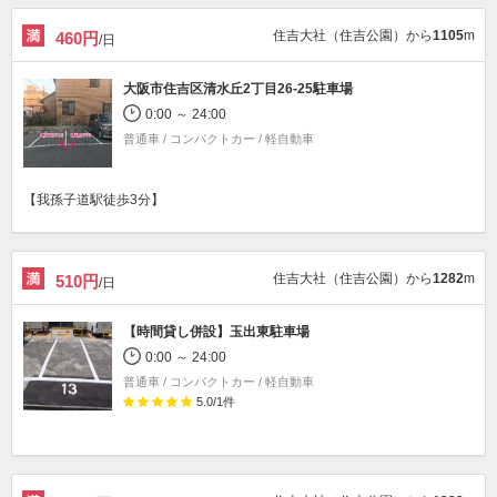
住吉大社（住吉公園）から
1105
m
460円
/日
大阪市住吉区清水丘2丁目26-25駐車場
0:00 ～ 24:00
普通車 / コンパクトカー / 軽自動車
【我孫子道駅徒歩3分】
住吉大社（住吉公園）から
1282
m
510円
/日
【時間貸し併設】
玉出東駐車場
0:00 ～ 24:00
普通車 / コンパクトカー / 軽自動車
5.0
/
1
件