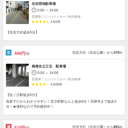
住吉団地駐車場
0:00 ～ 24:00
普通車 / コンパクトカー / 軽自動車
4.5
/
2
件
【住吉大社徒歩5分】
住吉大社（住吉公園）から
470
m
440円
/日
南海住之江北 駐車場
0:00 ～ 24:00
普通車 / コンパクトカー / 軽自動車
4.0
/
36
件
【住ノ江駅徒歩5分】
高架下だからわかりやすい！安立町駅なんと徒歩6分！宝林寺まで徒歩3
分！★便利なので予約殺到中！
住吉大社（住吉公園）から
991
m
510円
/日