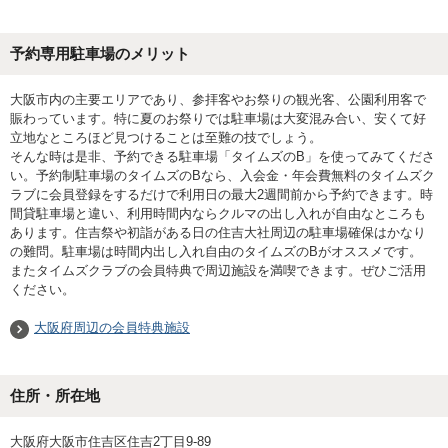
予約専用駐車場のメリット
大阪市内の主要エリアであり、参拝客やお祭りの観光客、公園利用客で
賑わっています。特に夏のお祭りでは駐車場は大変混み合い、安くて好
立地なところほど見つけることは至難の技でしょう。
そんな時は是非、予約できる駐車場「タイムズのB」を使ってみてくださ
い。予約制駐車場のタイムズのBなら、入会金・年会費無料のタイムズク
ラブに会員登録をするだけで利用日の最大2週間前から予約できます。時
間貸駐車場と違い、利用時間内ならクルマの出し入れが自由なところも
あります。住吉祭や初詣がある日の住吉大社周辺の駐車場確保はかなり
の難問。駐車場は時間内出し入れ自由のタイムズのBがオススメです。
またタイムズクラブの会員特典で周辺施設を満喫できます。ぜひご活用
ください。
大阪府周辺の会員特典施設
住所・所在地
大阪府大阪市住吉区住吉2丁目9-89