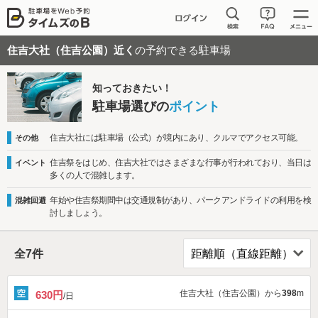
住吉大社（住吉公園）近く
の予約できる駐車場
知っておきたい！
駐車場選びの
ポイント
住吉大社には駐車場（公式）が境内にあり、クルマでアクセス可能。
その他
住吉祭をはじめ、住吉大社ではさまざまな行事が行われており、当日は
イベント
多くの人で混雑します。
年始や住吉祭期間中は交通規制があり、パークアンドライドの利用を検
混雑回避
討しましょう。
全
7
件
住吉大社（住吉公園）から
398
m
630円
/日