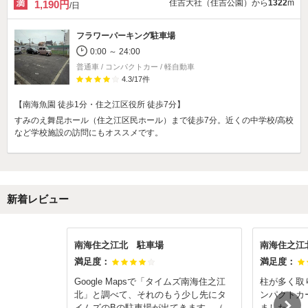
住吉大社（住吉公園）から
1322
m
1,190円
/日
フラワーパーキング駐車場
0:00 ～ 24:00
普通車 / コンパクトカー / 軽自動車
4.3
/
17
件
【南海魚園 徒歩1分・住之江区役所 徒歩7分】
すみのえ舞昆ホール（住之江区民ホール）まで徒歩7分。近くの中学校/高校
など学校施設の訪問にもオススメです。
新着レビュー
南海住之江北 駐車場
南海住之江
満足度：
満足度：
Google Mapsで「タイムズ南海住之江
柱が多く取
北」と調べて、それのもう少し先にタ
ンパクトカ
イムズのBの駐車場が出てきます。（一
ました。