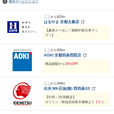
優待サービスとは？
ここから
603
m
はるやま 京都太秦店
【夏得クーポン！期間中割引率アッ
プ！】
はるやま公式オンラインストア・・・ク
ーポンご利用で
20％OFF
◾️はるやま公式オンラインストアは
コチラ
ここから
896
m
AOKI 京都四条西院店
P.S.FA公式オンラインストア・・・クー
商品総額から
10%OFF
ポンご利用で
20％OFF
◾️P.S.FA公式オンラインストアは
コチラ
フォーエル公式オンラインストア・・・
ここから
948
m
クーポンご利用で
20％OFF
出光 MK石油(株) 西四条SS
◾️フォーエル公式オンラインストアは
コチ
ラ
【9:00～19:00限定】
ガソリン・軽油店頭表示価格より
1リット
期間：〜2026年8月16日(日)
ルあたり3円引き