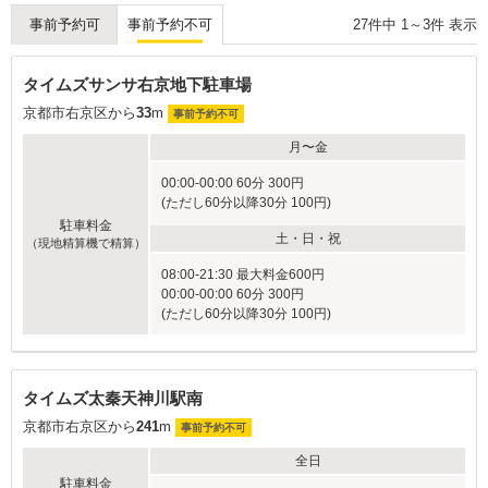
27
件中
1
～
3
件 表示
事前予約可
事前予約不可
タイムズサンサ右京地下駐車場
京都市右京区から
33
m
事前予約不可
月〜金
00:00-00:00 60分 300円
(ただし60分以降30分 100円)
駐車料金
土・日・祝
（現地精算機で精算）
08:00-21:30 最大料金600円
00:00-00:00 60分 300円
(ただし60分以降30分 100円)
タイムズ太秦天神川駅南
京都市右京区から
241
m
事前予約不可
全日
駐車料金