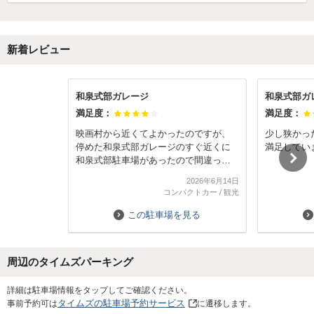
新着レビュー
和泉式部ガレージ
和泉式部ガ
満足度：
満足度：
映画村から近くてよかったのですが、
少し狭かっ
停めた和泉式部ガレージのすぐ近くに
満足してい
和泉式部駐車場があったので間違って
停めそうになりました。利用される方
2026年6月14日
は、ご注意を。
コンパクトカー
/
観光
この駐車場を見る
周辺のタイムズパーキング
Next
詳細は駐車場情報をタップしてご確認ください。
タイムズの駐車場予約サービス
事前予約可は
に遷移します。