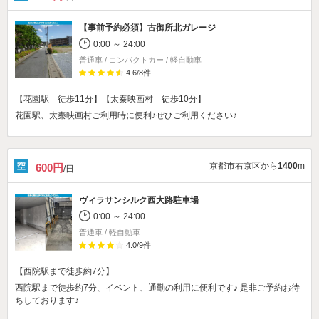
【事前予約必須】
古御所北ガレージ
0:00 ～ 24:00
普通車 / コンパクトカー / 軽自動車
4.6
/
8
件
【花園駅 徒歩11分】【太秦映画村 徒歩10分】
花園駅、太秦映画村ご利用時に便利♪ぜひご利用ください♪
京都市右京区から
1400
m
600円
/日
ヴィラサンシルク西大路駐車場
0:00 ～ 24:00
普通車 / 軽自動車
4.0
/
9
件
【西院駅まで徒歩約7分】
西院駅まで徒歩約7分、イベント、通勤の利用に便利です♪ 是非ご予約お待
ちしております♪