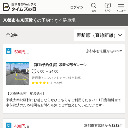
京都市右京区近く
の予約できる駐車場
全
3
件
京都市右京区から
889
m
500円
/日
【事前予約必須】
和泉式部ガレージ
0:00 ～ 24:00
普通車 / コンパクトカー / 軽自動車
4.7
/
20
件
【太秦映画村 徒歩8分】
東映太秦映画村にお越しならぜひこちらをご利用ください！1日定額料金で
事前決済のため時間もお財布も気にせず観光していただけます♪
京都市右京区から
1212
m
400円
/日