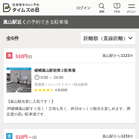
嵐山駅近く
の予約できる駐車場
全
6
件
嵐山駅から
1121
m
510円
/日
嵯峨嵐山駅前第２駐車場
0:00 ～ 24:00
普通車 / コンパクトカー / 軽自動車
4.8
/
26
件
【嵐山観光者に人気です！】
JR嵯峨嵐山駅すぐ近く！立地も良く、終日ゆっくり観光を楽しめます。満
足度の高い駐車場です。
嵐山駅から
1231
m
510円～
/日