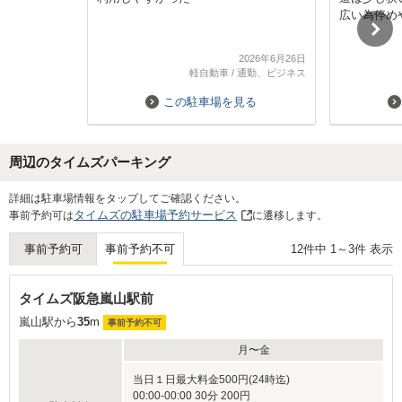
広い為停め
2026年6月26日
軽自動車
/
通勤、ビジネス
この駐車場を見る
周辺のタイムズパーキング
Next
詳細は駐車場情報をタップしてご確認ください。
タイムズの駐車場予約サービス
事前予約可は
に遷移します。
12
件中
1
～
3
件 表示
事前予約可
事前予約不可
タイムズ阪急嵐山駅前
嵐山駅から
35
m
事前予約不可
月〜金
当日１日最大料金500円(24時迄)
00:00-00:00 30分 200円