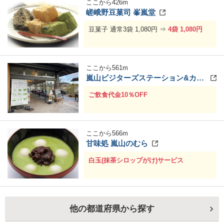
ここから
426
m
嵯峨野豆菓司 峯嵐堂
豆菓子 通常3袋 1,080円 ⇒
4袋 1,080円
ここから
561
m
嵐山ビジターズステーション&カフェ
ご飲食代金10％OFF
ここから
566
m
甘味処 嵐山のむら
白玉(抹茶シロップがけ)サービス
他の都道府県から探す