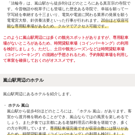
「法輪寺」は、嵐山駅から徒歩8分ほどのところにある真言宗の寺院で
す。今昔物語や枕草子にも登場した歴史ある寺院で、幸福を願って一
字写経を奉納する十三まいり、電気や電波に関わる業界の発展を願う
電電宮大祭、針供養法要といった行事が行われます。
20台ほど収容可
能な専用駐車場があるため、クルマでアクセス可能です。
このように嵐山駅周辺には多くの観光スポットがありますが、専用駐車
場がないところがあるため、時間貸駐車場（コインパーキング）の利用
を検討しましょう。ただし、土日や観光シーズンなどは時間貸駐車場
（コインパーキング）の混雑が予想されるため、予約制駐車場を利用し
て車室を確保しておくのがオススメです。
嵐山駅周辺のホテル
嵐山駅周辺にあるホテルを紹介します。
ホテル 嵐山
嵐山駅から徒歩4分ほどのところには、「ホテル 嵐山」があります。客
室から渡月橋を眺めることができ、嵐山ならではの風景を楽しめるで
しょう。また夕食では京都にある老舗料理店の和食を堪能でき、多く
の方が利用しています。
専用駐車場完備ですが収容台数には限りがあ
るため、時間貸駐車場（コインパーキング）の利用も検討しましょ