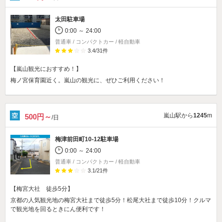
太田駐車場
0:00 ～ 24:00
普通車 / コンパクトカー / 軽自動車
3.4
/
31
件
【嵐山観光におすすめ！】
梅ノ宮保育園近く。嵐山の観光に、ぜひご利用ください！
嵐山駅から
1245
m
500円～
/日
梅津前田町10-12駐車場
0:00 ～ 24:00
普通車 / コンパクトカー / 軽自動車
3.1
/
21
件
【梅宮大社 徒歩5分】
京都の人気観光地の梅宮大社まで徒歩5分！松尾大社まで徒歩10分！クルマ
で観光地を回るときにん便利です！