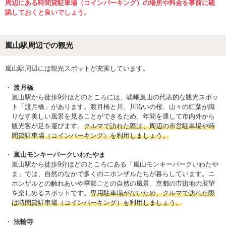
周辺にある時間貸駐車場（コインパーキング）の場所や料金を事前に確
認しておくと良いでしょう。
嵐山駅周辺での観光
嵐山駅周辺には観光スポットが充実しています。
渡月橋
嵐山駅から徒歩9分ほどのところには、嵯峨嵐山の代表的な観光スポッ
ト「渡月橋」があります。渡月橋と川、川沿いの桜、山々の紅葉が織
りなす美しい風景を見ることができるため、年間を通して市内外から
観光客が足を運びます。
クルマで訪れた際は、周辺の市営駐車場や時
間貸駐車場（コインパーキング）を利用しましょう。
嵐山モンキーパークいわたやま
嵐山駅から徒歩9分ほどのところにある「嵐山モンキーパークいわたや
ま」では、自然のなかで多くのニホンザルたちが暮らしています。ニ
ホンザルとの触れあいや季節ごとの自然の風景、京都の市街地の展望
を楽しめるスポットです。
専用駐車場がないため、クルマで訪れた際
は時間貸駐車場（コインパーキング）を利用しましょう。
法輪寺