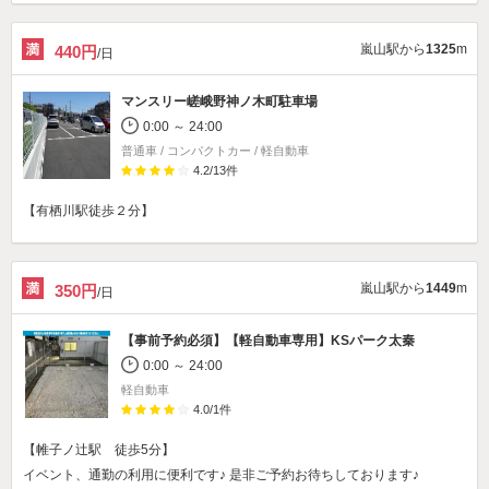
嵐山駅から
1325
m
440円
/日
マンスリー嵯峨野神ノ木町駐車場
0:00 ～ 24:00
普通車 / コンパクトカー / 軽自動車
4.2
/
13
件
【有栖川駅徒歩２分】
嵐山駅から
1449
m
350円
/日
【事前予約必須】
【軽自動車専用】KSパーク太秦
0:00 ～ 24:00
軽自動車
4.0
/
1
件
【帷子ノ辻駅 徒歩5分】
イベント、通勤の利用に便利です♪ 是非ご予約お待ちしております♪