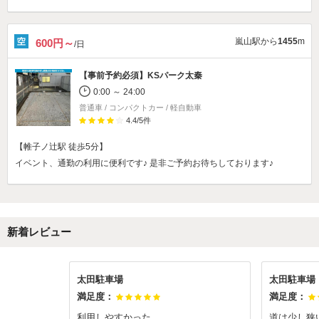
嵐山駅から
1455
m
600円～
/日
【事前予約必須】
KSパーク太秦
0:00 ～ 24:00
普通車 / コンパクトカー / 軽自動車
4.4
/
5
件
【帷子ノ辻駅 徒歩5分】
イベント、通勤の利用に便利です♪ 是非ご予約お待ちしております♪
新着レビュー
太田駐車場
太田駐車場
満足度：
満足度：
利用しやすかった
道は少し狭