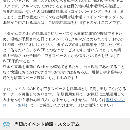
実しているため、地元の方のみならず観光客も訪れ、賑わいを見せるエ
リアです。クルマでおでかけするときは目的地の駐車場情報を確認し、
専用駐車場がないときは時間貸駐車場（コインパーキング）を利用しま
しょう。土日や観光シーズンなど時間貸駐車場（コインパーキング）の
混雑が予想される場合は、予約制駐車場を利用するのがオススメです。
「タイムズのB」の駐車場予約サービスなら事前に車室が確保できるた
め、混雑が予想される日でもスムーズにクルマがとめられます。おでか
けの際、ぜひご利用ください。 タイムズのBは駐車場を「貸したい方」
と「借りたい方」をWEBでつなぐサービスです。使い方はとっても簡
単！登録された全国の「空きスペース」から借りたい場所を見つけて
WEB予約するだけ！
料金や立地を事前にWEBから確認できるため、当日現地であわてること
なく快適におでかけできます♪おでかけはもちろん、引越しや来客時の一
時的な駐車スペース確保にもおすすめです！
また、タイムズのBでは空きスペースを駐車場として貸し出してくださる
オーナーを募集しております。 初期費用無料で、お気軽に土地活用して
みませんか？思わぬ副収入になるかもしれません。 詳しくは
資料ダウン
ロード（無料）
で、 ご確認いただけます。ぜひご相談ください！
周辺のイベント施設・スタジアム