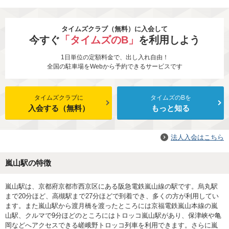
タイムズクラブ（無料）に入会して
今すぐ
「タイムズのB」
を利用しよう
1日単位の定額料金で、出し入れ自由！
全国の駐車場をWebから予約できるサービスです
タイムズクラブに
タイムズのBを
入会する（無料）
もっと知る
法人入会はこちら
嵐山駅の特徴
嵐山駅は、京都府京都市西京区にある阪急電鉄嵐山線の駅です。烏丸駅
まで20分ほど、高槻駅まで27分ほどで到着でき、多くの方が利用してい
ます。また嵐山駅から渡月橋を渡ったところには京福電鉄嵐山本線の嵐
山駅、クルマで9分ほどのところにはトロッコ嵐山駅があり、保津峡や亀
岡などへアクセスできる嵯峨野トロッコ列車を利用できます。さらに嵐