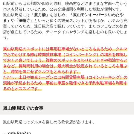
山駅前からは京都駅や四条河原町、映画村などさまざまな方面へ向かう
バスも発着しているため、公共交通機関を利用した移動が便利です。
嵐山駅周辺には
「渡月橋」
をはじめ、
「嵐山モンキーパークいわたや
ま」
や
「法輪寺」
といった多くの観光スポットがあるほか、ホテルも充
実しているため、連日観光客で賑わっています。またカフェなどの飲食
店が点在しているため、ティータイムやランチを楽しむのも良いでしょ
う。
嵐山駅周辺のスポットには専用駐車場がないところもあるため、クルマ
でおでかけする際は時間貸駐車場（コインパーキング）の場所を確認し
ておくと良いでしょう。複数のスポットをまわりたいときや宿泊すると
きなど、長時間利用の場合は、最大料金が設定されているところを選ぶ
と、時間を気にせずクルマをとめられます。
ただし、土日や観光シーズンには時間貸駐車場（コインパーキング）の
混雑が予想されるため、事前に車室を確保できる予約制駐車場を利用す
るのもオススメです。
嵐山駅周辺での食事
嵐山駅周辺にはグルメを楽しめる飲食店があります。
cafe RanZan