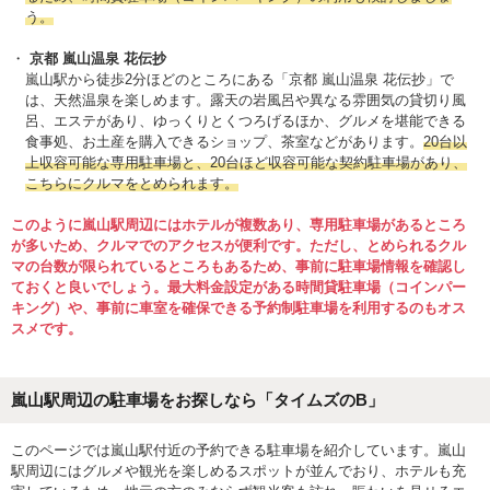
う。
京都 嵐山温泉 花伝抄
嵐山駅から徒歩2分ほどのところにある「京都 嵐山温泉 花伝抄」で
は、天然温泉を楽しめます。露天の岩風呂や異なる雰囲気の貸切り風
呂、エステがあり、ゆっくりとくつろげるほか、グルメを堪能できる
食事処、お土産を購入できるショップ、茶室などがあります。
20台以
上収容可能な専用駐車場と、20台ほど収容可能な契約駐車場があり、
こちらにクルマをとめられます。
このように嵐山駅周辺にはホテルが複数あり、専用駐車場があるところ
が多いため、クルマでのアクセスが便利です。ただし、とめられるクル
マの台数が限られているところもあるため、事前に駐車場情報を確認し
ておくと良いでしょう。最大料金設定がある時間貸駐車場（コインパー
キング）や、事前に車室を確保できる予約制駐車場を利用するのもオス
スメです。
嵐山駅周辺の駐車場をお探しなら「タイムズのB」
このページでは嵐山駅付近の予約できる駐車場を紹介しています。嵐山
駅周辺にはグルメや観光を楽しめるスポットが並んでおり、ホテルも充