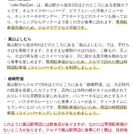
「cafe RanZan」は、嵐山駅から徒歩1分ほどのところにある老舗カフ
ェです。オムライスやハンバーグ、ピラフといった洋食メニューか
ら、ホットケーキやサンデー、アラモードなどのスイーツも揃ってお
り、モーニングからディナーまで多くの方が食事に訪れます。
専用駐
車場完備のため、クルマでアクセス可能です。
嵐山よしむら
嵐山駅から徒歩9分ほどのところにある「嵐山よしむら」では、手打ち
そばを堪能できます。さまざまな種類のそばのほか、ご飯もの、天ぷ
ら、そばの実を使ったスイーツがあり、川に架かる渡月橋を眺めなが
ら食事を楽しめます。
専用駐車場がないため、クルマで訪れた際は時
間貸駐車場（コインパーキング）を利用しましょう。
嵯峨野湯
嵐山駅からクルマで6分ほどのところにある「嵯峨野湯」は、大正時代
の銭湯を改築したカフェです。店内には当時の鏡やタイルが残されて
おりレトロな雰囲気を楽しめるほか、パンケーキをはじめとするスイ
ーツ、パスタやカレーといった食事メニューがあり、ティータイムに
もランチにもぴったりです。
専用駐車場がないため、周辺の時間貸駐
車場（コインパーキング）にクルマをとめましょう。
このように嵐山駅周辺には飲食店がありますが、なかには専用駐車場が
ないところがあります。クルマで嵐山駅周辺に食事に行く際は、目的地