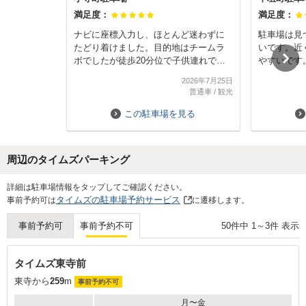
満足度：
満足度：
ナビに座標入力し、ほとんど迷わずに
駐車場は見
たどり着けました。目的地はチームラ
いです。近
ボでしたが徒歩20分位で子供連れでも
やすいです
無理なく行く事ができました。駐車場
2026年7月25日
はSUVでも停めやすかったです。
普通車
/
観光
また機会があれば利用させて頂きたい
と思います。
この駐車場を見る
周辺のタイムズパーキング
Next
詳細は駐車場情報をタップしてご確認ください。
タイムズの駐車場予約サービス
事前予約可は
に遷移します。
50
件中
1
～
3
件 表示
事前予約可
事前予約不可
タイムズ東寺前
東寺から
259
m
事前予約不可
月〜金