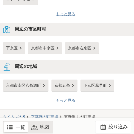
もっと見る
周辺の市区町村
下京区
京都市中京区
京都市右京区
周辺の地域
京都市南区八条源町
京都五条
下京区風早町
もっと見る
タイムズのB
京都府
の駐車場
東寺
近くの駐車場
絞り込み
地図
一覧
©TIMES24 CO., LTD. All Rights Reserved.