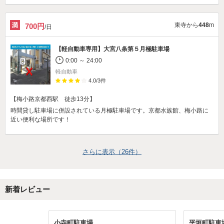
東寺から
448
m
700円
/日
【軽自動車専用】
大宮八条第５月極駐車場
0:00 ～ 24:00
軽自動車
4.0
/
3
件
【梅小路京都西駅 徒歩13分】
時間貸し駐車場に併設されている月極駐車場です。京都水族館、梅小路に
近い便利な場所です！
さらに表示（
26
件）
新着レビュー
小寺町駐車場
平垣町駐車