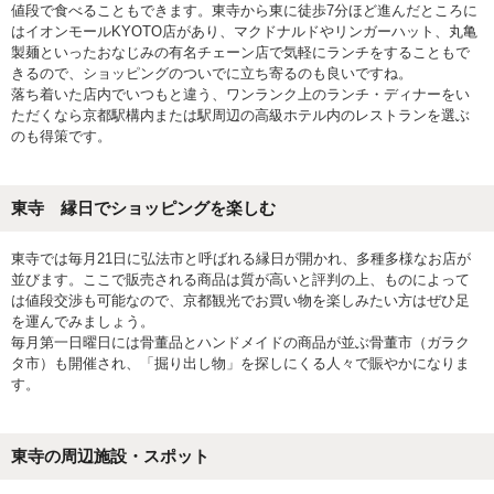
値段で食べることもできます。東寺から東に徒歩7分ほど進んだところに
はイオンモールKYOTO店があり、マクドナルドやリンガーハット、丸亀
製麺といったおなじみの有名チェーン店で気軽にランチをすることもで
きるので、ショッピングのついでに立ち寄るのも良いですね。
落ち着いた店内でいつもと違う、ワンランク上のランチ・ディナーをい
ただくなら京都駅構内または駅周辺の高級ホテル内のレストランを選ぶ
のも得策です。
東寺 縁日でショッピングを楽しむ
東寺では毎月21日に弘法市と呼ばれる縁日が開かれ、多種多様なお店が
並びます。ここで販売される商品は質が高いと評判の上、ものによって
は値段交渉も可能なので、京都観光でお買い物を楽しみたい方はぜひ足
を運んでみましょう。
毎月第一日曜日には骨董品とハンドメイドの商品が並ぶ骨董市（ガラク
タ市）も開催され、「掘り出し物」を探しにくる人々で賑やかになりま
す。
東寺の周辺施設・スポット