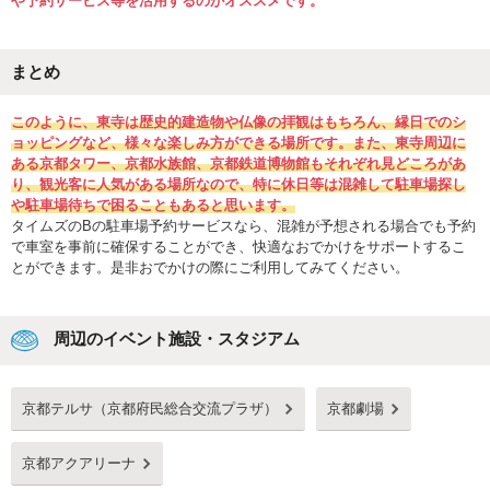
や予約サービス等を活用するのがオススメです。
まとめ
このように、東寺は歴史的建造物や仏像の拝観はもちろん、縁日でのシ
ョッピングなど、様々な楽しみ方ができる場所です。また、東寺周辺に
ある京都タワー、京都水族館、京都鉄道博物館もそれぞれ見どころがあ
り、観光客に人気がある場所なので、特に休日等は混雑して駐車場探し
や駐車場待ちで困ることもあると思います。
タイムズのBの駐車場予約サービスなら、混雑が予想される場合でも予約
で車室を事前に確保することができ、快適なおでかけをサポートするこ
とができます。是非おでかけの際にご利用してみてください。
周辺のイベント施設・スタジアム
京都テルサ（京都府民総合交流プラザ）
京都劇場
京都アクアリーナ