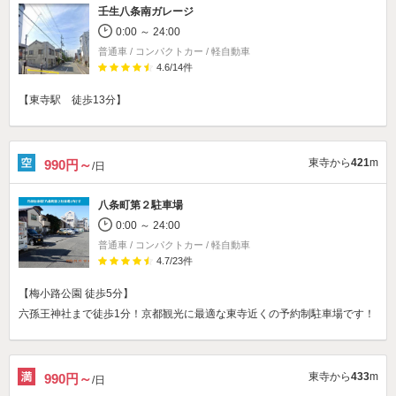
壬生八条南ガレージ
0:00 ～ 24:00
普通車 / コンパクトカー / 軽自動車
4.6
/
14
件
【東寺駅 徒歩13分】
東寺から
421
m
990円～
/日
八条町第２駐車場
0:00 ～ 24:00
普通車 / コンパクトカー / 軽自動車
4.7
/
23
件
【梅小路公園 徒歩5分】
六孫王神社まで徒歩1分！京都観光に最適な東寺近くの予約制駐車場です！
東寺から
433
m
990円～
/日