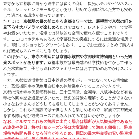
東寺から京都駅に向かう途中には多くの商店、観光ホテルやビジネスホ
テル、ショッピングモールなどがあり、初めて京都に訪れた方でも安心
して過ごせる環境が整っています。
たとえば、
京都駅の目の前にある京都タワーでは、展望室で京都の町を
見下ろす大パノラマが楽しめる
だけではなく、レストランやバーで食事
やお酒をいただき、浴場では開放的な空間で疲れを癒すこともできま
す。ここにはホテルもあるので京都観光の拠点にするには最適な場所で
す。1階にはショッピングソーンもあり、ここでお土産をまとめて購入す
れば観光もスムーズになるでしょう。
このほかにも、
東寺の周辺には京都水族館や京都鉄道博物館といった観
光スポットがあります。
京都水族館は最先端の科学技術を生かして作ら
れた水族館で、子ども連れのファミリーにはおすすめのおでかけスポッ
トです。
一方、京都鉄道博物館は日本鉄道の歴史がテーマになっている博物館
で、蒸気機関車や保線用自転車の体験乗車をすることができます。
京都は清水寺や伏見稲荷神社、三十三間堂、金閣寺、八坂神社など有名
寺社仏閣や歴史遺産が多いため、歴史的背景を理解することができない
小さなお子さんはどうしても退屈してしまうことが少なくありません。
しかし、これらの施設では子供も大人も楽しめるので、家族で京都観光
をする際はぜひ観光コースに組み入れてみてはいかがでしょうか。
なお、クルマでこれらの施設に出向く場合は場所が人気観光地であるた
め連休や休日、桜や紅葉シーズン等は大変混雑して満車も頻発し、駐車
場待ち時間も長くなる傾向があるため、周辺の最大料金等の安い駐車場