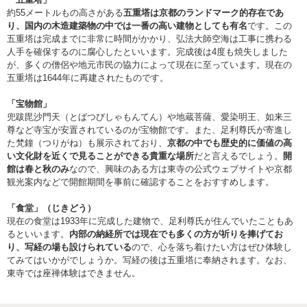
約55メートルもの高さがある
五重塔は京都のランドマーク的存在であ
り、国内の木造建築物の中では一番の高い建物としても有名
です。この
五重塔は完成までに非常に時間がかかり、弘法大師空海は工事に携わる
人手を確保するのに腐心したといいます。完成後は4度も焼失しました
が、多くの僧侶や地元市民の協力によって現在に至っています。現在の
五重塔は1644年に再建されたものです。
「宝物館」
兜跋毘沙門天（とばつびしゃもんてん）や地蔵菩薩、愛染明王、如来三
尊など寺宝が安置されているのが宝物館です。また、足利尊氏が寄進し
た梵鐘（つりがね）も展示されており、
京都の中でも歴史的に価値の高
い文化財を近くで見ることができる貴重な場所
だと言えるでしょう。
開
館は春と秋のみ
なので、興味のある方は東寺の公式ウェブサイトや京都
観光案内などで開館期間を事前に確認することをおすすめします。
「食堂」（じきどう）
現在の食堂は1933年に完成した建物で、足利尊氏が住んでいたこともあ
るといいます。
内部の納経所では現在でも多くの方が祈りを捧げてお
り、写経の場も設けられている
ので、心を落ち着けたい方はぜひ体験し
てみてはいかがでしょうか。写経の後は五重塔に奉納されます。なお、
東寺では座禅体験はできません。