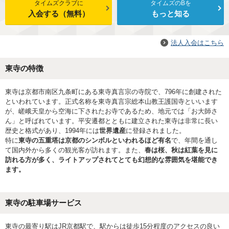
タイムズクラブに
タイムズのBを
入会する（無料）
もっと知る
法人入会はこちら
東寺の特徴
東寺は京都市南区九条町にある東寺真言宗の寺院で、796年に創建された
といわれています。正式名称を東寺真言宗総本山教王護国寺といいます
が、嵯峨天皇から空海に下されたお寺であるため、地元では「お大師さ
ん」と呼ばれています。平安遷都とともに建立された東寺は非常に長い
歴史と格式があり、1994年には
世界遺産
に登録されました。
特に
東寺の五重塔は京都のシンボルといわれるほど有名
で、年間を通し
て国内外から多くの観光客が訪れます。また、
春は桜、秋は紅葉を見に
訪れる方が多く、ライトアップされてとても幻想的な雰囲気を堪能でき
ます。
東寺の駐車場サービス
東寺の最寄り駅はJR京都駅で、駅からは徒歩15分程度のアクセスの良い