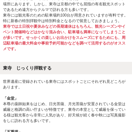
場所にあります。しかし、東寺は京都の中でも屈指の有名観光スポット
であるため遠方からクルマで訪れる方も多いです。
東寺には観光客のための駐車場約100台が用意されていますが有料です。
特に新春の特別拝観中は特別料金となるので留意しておきましょう。
東寺では土日祝や夏休みなどの長期連休はもちろん、観光シーズンやイ
ベント開催時などはかなり混み合い、駐車場も満車になってしまうこと
が多いです。せっかくの楽しいお出かけをスムーズにするためにも、周
辺駐車場の最大料金や事前予約可能かなどを調べて活用するのがオスス
メです。
東寺 じっくり拝観する
世界遺産に登録されている東寺にはスポットごとにそれぞれ見どころが
あります。
「金堂」
本尊の薬師如来をはじめ、日光菩薩、月光菩薩が安置されている金堂は
威厳と格調の高い佇まいが特徴です。東寺の本堂として威厳を保ってい
る様は観光客から非常に人気があり、好天候が続く春や秋には写真撮影
をしに訪れる方も多いです。
「五重塔」