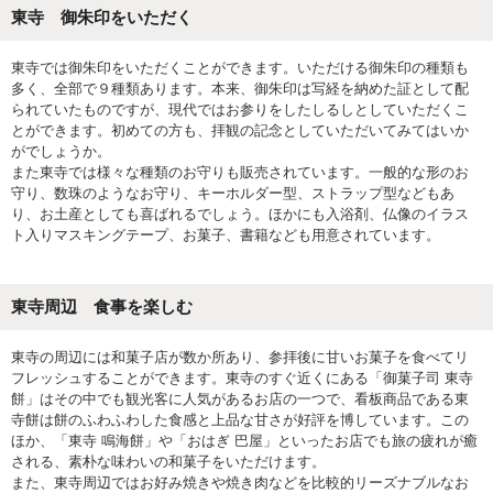
東寺 御朱印をいただく
東寺では御朱印をいただくことができます。いただける御朱印の種類も
多く、全部で９種類あります。本来、御朱印は写経を納めた証として配
られていたものですが、現代ではお参りをしたしるしとしていただくこ
とができます。初めての方も、拝観の記念としていただいてみてはいか
がでしょうか。
また東寺では様々な種類のお守りも販売されています。一般的な形のお
守り、数珠のようなお守り、キーホルダー型、ストラップ型などもあ
り、お土産としても喜ばれるでしょう。ほかにも入浴剤、仏像のイラス
ト入りマスキングテープ、お菓子、書籍なども用意されています。
東寺周辺 食事を楽しむ
東寺の周辺には和菓子店が数か所あり、参拝後に甘いお菓子を食べてリ
フレッシュすることができます。東寺のすぐ近くにある「御菓子司 東寺
餅」はその中でも観光客に人気があるお店の一つで、看板商品である東
寺餅は餅のふわふわした食感と上品な甘さが好評を博しています。この
ほか、「東寺 鳴海餅」や「おはぎ 巴屋」といったお店でも旅の疲れが癒
される、素朴な味わいの和菓子をいただけます。
また、東寺周辺ではお好み焼きや焼き肉などを比較的リーズナブルなお