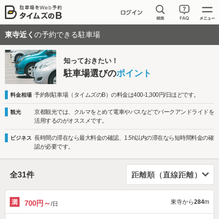
東寺近く
の予約できる駐車場
知っておきたい！
駐車場選びの
ポイント
予約制駐車場（タイムズのB）の料金は400-1,300円/日ほどです。
料金相場
京都観光では、クルマをとめて電車やバスなどでパークアンドライドを
観光
活用するのがオススメです。
長時間の滞在なら最大料金の確認、1.5h以内の滞在なら短時間料金の確
ビジネス
認が必要です。
全
31
件
東寺から
284
m
700円～
/日