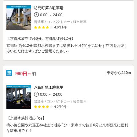
坊門町第３駐車場
0:00 ～ 24:00
普通車 / コンパクトカー / 軽自動車
4.0
/
11
件
【京都水族館徒歩6分、京都駅徒歩12分】
京都駅徒歩12分!京都水族館までは徒歩10分♪時間を気にせず館内をお楽し
みいただけます♪ぜひご活用ください♪
東寺から
440
m
990円～
/日
八条町第１駐車場
0:00 ～ 24:00
普通車 / コンパクトカー / 軽自動車
4.2
/
19
件
【京都水族館 徒歩8分】
梅小路公園や六孫王神社まで徒歩3分！東寺まで徒歩6分と京都観光に便利
な駐車場です！