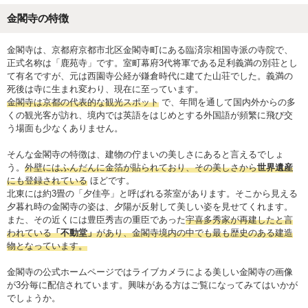
金閣寺の特徴
金閣寺は、京都府京都市北区金閣寺町にある臨済宗相国寺派の寺院で、
正式名称は「鹿苑寺」です。室町幕府3代将軍である足利義満の別荘とし
て有名ですが、元は西園寺公経が鎌倉時代に建てた山荘でした。義満の
死後は寺に生まれ変わり、現在に至っています。
金閣寺は京都の代表的な観光スポット
で、年間を通して国内外からの多
くの観光客が訪れ、境内では英語をはじめとする外国語が頻繁に飛び交
う場面も少なくありません。
そんな金閣寺の特徴は、建物の佇まいの美しさにあると言えるでしょ
う。
外壁にはふんだんに金箔が貼られており、その美しさから
世界遺産
にも登録されている
ほどです。
北東には約3畳の「夕佳亭」と呼ばれる茶室があります。そこから見える
夕暮れ時の金閣寺の姿は、夕陽が反射して美しい姿を見せてくれます。
また、その近くには豊臣秀吉の重臣であった
宇喜多秀家が再建したと言
われている
「不動堂」
があり、金閣寺境内の中でも最も歴史のある建造
物となっています。
金閣寺の公式ホームページではライブカメラによる美しい金閣寺の画像
が3分毎に配信されています。興味がある方はご覧になってみてはいかが
でしょうか。