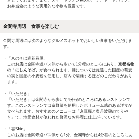
させてくれます。また、スマートフォン用のポーチ、トートバッグ、
お弁当箱のような実用的な小物も豊富です。
金閣寺周辺 食事を楽しむ
金閣寺周辺には次のようなグルメスポットでおいしい食事をいただけま
す。
「京のそば処花巻屋」
このお店は金閣寺道バス停から歩いて1分程のところにあり、
京都名物
の「にしんそば」
が食べられます。麺については厳選した国産の蕎麦
の実と国産の小麦粉を使用し、店内で製麺するほどのこだわりがあり
ます。
「いただき」
「いただき」は金閣寺から歩いて4分程のところにあるレストランで
す。このレストランでは京野菜を使用したボリューム感のある洋食が
食べられます。おすすめのメニューは「京豆腐と奥丹波鶏のてりや
き」で、地元食材が使われた贅沢なお料理に仕上がっています。
「喜Shin」
このお店は金閣寺道バス停から1分、金閣寺からは4分程のところにあ