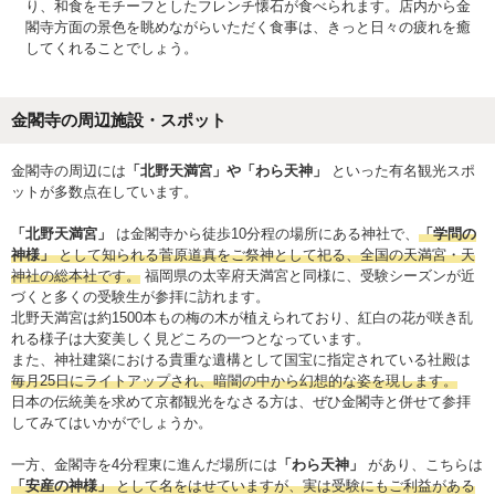
り、和食をモチーフとしたフレンチ懐石が食べられます。店内から金
閣寺方面の景色を眺めながらいただく食事は、きっと日々の疲れを癒
してくれることでしょう。
金閣寺の周辺施設・スポット
金閣寺の周辺には
「北野天満宮」や「わら天神」
といった有名観光スポ
ットが多数点在しています。
「北野天満宮」
は金閣寺から徒歩10分程の場所にある神社で、
「学問の
神様」
として知られる菅原道真をご祭神として祀る、全国の天満宮・天
神社の総本社です。
福岡県の太宰府天満宮と同様に、受験シーズンが近
づくと多くの受験生が参拝に訪れます。
北野天満宮は約1500本もの梅の木が植えられており、紅白の花が咲き乱
れる様子は大変美しく見どころの一つとなっています。
また、神社建築における貴重な遺構として国宝に指定されている社殿は
毎月25日にライトアップされ、暗闇の中から幻想的な姿を現します。
日本の伝統美を求めて京都観光をなさる方は、ぜひ金閣寺と併せて参拝
してみてはいかがでしょうか。
一方、金閣寺を4分程東に進んだ場所には
「わら天神」
があり、こちらは
「安産の神様」
として名をはせていますが、実は受験にもご利益がある