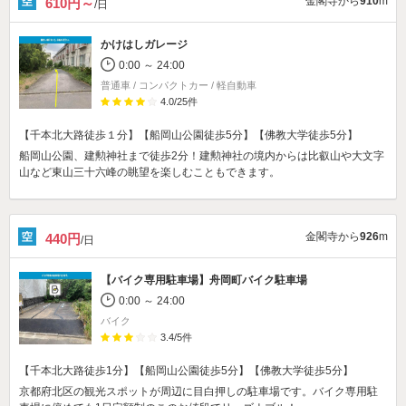
金閣寺から
910
m
610円～
/日
かけはしガレージ
0:00 ～ 24:00
普通車 / コンパクトカー / 軽自動車
4.0
/
25
件
【千本北大路徒歩１分】【船岡山公園徒歩5分】【佛教大学徒歩5分】
船岡山公園、建勲神社まで徒歩2分！建勲神社の境内からは比叡山や大文字
山など東山三十六峰の眺望を楽しむこともできます。
金閣寺から
926
m
440円
/日
【バイク専用駐車場】
舟岡町バイク駐車場
0:00 ～ 24:00
バイク
3.4
/
5
件
【千本北大路徒歩1分】【船岡山公園徒歩5分】【佛教大学徒歩5分】
京都府北区の観光スポットが周辺に目白押しの駐車場です。バイク専用駐