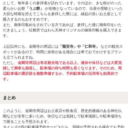
として、毎年多くの参拝者が訪れています。そのほか、きな粉がのった
柔らかいお餅
「うぶ餅」
が名物となっているので、出産や受験といった
大切な時期を控えてこちらを参拝した際には、縁起の良いお土産として
購入するのもおすすめです。
また、御朱印集めをされている方であれば、参拝した後に御朱印をいた
だきましょう。社務所ではわら天神オリジナルの御朱印帳を購入できま
す。
上記以外にも、金閣寺の周辺には
「龍安寺」や「仁和寺」
などの観光ス
ポットがあるので、時間に余裕がある場合には車でおでかけするプラン
も立てられますね。
ただし、
金閣寺周辺は有名観光地である以上、連休や休日などは大変混
雑して満車も頻発し、駐車場の待ち時間も長くなります。そのため、周
辺駐車場の選択肢を複数準備するか、予約駐車場の活用等も効果的で
す。
まとめ
このように、金閣寺周辺はお土産店や飲食店、歴史的価値のある神社仏
閣などが非常に多いため、休日などは混雑して駐車場探しや駐車場待ち
で困ることも予想されます。
タイムズのBの駐車場予約サービスなら、混雑が予想される場合でも予約