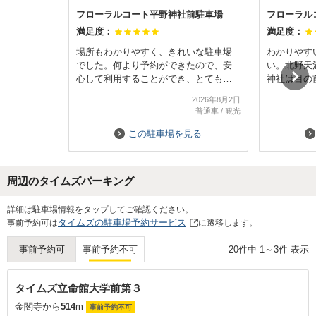
フローラルコート平野神社前駐車場
フローラル
満足度：
満足度：
場所もわかりやすく、きれいな駐車場
わかりやす
でした。何より予約ができたので、安
い。北野天
心して利用することができ、とても良
神社は目の
かったです。
また利用し
2026年8月2日
普通車
/
観光
この駐車場を見る
周辺のタイムズパーキング
Next
詳細は駐車場情報をタップしてご確認ください。
タイムズの駐車場予約サービス
事前予約可は
に遷移します。
20
件中
1
～
3
件 表示
事前予約可
事前予約不可
タイムズ立命館大学前第３
金閣寺から
514
m
事前予約不可