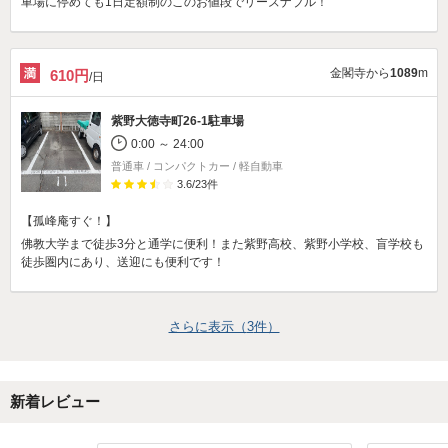
車場に停めても1日定額制のこのお値段でリーズナブル！
金閣寺から
1089
m
610円
/日
紫野大徳寺町26-1駐車場
0:00 ～ 24:00
普通車 / コンパクトカー / 軽自動車
3.6
/
23
件
【孤峰庵すぐ！】
佛教大学まで徒歩3分と通学に便利！また紫野高校、紫野小学校、盲学校も
徒歩圏内にあり、送迎にも便利です！
さらに表示（
3
件）
新着レビュー