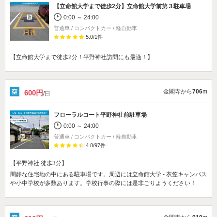
【立命館大学まで徒歩2分】
立命館大学前第３駐車場
0:00 ～ 24:00
普通車 / コンパクトカー / 軽自動車
5.0
/
1
件
【立命館大学まで徒歩2分！平野神社訪問にも最適！】
金閣寺から
706
m
600円
/日
フローラルコート平野神社前駐車場
0:00 ～ 24:00
普通車 / コンパクトカー / 軽自動車
4.8
/
97
件
【平野神社 徒歩3分】
閑静な住宅地の中にある駐車場です。周辺には立命館大学 - 衣笠キャンパス
や小中学校が多数あります。学校行事の際には是非ごりようください！