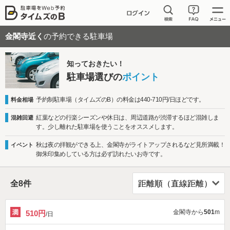
金閣寺近く
の予約できる駐車場
知っておきたい！
駐車場選びの
ポイント
予約制駐車場（タイムズのB）の料金は440-710円/日ほどです。
料金相場
紅葉などの行楽シーズンや休日は、周辺道路が渋滞するほど混雑しま
混雑回避
す。少し離れた駐車場を使うことをオススメします。
秋は夜の拝観ができる上、金閣寺がライトアップされるなど見所満載！
イベント
御朱印集めしている方は必ず訪れたいお寺です。
全
8
件
金閣寺から
501
m
510円
/日