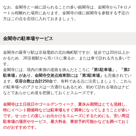
なお、金閣寺と一緒に語られることの多い銀閣寺は、金閣寺から7キロメ
ートル程離れた場所にあります。金閣寺の後に銀閣寺を参観する予定の
方はこの点を念頭に入れておきましょう。
金閣寺の駐車場サービス
金閣寺の最寄り駅は京福電鉄の北白梅町駅ですが、徒歩では20分以上か
かるため、JR京都駅から市バスに乗るか、または車で訪れる方も多いで
す。
金閣寺には、境内の東側の道路を挟んだところに
「第1駐車場」、「第2
駐車場」があり、金閣寺交差点南東部には「第3駐車場」
も完備されてい
ます。
収容台数は合計250台
で、有料である点に注意しましょう。これら
の駐車場へのアクセスは一方通行もあるため、初めて訪れる場合はナビ
などであらかじめ道を把握しておくとスムーズです。
金閣寺は土日祝日やゴールデンウィーク、夏休み期間はとても混雑し、
特にイベント開催時などは駐車場もすぐ満車になってしまうことが多い
です。せっかくの楽しいお出かけをスムーズにするためにも、安い周辺
駐車場の場所やサービス、最大料金、事前予約可能かなどを調べておく
のがおすすめです。