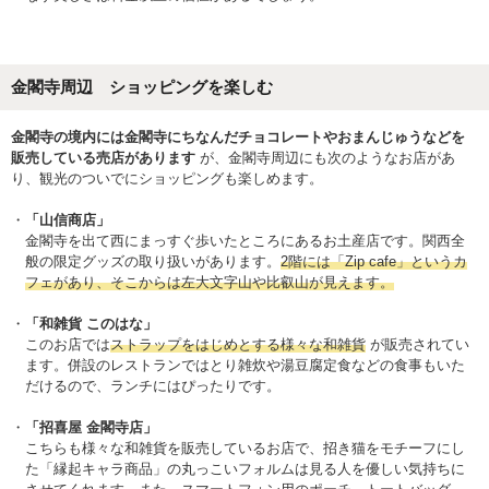
金閣寺周辺 ショッピングを楽しむ
金閣寺の境内には金閣寺にちなんだチョコレートやおまんじゅうなどを
販売している売店があります
が、金閣寺周辺にも次のようなお店があ
り、観光のついでにショッピングも楽しめます。
「山信商店」
金閣寺を出て西にまっすぐ歩いたところにあるお土産店です。関西全
般の限定グッズの取り扱いがあります。
2階には「Zip cafe」というカ
フェがあり、そこからは左大文字山や比叡山が見えます。
「和雑貨 このはな」
このお店では
ストラップをはじめとする様々な和雑貨
が販売されてい
ます。併設のレストランではとり雑炊や湯豆腐定食などの食事もいた
だけるので、ランチにはぴったりです。
「招喜屋 金閣寺店」
こちらも様々な和雑貨を販売しているお店で、招き猫をモチーフにし
た「縁起キャラ商品」の丸っこいフォルムは見る人を優しい気持ちに