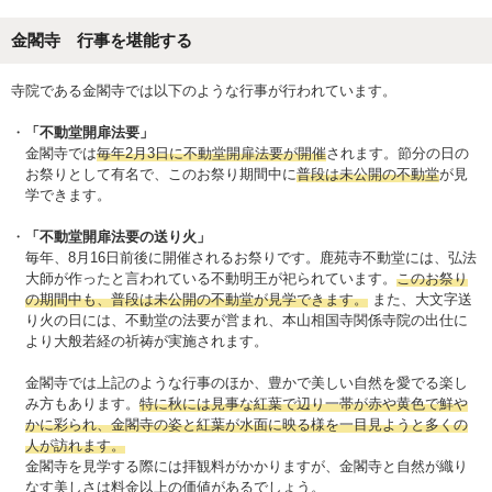
金閣寺 行事を堪能する
寺院である金閣寺では以下のような行事が行われています。
「不動堂開扉法要」
金閣寺では
毎年2月3日に不動堂開扉法要が開催
されます。節分の日の
お祭りとして有名で、このお祭り期間中に
普段は未公開の不動堂
が見
学できます。
「不動堂開扉法要の送り火」
毎年、8月16日前後に開催されるお祭りです。鹿苑寺不動堂には、弘法
大師が作ったと言われている不動明王が祀られています。
このお祭り
の期間中も、普段は未公開の不動堂が見学できます。
また、大文字送
り火の日には、不動堂の法要が営まれ、本山相国寺関係寺院の出仕に
より大般若経の祈祷が実施されます。
金閣寺では上記のような行事のほか、豊かで美しい自然を愛でる楽し
み方もあります。
特に秋には見事な紅葉で辺り一帯が赤や黄色で鮮や
かに彩られ、金閣寺の姿と紅葉が水面に映る様を一目見ようと多くの
人が訪れます。
金閣寺を見学する際には拝観料がかかりますが、金閣寺と自然が織り
なす美しさは料金以上の価値があるでしょう。