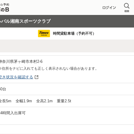
ルバル湘南スポーツクラブ
時間貸駐車場（予約不可）
神奈川県茅ヶ崎市本村2-6
※住所をナビに入れても正しく表示されない場合があります。
空き状況を確認する
50
台
全長
5
m
全幅
1.9
m
全高
2.1
m
重量
2.5
t
24時間入出庫可