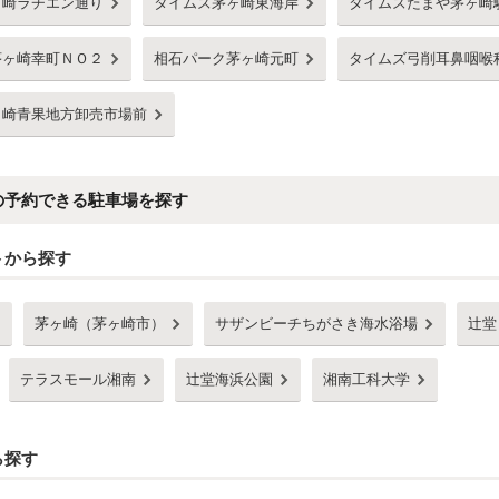
ヶ崎ラチエン通り
タイムズ茅ヶ崎東海岸
タイムズたまや茅ヶ崎
茅ヶ崎幸町ＮＯ２
相石パーク茅ヶ崎元町
タイムズ弓削耳鼻咽喉
ヶ崎青果地方卸売市場前
の予約できる駐車場を探す
トから探す
茅ヶ崎（茅ヶ崎市）
サザンビーチちがさき海水浴場
辻堂
テラスモール湘南
辻堂海浜公園
湘南工科大学
ら探す