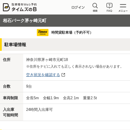
相石パーク茅ヶ崎元町
時間貸駐車場（予約不可）
駐車場情報
住所
神奈川県茅ヶ崎市元町18
※住所をナビに入れても正しく表示されない場合があります。
空き状況を確認する
台数
9
台
車両制限
全長
5
m
全幅
1.9
m
全高
2.1
m
重量
2.5
t
入出庫
24時間入出庫可
可能時間