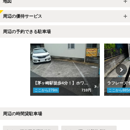
地図
周辺の優待サービス
周辺の予約できる駐車場
【茅ヶ崎駅徒歩4分！】ホワイトハウス駐車場
ラフレーズ
ここから
279
m
710円
ここから
885
周辺の時間貸駐車場
Next