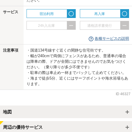
ださい。
サービス
宿泊利用
再入庫
24h入出庫
適格請求書発行
各種サービスの説明
注意事項
・国道134号線すぐ近くの閑静な住宅街です。
・幅が240cmで両側にフェンスがあるため、普通車の場合
は降車の際、ドアが全開にはできませんのでお気をつけく
ださい。（乗り降りが多少不便です）
・駐車の際は車止め一杯までバックして止めてください。
・海まで徒歩5分、近くにはサーフポイントや海水浴場もあ
ります。
ID
46327
地図
周辺の優待サービス