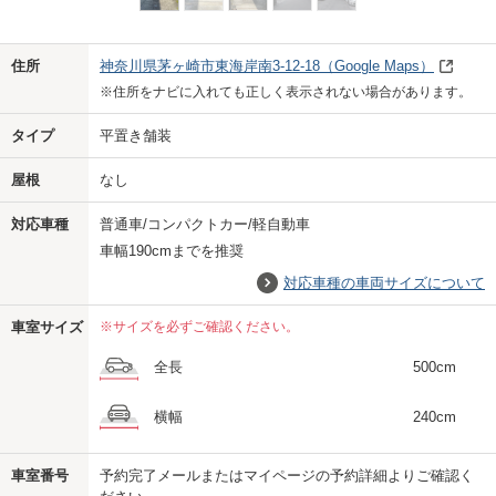
Previo
Next
住所
神奈川県茅ヶ崎市東海岸南3-12-18
（Google Maps）
※住所をナビに入れても正しく表示されない場合があります。
タイプ
平置き舗装
屋根
なし
対応車種
普通車/コンパクトカー/軽自動車
車幅190cmまでを推奨
対応車種の車両サイズについて
車室サイズ
※サイズを必ずご確認ください。
全長
500cm
横幅
240cm
車室番号
予約完了メールまたはマイページの予約詳細よりご確認く
us