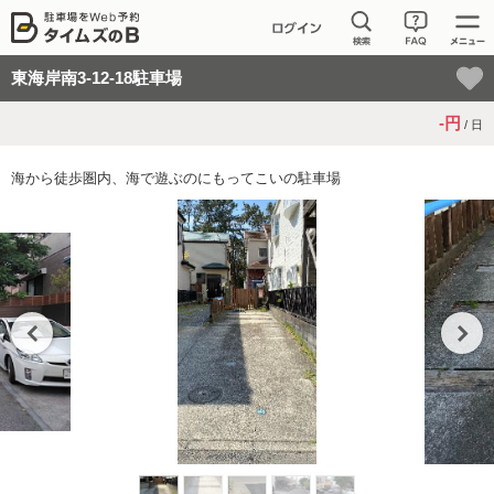
東海岸南3-12-18駐車場
-円
/ 日
海から徒歩圏内、海で遊ぶのにもってこいの駐車場