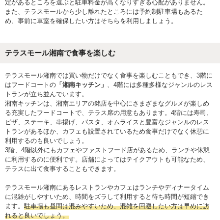
定があるところを選ぶと駐車料金が高くなりすぎる心配がありません。
また、テラスモールから少し離れたところには予約制駐車場もあるた
め、事前に車室を確保したい方はそちらを利用しましょう。
テラスモール湘南で食事を楽しむ
テラスモール湘南では買い物だけでなく食事を楽しむこともでき、3階に
はフードコートの
「湘南キッチン」
、4階には多種多様なジャンルのレス
トランが立ち並んでいます。
湘南キッチンは、湘南エリアの銘店を中心にさまざまなグルメが楽しめ
る充実したフードコートで、テラス席の用意もあります。4階には寿司、
ピザ、ステーキ、串揚げ、パスタ、オムライスと豊富なジャンルのレス
トランがあるほか、カフェも設置されているため食事だけでなく休憩に
利用するのも良いでしょう。
3階、4階以外にもカフェやファストフード店があるため、ランチや休憩
に利用するのに便利です。店舗によってはテイクアウトも可能なため、
テラスに出て食事することもできます。
テラスモール湘南にあるレストランやカフェはランチやディナータイム
に混雑がしやすいため、時間をズラして利用すると待ち時間が短縮でき
ます。
駐車場も昼間は混みやすいため、混雑を回避したい方は早めに訪
れると良いでしょう。