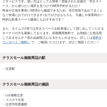
ぐサービスです。使い方はとっても簡単！登録された全国の「空きスペ
ース」から借りたい場所を見つけてWEB予約するだけ！
料金や立地を事前にWEBから確認できるため、当日現地であわてること
なく快適におでかけできます♪おでかけはもちろん、引越しや来客時の一
時的な駐車スペース確保にもおすすめです！
また、タイムズのBでは空きスペースを駐車場として貸し出してくださる
オーナーの方を募集しております。初期費用無料で、お気軽に土地活用
してみませんか？思わぬ副収入になるかもしれません。詳しくは
資料ダ
ウンロード（無料）
で、ご確認いただけます。ぜひご相談ください！
テラスモール湘南
周辺の駅
・
辻堂駅
テラスモール湘南
周辺の施設
・
Luz湘南辻堂
・
ココカラ辻堂
・
辻堂市民図書館