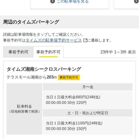
この駐車場を見る
周辺のタイムズパーキング
Next
詳細は駐車場情報をタップしてご確認ください。
タイムズの駐車場予約サービス
事前予約可は
に遷移します。
23
件中
1
～
3
件 表示
事前予約可
事前予約不可
タイムズ湘南シークロスパーキング
テラスモール湘南から
203
m
事前予約不可
月〜金
当日１日最大料金880円(24時迄)
00:00-00:00 30分 220円
駐車料金
（現地精算機で精算）
土・日・祝および特定日
当日１日最大料金1100円(24時迄)
00:00-00:00 30分 150円