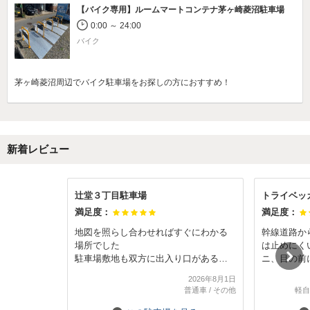
【バイク専用】
ルームマートコンテナ茅ヶ崎菱沼駐車場
0:00 ～ 24:00
バイク
茅ヶ崎菱沼周辺でバイク駐車場をお探しの方におすすめ！
新着レビュー
辻堂３丁目駐車場
トライベッ
満足度：
満足度：
地図を照らし合わせればすぐにわかる
幹線道路か
場所でした
は止めにく
駐車場敷地も双方に出入り口があるた
ニ、目の前
め入りやすかったです
た。
2026年8月1日
大型車でしたが、区画も広く停めやす
駐車スペー
普通車
/
その他
軽自
かったです