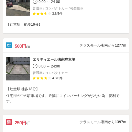
0:00 ～ 24:00
普通車 / コンパクトカー / 軽自動車
3.8
/
5
件
【辻堂駅 徒歩19分】
テラスモール湘南から
1277
m
500円
/日
エリティエール湘南駐車場
0:00 ～ 24:00
普通車 / コンパクトカー
4.3
/
8
件
【辻堂駅 徒歩18分】
住宅街の中の駐車場です。近隣にコインパーキングが少ない為、便利で
す。
テラスモール湘南から
1397
m
250円
/日