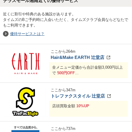
テラスモール湘南近くの優待サービス
近くに割引や特典のある施設があります。
タイムズのBご予約時に入会いただく、タイムズクラブ会員ならどなたで
もご利用できます。
優待サービスとは？
ここから
264
m
Hair&Make EARTH 辻堂店
全メニュー定価から合計金額3,000円以上
で
500円OFF
合計金額6,000円以上で
1,000円OFF
ここから
347
m
トレファクスタイル 辻堂店
店頭買取金額
10%UP
ここから
737
m