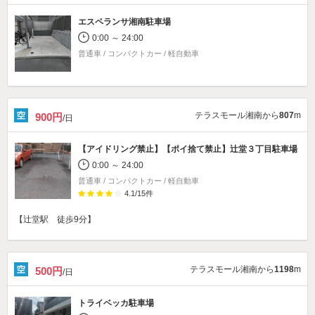
エスペランサ湘南駐車場
0:00 ～ 24:00
普通車 / コンパクトカー / 軽自動車
テラスモール湘南から
807
m
900円
/日
【アイドリング禁止】【ポイ捨て禁止】
辻堂３丁目駐車場
0:00 ～ 24:00
普通車 / コンパクトカー / 軽自動車
4.1
/
15
件
【辻堂駅 徒歩9分】
テラスモール湘南から
1198
m
500円
/日
トライベッカ駐車場