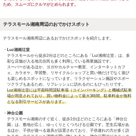
ため、スムーズにクルマがとめられます。
テラスモール湘南周辺のおでかけスポット
テラスモール湘南周辺にあるおでかけスポットを紹介します。
Luz湘南辻堂
テラスモールから徒歩2分ほどのところにある「Luz湘南辻堂」は、多
彩な店舗が入る地元住民も多く利用している商業施設です。
スーパーがあるほか、ヨガやカルチャー教室、インターネットカフ
ェ、カラオケ、学習塾、リサイクルショップと買い物だけでなく遊び
も楽しめるスポットになっています。リラクゼーション施設やスポー
ツクラブもあるため、リフレッシュに訪れるのにもぴったりです。
Luz湘南辻堂には平面時間貸駐車場（コインパーキング）と機械式駐車
場が用意されており、買い物料金によって最大3時間、駐車料金が無料
となる割引サービスがあります。
神台公園
テラスモール湘南のすぐ近く、徒歩1分ほどのところにある「神台公
園」は、敷地が広く、ゆっくりとくつろげる公園です。芝生広場があ
るほか、子供が遊べる遊具が設置されており、子供連れの方が多く訪