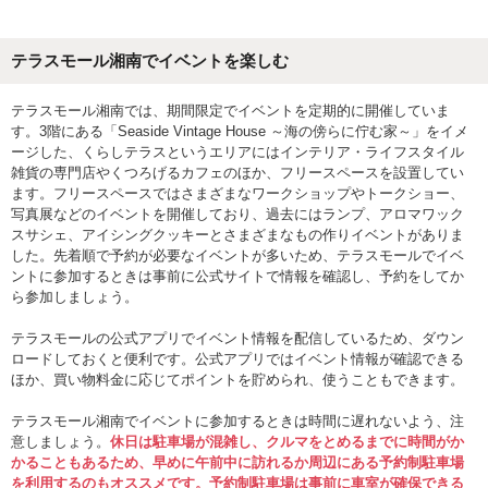
テラスモール湘南でイベントを楽しむ
テラスモール湘南では、期間限定でイベントを定期的に開催していま
す。3階にある「Seaside Vintage House ～海の傍らに佇む家～」をイメ
ージした、くらしテラスというエリアにはインテリア・ライフスタイル
雑貨の専門店やくつろげるカフェのほか、フリースペースを設置してい
ます。フリースペースではさまざまなワークショップやトークショー、
写真展などのイベントを開催しており、過去にはランプ、アロマワック
スサシェ、アイシングクッキーとさまざまなもの作りイベントがありま
した。先着順で予約が必要なイベントが多いため、テラスモールでイベ
ントに参加するときは事前に公式サイトで情報を確認し、予約をしてか
ら参加しましょう。
テラスモールの公式アプリでイベント情報を配信しているため、ダウン
ロードしておくと便利です。公式アプリではイベント情報が確認できる
ほか、買い物料金に応じてポイントを貯められ、使うこともできます。
テラスモール湘南でイベントに参加するときは時間に遅れないよう、注
意しましょう。
休日は駐車場が混雑し、クルマをとめるまでに時間がか
かることもあるため、早めに午前中に訪れるか周辺にある予約制駐車場
を利用するのもオススメです。予約制駐車場は事前に車室が確保できる