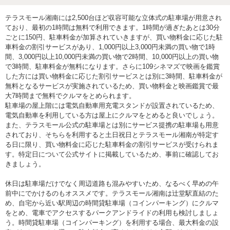
テラスモール湘南には2,500台ほど収容可能な立体式の駐車場が用意され
ており、最初の1時間は無料で利用できます。1時間が過ぎたあとは30分
ごとに150円、駐車料金が加算されていきますが、買い物料金に応じた駐
車料金の割引サービスがあり、1,000円以上3,000円未満の買い物で1時
間、3,000円以上10,000円未満の買い物で2時間、10,000円以上の買い物
で3時間、駐車料金が無料になります。さらに109シネマズで映画を鑑賞
した方には買い物料金に応じた割引サービスとは別に3時間、駐車料金が
無料となるサービスが実施されているため、買い物料金と映画鑑賞で最
大7時間まで無料でクルマをとめられます。
駐車場の屋上階には電気自動車用充電スタンドが設置されているため、
電気自動車を利用している方は屋上にクルマをとめると良いでしょう。
また、テラスモール公式の駐車場とは別にサービス提携の駐車場も用意
されており、そちらを利用すると土日祝日とテラスモール湘南が特定す
る日に限り、買い物料金に応じた駐車料金の割引サービスが受けられま
す。特定日について公式サイトに掲載しているため、事前に確認してお
きましょう。
休日は駐車場だけでなく周辺道路も混みやすいため、なるべく早めの午
前中にでかけるのもオススメです。テラスモール湘南は辻堂駅直結のた
め、自宅から近い駅周辺の時間貸駐車場（コインパーキング）にクルマ
をとめ、電車でアクセスするパークアンドライドの利用も検討しましょ
う。時間貸駐車場（コインパーキング）を利用する場合、最大料金の設