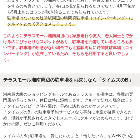
れます。テラスモール湘南で買い物したあと、神台公園でピクニック
をするのも良いでしょう。春には桜が見られるだけでなく、4月下旬か
ら5月上旬にはフジが咲き誇ることでも知られています。
駐車場はないため辻堂駅周辺の時間貸駐車場（コインパーキング）に
クルマをとめてアクセスしましょう。
このようにテラスモール湘南周辺には家族連れや友人、恋人同士とでか
けるのにぴったりなスポットがあり、駐車場を完備しているところも多
いです。駐車場の用意がない場合でも辻堂駅周辺に時間貸駐車場（コイ
ンパーキング）が点在しているため、そちらを利用すると良いでしょ
う。
テラスモール湘南周辺の駐車場をお探しなら「タイムズのB」
湘南最大級のショッピングモールであるテラスモール湘南は、多数の専
門店が揃っており、休日は特に混雑します。クルマで訪れる場合はラン
チタイムなどピーク時を避け、早めに訪れるのがオススメです。
「タイムズのB」の駐車場予約サービスなら事前に車室が確保できるた
め、混雑が予想されるときでもスムーズにクルマがとめられます。おで
かけの際、ぜひご利用ください。
タイムズのBは駐車場を「貸したい方」と「借りたい方」をWEBでつな