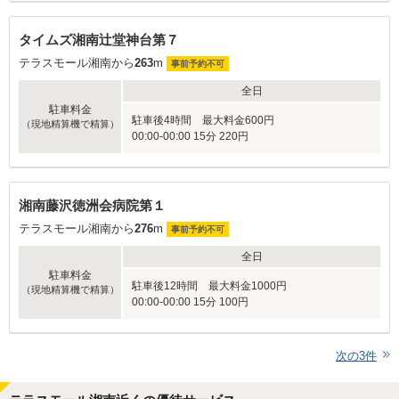
タイムズ湘南辻堂神台第７
テラスモール湘南から
263
m
事前予約不可
全日
駐車料金
駐車後4時間 最大料金600円
（現地精算機で精算）
00:00-00:00 15分 220円
湘南藤沢徳洲会病院第１
テラスモール湘南から
276
m
事前予約不可
全日
駐車料金
駐車後12時間 最大料金1000円
（現地精算機で精算）
00:00-00:00 15分 100円
次の
3
件