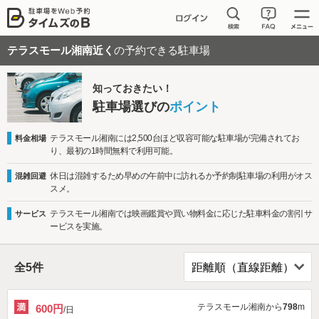
テラスモール湘南近く
の予約できる駐車場
知っておきたい！
駐車場選びの
ポイント
テラスモール湘南には2,500台ほど収容可能な駐車場が完備されてお
料金相場
り、最初の1時間無料で利用可能。
休日は混雑するため早めの午前中に訪れるか予約制駐車場の利用がオス
混雑回避
スメ。
テラスモール湘南では映画鑑賞や買い物料金に応じた駐車料金の割引サ
サービス
ービスを実施。
全
5
件
テラスモール湘南から
798
m
600円
/日