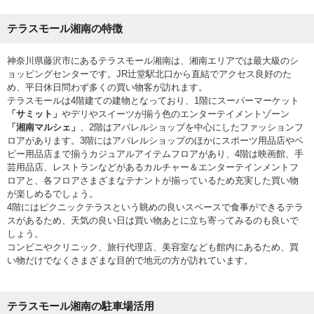
テラスモール湘南の特徴
神奈川県藤沢市にあるテラスモール湘南は、湘南エリアでは最大級のシ
ョッピングセンターです。JR辻堂駅北口から直結でアクセス良好のた
め、平日休日問わず多くの買い物客が訪れます。
テラスモールは4階建ての建物となっており、1階にスーパーマーケット
「サミット」
やデリやスイーツが揃う色のエンターテイメントゾーン
「湘南マルシェ」
、2階はアパレルショップを中心にしたファッションフ
ロアがあります。3階にはアパレルショップのほかにスポーツ用品店やベ
ビー用品店まで揃うカジュアルアイテムフロアがあり、4階は映画館、手
芸用品店、レストランなどがあるカルチャー＆エンターテインメントフ
ロアと、各フロアさまざまなテナントが揃っているため充実した買い物
が楽しめるでしょう。
4階にはピクニックテラスという眺めの良いスペースで食事ができるテラ
スがあるため、天気の良い日は買い物あとに立ち寄ってみるのも良いで
しょう。
コンビニやクリニック、旅行代理店、美容室なども館内にあるため、買
い物だけでなくさまざまな目的で地元の方が訪れています。
テラスモール湘南の駐車場活用