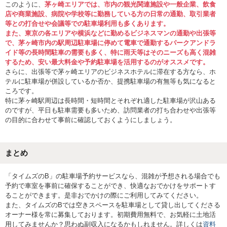
このように、
茅ヶ崎エリアでは、市内の観光関連施設や一般企業、飲食
店や商業施設、病院や学校等に勤務している方の日常の通勤、取引業者
等との打合せや会議等での駐車場利用も多くあります。
また、東京の各エリアや横浜などに勤めるビジネスマンの通勤や出張等
で、茅ヶ崎市内の駅周辺駐車場に停めて電車で通勤するパークアンドラ
イド等の長時間駐車の需要も多く、特に雨天等はそのニーズも高く混雑
するため、安い最大料金や予約駐車場を活用するのがオススメです。
さらに、出張等で茅ヶ崎エリアのビジネスホテルに滞在する方なら、ホ
テルに駐車場が併設しているか否か、提携駐車場の有無等も気になると
ころです。
特に茅ヶ崎駅周辺は長時間・短時間とそれぞれ適した駐車場が沢山ある
のですが、平日も駐車需要も多いため、訪問業者の打ち合わせや出張等
の目的に合わせて事前に確認しておくようにしましょう。
まとめ
「タイムズのB」の駐車場予約サービスなら、混雑が予想される場合でも
予約で車室を事前に確保することができ、快適なおでかけをサポートす
ることができます。是非おでかけの際にご利用してみてください。
また、タイムズのBでは空きスペースを駐車場として貸し出してくださる
オーナー様を常に募集しております。初期費用無料で、お気軽に土地活
用してみませんか？思わぬ副収入になるかもしれません。詳しくは
資料