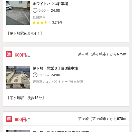
ホワイトハウス駐車場
0:00 ～ 24:00
軽自動車
3.7
/
9
件
【茅ヶ崎駅徒歩4分！】
茅ヶ崎（茅ヶ崎市）から
675
m
600円
/日
茅ヶ崎十間坂３丁目B駐車場
0:00 ～ 24:00
普通車 / コンパクトカー / 軽自動車
【茅ヶ崎駅 徒歩15分】
茅ヶ崎（茅ヶ崎市）から
678
m
600円
/日