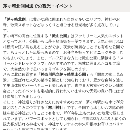
茅ヶ崎北側周辺での観光・イベント
「茅ヶ崎北側」
は豊かな緑に囲まれた自然が多いエリアで、神社やお
寺、散策スポットなどゆっくりと過ごせる観光地が多く点在していま
す。
茅ヶ崎市の高台に位置する
「殿山公園」
はファミリーに人気のスポット
となっており、公園からは茅ヶ崎市街を一望できます。天気が良ければ
相模湾や江ノ島も見ることができ、夜景が綺麗なことでも有名な公園で
す。ちょっとした広場もあるので、お弁当を持ってピクニックを楽しむ
のもよいでしょう。また、ゴルフ好きな方には殿山公園に隣接する「ス
リーハンドレッドクラブ」がおすすめです。松林に囲まれたゴルフ場
で、大自然の中で思いっきりゴルフを楽しめます。
さらに北に位置する
「神奈川県立茅ヶ崎里山公園」
も「関東の富士見百
景」に選ばれた人気の都市公園として知られており、豊かな自然を通し
て里山体験やバーベキューも楽しめます。青空ヨガ教室やウクレレ練習
会といったイベントも定期的に行われていますので天気の良い日にはぜ
ひ参加してみましょう。
そして、神社巡りが好きな方におすすめなのが、茅ヶ崎駅から車で20分
ほどのところに位置する
「寒川神社」
です。全国でも珍しい八方除の神
様を祀る神社ということで有名で、1500年以上ものあいだ地元で親しま
れています。パワースポットとしても知られ、年間200万人に及ぶ多くの
観光客が訪れる神社です。神社オリジナルの御朱印帳やお守りはバリエ
ーションも豊富で人気を博しています。