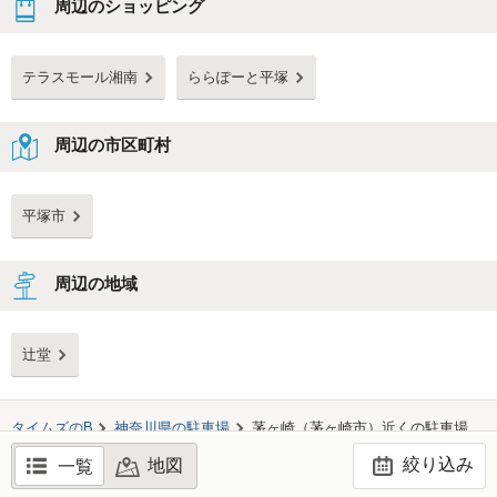
周辺のショッピング
テラスモール湘南
ららぽーと平塚
周辺の市区町村
平塚市
周辺の地域
辻堂
タイムズのB
神奈川県
の駐車場
茅ヶ崎（茅ヶ崎市）
近くの駐車場
絞り込み
地図
一覧
©TIMES24 CO., LTD. All Rights Reserved.