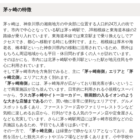
茅ヶ崎の特徴
茅ヶ崎は、神奈川県の湘南地方の中央部に位置する人口約24万人の街で
す。市内で中心となっている駅は茅ヶ崎駅で、JR相模線と東海道本線の2
路線が乗り入れています。東海道本線では東京駅まで乗り換えなしでア
クセスでき、都心へ移動する時にも便利です。また、相模線は厚木や海
老名、橋本駅といった神奈川県内の移動に活用されているため、県外は
もちろん周辺地域からも平日・休日問わず多くの人々が訪れています。
そのほかにも、市内には北茅ヶ崎駅や香川駅といった駅が地元住民を中
心に利用されています。
そして茅ヶ崎市内を方角別でみると、主に
「茅ヶ崎南側」エリアと「茅
ヶ崎北側」
エリアに大きく別れます。
「茅ヶ崎南側」
には、茅ヶ崎海岸が広がっており観光客が多いというこ
とで商業施設が立ち並んでいます。日常的に利用される小規模なスーパ
ーから、
ラスカ茅ヶ崎やイトーヨーカドー、映画館の入るイオンのよう
な大きな店舗まである
ので、買い物に非常に便利なエリアです。グルメ
スポットも多くあり、ファーストフード店やファミリーレストランなど
気軽に楽しめるお店から、行列ができる人気のラーメン店や定食屋さん
なども充実しています。さらに茅ヶ崎駅周辺には茅ヶ崎市役所などの公
共施設もあるため、平日でも人通りは多いです。
その一方で、
「茅ヶ崎北側」
は緑豊かで静かなエリアとなっており、自
然を活かした観光スポットやゴルフ場などが多くあります。小中学校や