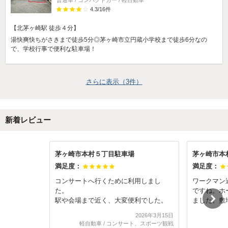
普通車 / コンパクトカー / 軽自動車
4.3
/
16
件
【北茅ヶ崎駅 徒歩４分】
湯快爽快ちがさきまで徒歩5分◎茅ヶ崎市立円蔵小学校まで徒歩6分なの
で、学校行事で便利な駐車場！
さらに表示（
3
件）
新着レビュー
茅ヶ崎市本村５丁目駐車場
茅ヶ崎市本
満足度：
満足度：
コンサートへ行くために利用しまし
ワークマン
た。
ですね。ホ
駅や会場まで近く、大変便利でした。
ました。敷
って安心し
2026年3月15日
た。また機
軽自動車
/
コンサート、スポーツ観戦