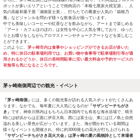
ポットが多いエリアということで焼肉店の「本格七厘炭火焼宝源」、人
気の高級和菓子屋「湘南富士美」、打ちたての蕎麦が人気の「箱根乃
庵」などジャンルを問わず様々な飲食店が揃っています。
中でも美味しいコーヒーや紅茶などを飲みながら、アートまで楽しめる
「アート・カフェほのぼの」は女性を中心に人気を博しており、ゆった
りとお喋りをしながらアロマストーンやチョークアートなどを楽しむこ
とができます。
このように、
茅ヶ崎市内は食事やショッピングができるお店が多いた
め、特に休日の駐車場利用では、お買い物や食事等で駐車場割引等が適
用されるかどうか、休日の長時間駐車に安い最大料金や予約サービスの
有無等も気になるところです。
茅ヶ崎南側周辺での観光・イベント
「茅ヶ崎南側」
には、多くの観光客が訪れる人気スポットがたくさんあ
ります。なかでも、毎年夏に大人気になるのが
「サザンビーチちがさ
き」
です。神奈川県内はもちろん日本国内でも有名な海水浴場で、晴天
時には砂浜からは正面に伊豆大島、西には富士山、東には江ノ島と自然
溢れる美しい景色が広がっています。また、海が開かれている期間は
様々なイベントも開催され、特に約3000発もの花火が打ち上げられる
「サザンビーチちがさき花火大会」は茅ヶ崎の夏の風物詩として来場者