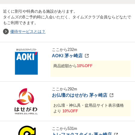
近くに割引や特典のある施設があります。
タイムズのBご予約時に入会いただく、タイムズクラブ会員ならどなたで
もご利用できます。
優待サービスとは？
ここから
232
m
AOKI 茅ヶ崎店
商品総額から
10%OFF
ここから
292
m
お仏壇のはせがわ 茅ヶ崎店
お仏壇・神仏具・盆用品サイト表示価格
より
10%OFF
ここから
531
m
トレファクスタイル 茅ヶ崎店