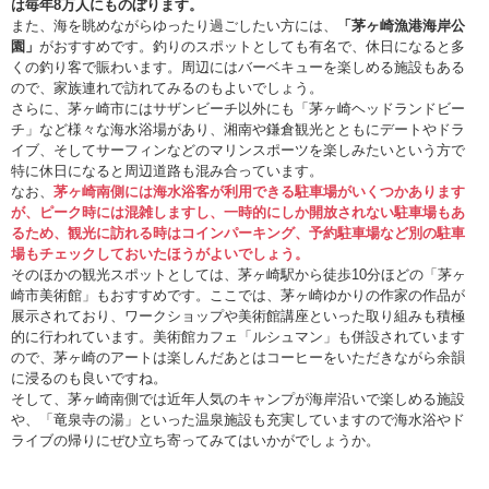
は毎年8万人にものぼります。
また、海を眺めながらゆったり過ごしたい方には、
「茅ヶ崎漁港海岸公
園」
がおすすめです。釣りのスポットとしても有名で、休日になると多
くの釣り客で賑わいます。周辺にはバーベキューを楽しめる施設もある
ので、家族連れで訪れてみるのもよいでしょう。
さらに、茅ヶ崎市にはサザンビーチ以外にも「茅ヶ崎ヘッドランドビー
チ」など様々な海水浴場があり、湘南や鎌倉観光とともにデートやドラ
イブ、そしてサーフィンなどのマリンスポーツを楽しみたいという方で
特に休日になると周辺道路も混み合っています。
なお、
茅ヶ崎南側には海水浴客が利用できる駐車場がいくつかあります
が、ピーク時には混雑しますし、一時的にしか開放されない駐車場もあ
るため、観光に訪れる時はコインパーキング、予約駐車場など別の駐車
場もチェックしておいたほうがよいでしょう。
そのほかの観光スポットとしては、茅ヶ崎駅から徒歩10分ほどの「茅ヶ
崎市美術館」もおすすめです。ここでは、茅ヶ崎ゆかりの作家の作品が
展示されており、ワークショップや美術館講座といった取り組みも積極
的に行われています。美術館カフェ「ルシュマン」も併設されています
ので、茅ヶ崎のアートは楽しんだあとはコーヒーをいただきながら余韻
に浸るのも良いですね。
そして、茅ヶ崎南側では近年人気のキャンプが海岸沿いで楽しめる施設
や、「竜泉寺の湯」といった温泉施設も充実していますので海水浴やド
ライブの帰りにぜひ立ち寄ってみてはいかがでしょうか。