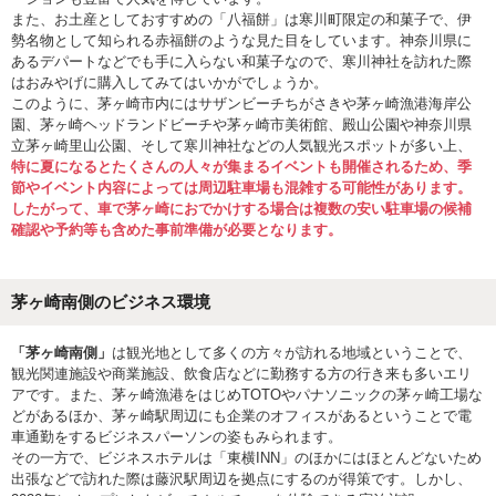
また、お土産としておすすめの「八福餅」は寒川町限定の和菓子で、伊
勢名物として知られる赤福餅のような見た目をしています。神奈川県に
あるデパートなどでも手に入らない和菓子なので、寒川神社を訪れた際
はおみやげに購入してみてはいかがでしょうか。
このように、茅ヶ崎市内にはサザンビーチちがさきや茅ヶ崎漁港海岸公
園、茅ヶ崎ヘッドランドビーチや茅ヶ崎市美術館、殿山公園や神奈川県
立茅ヶ崎里山公園、そして寒川神社などの人気観光スポットが多い上、
特に夏になるとたくさんの人々が集まるイベントも開催されるため、季
節やイベント内容によっては周辺駐車場も混雑する可能性があります。
したがって、車で茅ヶ崎におでかけする場合は複数の安い駐車場の候補
確認や予約等も含めた事前準備が必要となります。
茅ヶ崎南側のビジネス環境
「茅ヶ崎南側」
は観光地として多くの方々が訪れる地域ということで、
観光関連施設や商業施設、飲食店などに勤務する方の行き来も多いエリ
アです。また、茅ヶ崎漁港をはじめTOTOやパナソニックの茅ヶ崎工場な
どがあるほか、茅ヶ崎駅周辺にも企業のオフィスがあるということで電
車通勤をするビジネスパーソンの姿もみられます。
その一方で、ビジネスホテルは「東横INN」のほかにはほとんどないため
出張などで訪れた際は藤沢駅周辺を拠点にするのが得策です。しかし、