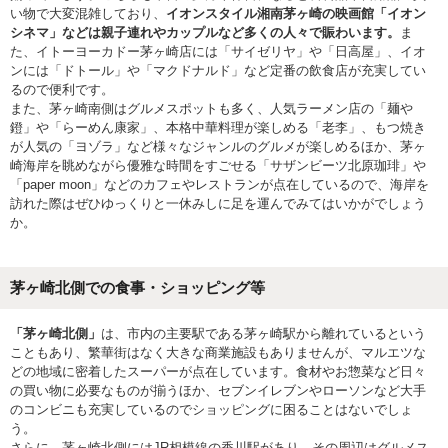
い物で大変混雑しており、
イオンスタイル湘南茅ヶ崎の映画館「イオン
シネマ」などは親子連れやカップルなど多くの人々で賑わいます。
ま
た、イトーヨーカドー茅ヶ崎店には「サイゼリヤ」や「日高屋」、イオ
ンには「ドトール」や「マクドナルド」など定番の飲食店が充実してい
るので便利です。
また、茅ヶ崎南側はグルメスポットも多く、人気ラーメン店の「麺や
鐙」や「らーめん康家」、本格中華料理が楽しめる「老李」、もつ焼き
が人気の「ヨゾラ」など様々なジャンルのグルメが楽しめるほか、茅ヶ
崎海岸を眺めながら優雅な時間をすごせる「サザンビーツ北原珈琲」や
「paper moon」などのカフェやレストランが点在しているので、海岸を
訪れた際はぜひゆっくりと一休みしに足を運んでみてはいかがでしょう
か。
茅ヶ崎北側での食事・ショッピング等
「茅ヶ崎北側」
は、市内の主要駅である茅ヶ崎駅から離れているという
こともあり、繁華街はなく大きな商業施設もありませんが、マルエツな
どの地域に密着したスーパーが点在しています。食材やお惣菜など日々
の買い物に必要なものが揃うほか、セブンイレブンやローソンなど大手
のコンビニも充実しているのでショッピングに困ることはないでしょ
う。
さらに、茅ヶ崎北側にはJR相模線の香川駅があり、その周辺はグルメス