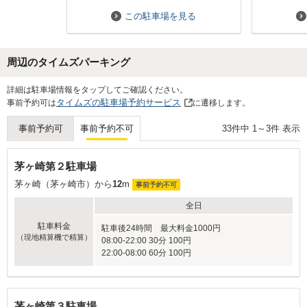
いと思いま
この駐車場を見る
周辺のタイムズパーキング
Next
詳細は駐車場情報をタップしてご確認ください。
タイムズの駐車場予約サービス
事前予約可は
に遷移します。
33
件中
1
～
3
件 表示
事前予約可
事前予約不可
茅ヶ崎第２駐車場
茅ヶ崎（茅ヶ崎市）から
12
m
事前予約不可
全日
駐車料金
駐車後24時間 最大料金1000円
（現地精算機で精算）
08:00-22:00 30分 100円
22:00-08:00 60分 100円
茅ヶ崎第３駐車場