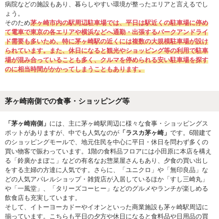
病院などの施設もあり、暮らしやすい環境が整ったエリアと言えるでし
ょう。
そのため
茅ヶ崎市内の駅周辺駐車場では、平日は駅近くの駐車場に停め
て電車で東京の各エリアや横浜などへ通勤・出張するパークアンドライ
ド需要も多いため、特に茅ヶ崎駅の近くには複数の大規模駐車場が設け
られています。また、休日になると観光やショッピング等の利用で駐車
場が混み合っていることも多く、クルマを停められる安い駐車場を探す
のに相当時間がかかってしまうこともあります。
茅ヶ崎南側での食事・ショッピング等
「茅ヶ崎南側」
には、主に茅ヶ崎駅周辺に様々な食事・ショッピングス
ポットがありますが、中でも人気なのが
「ラスカ茅ヶ崎」
です。6階建て
のショッピングモールで、地元住民を中心に平日・休日を問わず多くの
買い物客で賑わっています。1階の食料品フロアには小田原に本店を構え
る「鈴廣かまぼこ」などの有名なお惣菜屋さんもあり、夕食の買い出し
をする主婦の方達に人気です。さらに、「ユニクロ」や「無印良品」な
どの人気アパレルショップ・雑貨店が入居しているほか「すし三崎丸」
や「一風堂」、「タリーズコーヒー」などのグルメやランチが楽しめる
飲食店も充実しています。
そして、イトーヨーカドーやイオンといった商業施設も茅ヶ崎駅周辺に
揃っています。こちらも平日の夕方や休日になると食料品や日用品の買