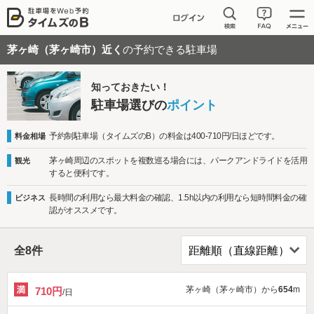
茅ヶ崎（茅ヶ崎市）近く
の予約できる駐車場
知っておきたい！
駐車場選びの
ポイント
予約制駐車場（タイムズのB）の料金は400-710円/日ほどです。
料金相場
茅ヶ崎周辺のスポットを複数巡る場合には、パークアンドライドを活用
観光
すると便利です。
長時間の利用なら最大料金の確認、1.5h以内の利用なら短時間料金の確
ビジネス
認がオススメです。
全
8
件
茅ヶ崎（茅ヶ崎市）から
654
m
710円
/日