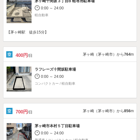
茅ヶ崎十間坂３丁目B 軽専用駐車場
0:00 ～ 24:00
軽自動車
【茅ヶ崎駅 徒歩15分】
茅ヶ崎（茅ヶ崎市）から
764
m
400円
/日
ラフレーズ十間坂駐車場
0:00 ～ 24:00
コンパクトカー / 軽自動車
茅ヶ崎（茅ヶ崎市）から
856
m
700円
/日
茅ヶ崎市本村５丁目駐車場
0:00 ～ 24:00