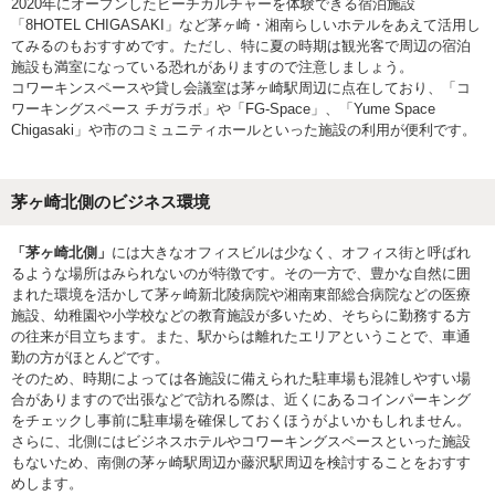
2020年にオープンしたビーチカルチャーを体験できる宿泊施設
「8HOTEL CHIGASAKI」など茅ヶ崎・湘南らしいホテルをあえて活用し
てみるのもおすすめです。ただし、特に夏の時期は観光客で周辺の宿泊
施設も満室になっている恐れがありますので注意しましょう。
コワーキンスペースや貸し会議室は茅ヶ崎駅周辺に点在しており、「コ
ワーキングスペース チガラボ」や「FG-Space」、「Yume Space
Chigasaki」や市のコミュニティホールといった施設の利用が便利です。
茅ヶ崎北側のビジネス環境
「茅ヶ崎北側」
には大きなオフィスビルは少なく、オフィス街と呼ばれ
るような場所はみられないのが特徴です。その一方で、豊かな自然に囲
まれた環境を活かして茅ヶ崎新北陵病院や湘南東部総合病院などの医療
施設、幼稚園や小学校などの教育施設が多いため、そちらに勤務する方
の往来が目立ちます。また、駅からは離れたエリアということで、車通
勤の方がほとんどです。
そのため、時期によっては各施設に備えられた駐車場も混雑しやすい場
合がありますので出張などで訪れる際は、近くにあるコインパーキング
をチェックし事前に駐車場を確保しておくほうがよいかもしれません。
さらに、北側にはビジネスホテルやコワーキングスペースといった施設
もないため、南側の茅ヶ崎駅周辺か藤沢駅周辺を検討することをおすす
めします。