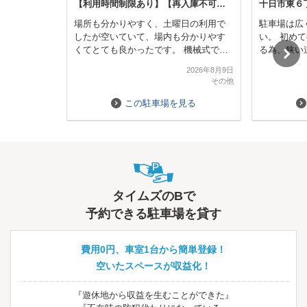
【利用時間制限あり】【再入庫不可】新国立劇場・東京オペラシティビル駐車場
十日市東６
場所も分かりやすく、土曜日の利用で
駐車場は広
したが空いていて、場内も分かりやす
い。 初め
くてとても良かったです。 機械式では
る為、狭い
なく地下の駐車場なので、大型の車で
いかも。。
2026年8月9日
も安心して駐められます。
根方面に行
その他
と待ち合わ
この駐車場を見る
Next
タイムズのBで
予約できる駐車場を貸す
費用0円、車室1台から簡単登録！
空いたスペースが収益化！
『遊休地から収益を生むことができた』