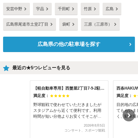
安芸中野
宇品
千田町
竹原
広島
広島県尾道市土堂2丁目
袋町
三原（三原市）
広島県
の他の駐車場を探す
最近の★5つレビューを見る
【軽自動車専用】西蟹屋2丁目7-9-2駐車場
西条HAKU
満足度：
満足度：
野球観戦で使わせていただきましたが
目的地の広
スタジアムから近くて便利です。利用
てもらいま
時間が短い分他よりお安くてそこがと
く、駐車場
ても嬉しかったです。また利用させて
す。
2026年8月5日
いただきたいと思います。ありがとう
コンサート、スポーツ観戦
ございました。