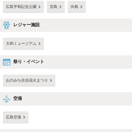
客が集まります。クルマで訪れる際には、駐車場の混雑状況を事前に調
広島平和記念公園
宮島
向島
べることをおすすめします。
広島県には広島空港があります。国内線は、北は札幌、南は那覇まで、
全国各地をつなぐ路線があります。国際線では台湾、中国、タイの三カ
レジャー施設
国へ行く路線があります。駐車場は3,800台とゆとりはありますが、長期
間の利用だと駐車料金も気になるところです。駐車場の事前予約をおす
すめします。
大和ミュージアム
広島県には多くの観光名所があり、観光客からは高い人気を誇っていま
す。また有名スポーツチームもいくつかあり、その他にも多くのイベン
トが開催されているため、試合がある日やイベント開催時には混雑する
祭り・イベント
ことが予想されます。クルマで訪れる際には、目的地周辺の駐車場の混
雑状況を事前に調べることをおすすめします。
おのみち住吉花火まつり
空港
広島空港