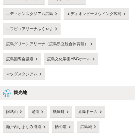
存在することもあるため休日には混雑することが予想されます。
広島県には厳島神社があります。宮島にある、世界遺産に登録された神
エディオンスタジアム広島
エディオンピースウイング広島
社で、海の中に立つ朱色の大鳥居や木造建物が建ち並ぶ姿は見る者を魅
了します。また原爆ドームをはじめ、呉市海事歴史科学館、広島平和記
念資料館や平和記念公園など、戦争の歴史が保存されている施設が多く
エフピコアリーナふくやま
存在します。観光客には人気の名所が多いため、目的地周辺の駐車場の
混雑状況を事前に調べることをおすすめします。
広島県には広島本通商店街や宮島表参道商店街など、いくつかの商店街
広島グリーンアリーナ（広島県立総合体育館）
があります。飲食・雑貨・ファッション・アクセサリーなど様々なお店
が立ち並び、休日には多くの人で賑わいます。またジアウトレット広島
広島国際会議場
広島文化学園HBGホール
では約200店舗が出店しており、非常に人気のアウトレットモールとなっ
ています。いずれも休日には多くの買い物客が訪れるため、混雑するこ
とが予想されます。
マツダスタジアム
広島県では2月に三原神明市が行われ、この西日本有数の縁日では毎年30
万人以上が賑わいます。宮島や江田島市では、広島県の名産であるカキ
の祭りも行われています。また庄原市高野スポーツ広場では西日本最大
観光地
規模のスポーツ雪合戦が行われるなど、多くのイベントが開催されてい
ます。また7,8月には10,000発規模の花火大会も各地で行われており、た
くさんの人で賑わいます。各イベントの開催時には混雑が予想されるた
阿武山
尾道
紙屋町
原爆ドーム
め駐車場の事前予約がおすすめです。
広島県にはマツダスタジアムとも呼ばれる広島市民球場があります。広
島東洋カープの本拠地としても使用されており、プロ野球の試合も行わ
瀬戸内しまなみ海道
鞆の浦
広島城
れます。サッカーではサンフレッチェ広島の本拠地として使用されてい
るエディオンスタジアムもあり、いずれも試合がある日には多くの観戦