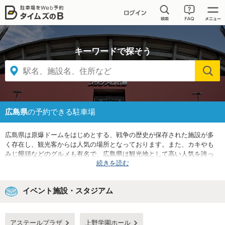
キーワードで探そう
広島県
の予約できる駐車場
広島県は原爆ドームをはじめとする、戦争の歴史が保存された施設が多
く存在し、観光客からは人気の場所となっております。また、カキやも
みじ饅頭などのグルメも有名で、広島県は観光地として高い人気を誇っ
続きを読む
ています。さらに有名スポーツチームもいくつかあり、多くの人が観戦
に訪れます。その他にも多くのイベントが開催されています。休日やイ
ベント開催時には、混雑することが予想されるため、駐車場の事前予約
イベント施設・スタジアム
がおすすめです。
広島県にはJR・私鉄・路面電車が合わせて17の路線が通っています。主
要な駅には広島駅、福山駅、横川駅、呉駅などが挙げられ、その周辺に
は飲食店やショッピングエリアがあります。また観光スポットが近くに
アステールプラザ
上野学園ホール