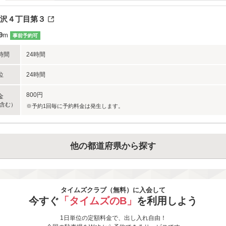
沢４丁目第３
9
m
事前予約可
時間
24時間
位
24時間
800円
金
含む）
※予約1回毎に予約料金は発生します。
他の都道府県から探す
タイムズクラブ（無料）に入会して
今すぐ
「タイムズのB」
を利用しよう
1日単位の定額料金で、出し入れ自由！