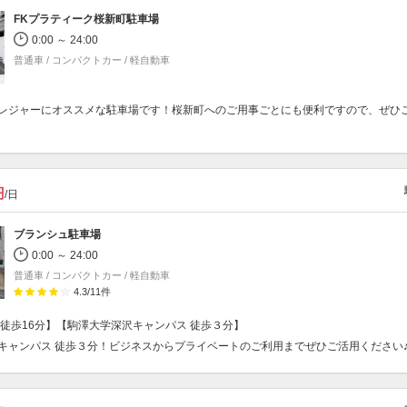
FKプラティーク桜新町駐車場
0:00 ～ 24:00
普通車 / コンパクトカー / 軽自動車
レジャーにオススメな駐車場です！桜新町へのご用事ごとにも便利ですので、ぜひ
円
/日
ブランシュ駐車場
0:00 ～ 24:00
普通車 / コンパクトカー / 軽自動車
4.3
/
11
件
 徒歩16分】【駒澤大学深沢キャンパス 徒歩３分】
キャンパス 徒歩３分！ビジネスからプライベートのご利用までぜひご活用ください