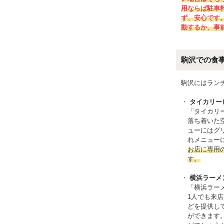
用ならば駐車
ず、安心です
動するか、事
駒沢での食
駒沢にはラン
タイカリー
「タイカリ
落ち着いた
ューにはグ
れメニュー
お店に専用
す。
横浜ラーメ
「横浜ラー
1人でも来
どを提供し
ができます