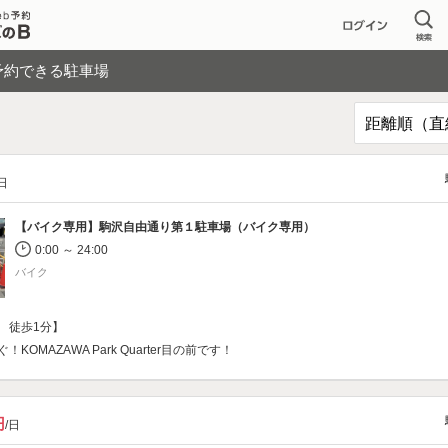
予約できる駐車場
/日
【バイク専用】
駒沢自由通り第１駐車場（バイク専用）
0:00 ～ 24:00
バイク
 徒歩1分】
KOMAZAWA Park Quarter目の前です！
円
/日