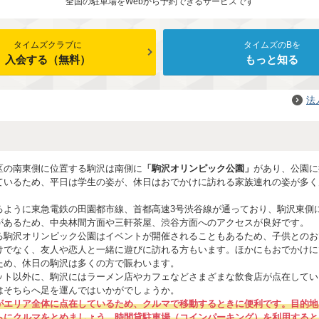
全国の駐車場をWebから予約できるサービスです
タイムズクラブに
タイムズのBを
入会する（無料）
もっと知る
法
区の南東側に位置する駒沢は南側に
「駒沢オリンピック公園」
があり、公園に
ているため、平日は学生の姿が、休日はおでかけに訪れる家族連れの姿が多く
るように東急電鉄の田園都市線、首都高速3号渋谷線が通っており、駒沢東側
があるため、中央林間方面や三軒茶屋、渋谷方面へのアクセスが良好です。
る駒沢オリンピック公園はイベントが開催されることもあるため、子供とのお
けでなく、友人や恋人と一緒に遊びに訪れる方もいます。ほかにもおでかけに
ため、休日の駒沢は多くの方で賑わいます。
ット以外に、駒沢にはラーメン店やカフェなどさまざまな飲食店が点在してい
はそちらへ足を運んではいかがでしょうか。
がエリア全体に点在しているため、クルマで移動するときに便利です。目的地
らにクルマをとめましょう。時間貸駐車場（コインパーキング）を利用すると