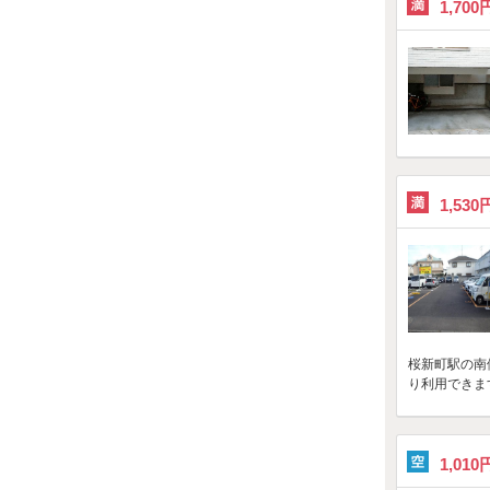
1,700
1,530
桜新町駅の南
り利用できま
1,010