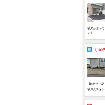
駒沢公園への
い！
1,100
【駒沢大学駅
駒澤大学深沢