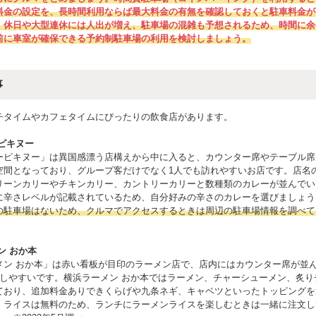
料金の設定を、長時間利用ならば最大料金の有無を確認しておくと駐車料金が
。休日や大型連休には人出が増え、駐車場の混雑も予想されるため、時間に余
前に車室が確保できる予約制駐車場の利用を検討しましょう。
事
チタイムやカフェタイムにぴったりの飲食店があります。
ピキヌー
ーピキヌー」は異国感漂う店構えから中に入ると、カウンター席やテーブル席
空間となっており、グループ客だけでなく1人でも訪れやすいお店です。店名
リーンカリーやチキンカリー、カントリーカリーと数種類のカレーが並んでい
に辛さレベルが記載されているため、自分好みの辛さのカレーを選びましょう
の駐車場はないため、クルマでアクセスするときは周辺の駐車場情報を調べて
ン おか本
メン おか本」は赤い看板が目印のラーメン店で、店内にはカウンター席が並
店しやすいです。横浜ラーメン おか本ではラーメン、チャーシューメン、炙り
ており、追加料金ありできくらげや九条ネギ、キャベツといったトッピングを
。ライスは無料のため、ランチにラーメンライスを楽しむときは一緒に注文し