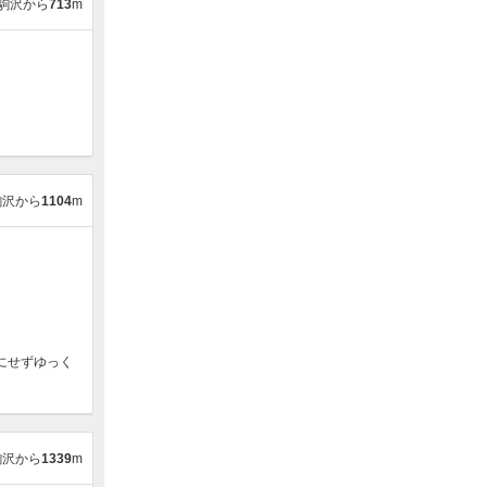
駒沢から
713
m
駒沢から
1104
m
にせずゆっく
駒沢から
1339
m