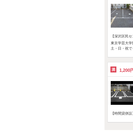
【深沢区民セ
東京学芸大学
土・日・祝で
1,200
【時間貸併設