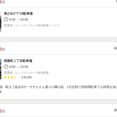
円
/日
東が丘2*7*19駐車場
0:00 ～ 24:00
普通車 / コンパクトカー / 軽自動車 / バイク
円
/日
桜新町１丁目駐車場
0:00 ～ 24:00
普通車 / コンパクトカー / 軽自動車
3.9
/
13
件
側、駅まで徒歩3分！サザエさん通りの隣の筋、1日定額で長時間駐車でも時間を気
す。
円
/日