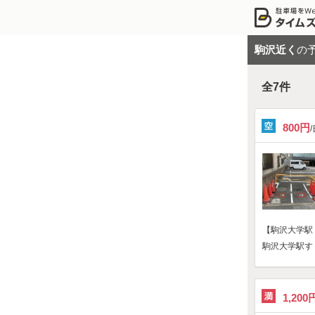
駒沢近く
の
全
7
件
800円
【駒沢大学駅
駒沢大学駅すぐ！
1,200