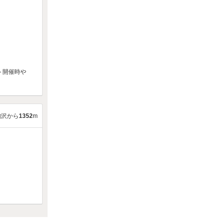
ト開催時や
駒沢から
1352
m