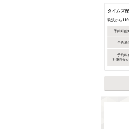
タイムズ深
駒沢から
116
予約可能
予約単
予約料
（駐車料金を