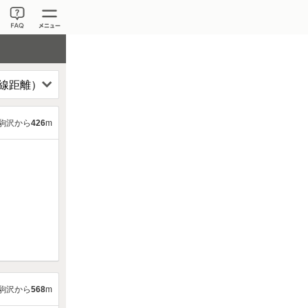
駒沢から
426
m
駒沢から
568
m