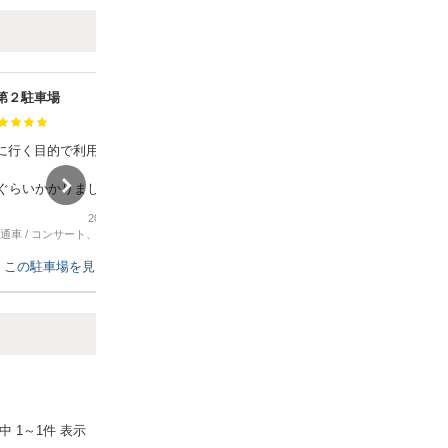
第２駐車場
深沢４丁目第２駐車場
満足度：
に行く目的で利用しまし
裏手の家の植木が、少し邪魔でした
が、使いやすい駐車場です。
分ぐらいかかりましたが、料
約出来て良かったです。
2026年5月17日
2026年5月2日
通車
/
コンサート、スポーツ観戦
普通車
/
コンサート、スポーツ観戦
この駐車場を見る
この駐車場を見る
Next
件中
1
～
1
件 表示