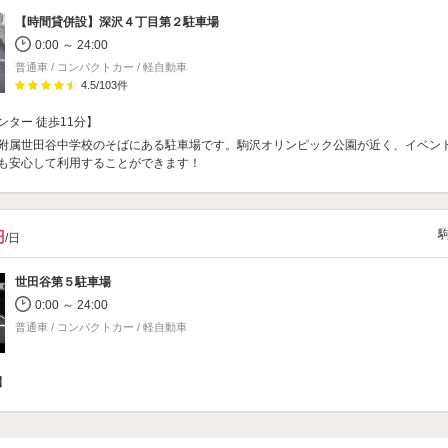
【時間貸併設】
深沢４丁目第２駐車場
0:00 ～ 24:00
普通車 / コンパクトカー / 軽自動車
4.5
/
103
件
ンター 徒歩11分】
附属世田谷中学校のそばにある駐車場です。駒沢オリンピック公園が近く、イベン
も安心して利用することができます！
円
/日
世田谷第５駐車場
0:00 ～ 24:00
普通車 / コンパクトカー / 軽自動車
】