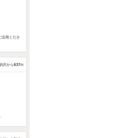
ご活用くださ
駒沢から
637
m
♪