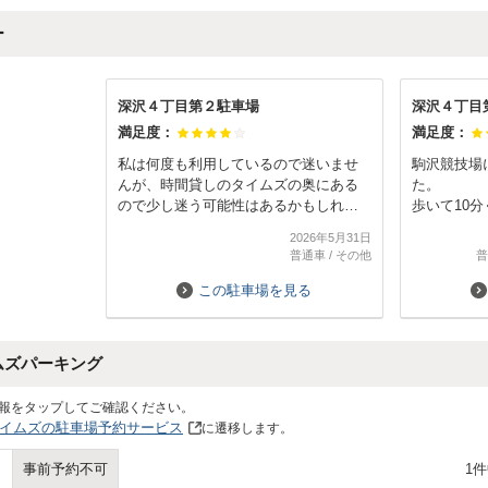
ー
深沢４丁目第２駐車場
深沢４丁目
満足度：
満足度：
私は何度も利用しているので迷いませ
駒沢競技場
んが、時間貸しのタイムズの奥にある
た。
ので少し迷う可能性はあるかもしれま
歩いて10
せん。
金も安く予
2026年5月31日
駐車場内をキッチリ舗装してもらえる
普通車
/
その他
普
となお良いと思います。
この駐車場を見る
ムズパーキング
報をタップしてご確認ください。
イムズの駐車場予約サービス
に遷移します。
1
事前予約不可