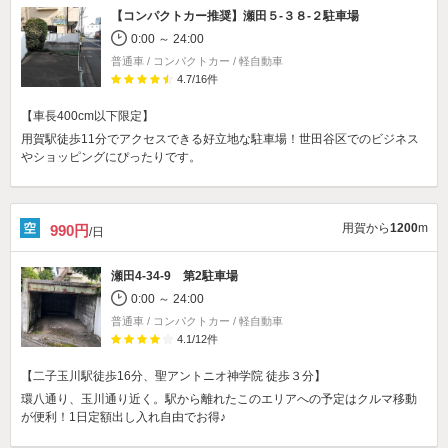
【コンパクトカー推奨】
瀬田５-３８-２駐車場
0:00 ～ 24:00
普通車 / コンパクトカー / 軽自動車
4.7
/
16
件
【車長400cm以下限定】
用賀駅徒歩11分でアクセスできる好立地な駐車場！世田谷区でのビジネス
やショッピングにぴったりです。
用賀から
1200
m
990円
/日
瀬田4-34-9 第2駐車場
0:00 ～ 24:00
普通車 / コンパクトカー / 軽自動車
4.1
/
12
件
【二子玉川駅徒歩16分、聖アントニオ神学院 徒歩３分】
環八通り、玉川通り近く。駅から離れたこのエリアへの予定はクルマ移動
が便利！1日定額出し入れ自由でお得♪