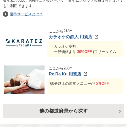
タイムズのBご予約時に入会いただく、タイムズクラブ会員ならどなたで
もご利用できます。
優待サービスとは？
ここから
218
m
カラオケの鉄人 用賀店
・カラオケ室料
一般価格より
30%OFF
(フリータイムも
30％OFF！
)
ここから
260
m
Re.Ra.Ku 用賀店
60分以上の通常メニューが
5％OFF
他の都道府県から探す