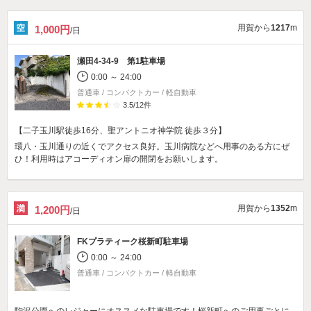
用賀から
1217
m
1,000円
/日
瀬田4-34-9 第1駐車場
0:00 ～ 24:00
普通車 / コンパクトカー / 軽自動車
3.5
/
12
件
【二子玉川駅徒歩16分、聖アントニオ神学院 徒歩３分】
環八・玉川通りの近くでアクセス良好。玉川病院などへ用事のある方にぜ
ひ！利用時はアコーディオン扉の開閉をお願いします。
用賀から
1352
m
1,200円
/日
FKプラティーク桜新町駐車場
0:00 ～ 24:00
普通車 / コンパクトカー / 軽自動車