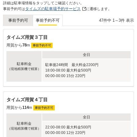
Next
詳細は駐車場情報をタップしてご確認ください。
タイムズの駐車場予約サービス
事前予約可は
に遷移します。
47
件中
1
～
3
件 表示
事前予約可
事前予約不可
タイムズ用賀３丁目
用賀から
78
m
事前予約不可
全日
駐車料金
駐車後24時間 最大料金2200円
（現地精算機で精算）
18:00-08:00 最大料金500円
00:00-00:00 15分 220円
タイムズ用賀４丁目
用賀から
114
m
事前予約不可
全日
駐車料金
22:00-08:00 最大料金500円
（現地精算機で精算）
00:00-00:00 12分 220円