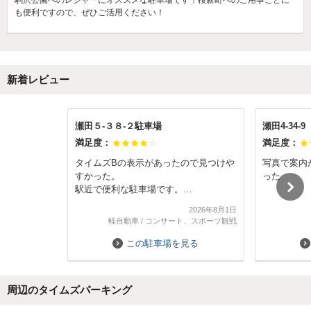
駒沢公園へのレジャーにオススメな駐車場です！桜新町へのご用事ごとに
も便利ですので、ぜひご活用ください！
新着レビュー
瀬田５-３８-２駐車場
瀬田4-34-
満足度：
満足度：
タイムズBの表示があったので見つけや
写真で案内
すかった。
った
駅近で便利な駐車場です。
軽自動車の利用をおすすめします。
2026年8月1日
軽自動車
/
コンサート、スポーツ観戦
この駐車場を見る
周辺のタイムズパーキング