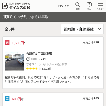
用賀近く
の予約できる駐車場
全
5
件
用賀から
790
m
1,530円
/日
桜新町１丁目駐車場
0:00 ～ 24:00
普通車 / コンパクトカー / 軽自動車
3.9
/
13
件
桜新町駅の南側、駅まで徒歩3分！サザエさん通りの隣の筋、1日定額で長
時間駐車でも時間を気にせずゆっくり利用できます。
用賀から
985
m
600円
/日