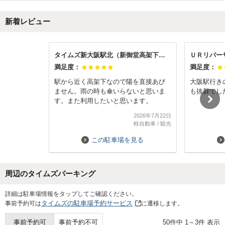
新着レビュー
タイムズ新大阪駅北（新御堂高架下）タイムズのB専用
ＵＲリバー
満足度：
満足度：
駅から近く高架下なので陽を直接あび
大阪駅行き
ません。雨の時も傘いらないと思いま
も抜群でし
す。また利用したいと思います。
2026年7月22日
軽自動車
/
観光
この駐車場を見る
周辺のタイムズパーキング
Next
詳細は駐車場情報をタップしてご確認ください。
タイムズの駐車場予約サービス
事前予約可は
に遷移します。
50
件中
1
～
3
件 表示
事前予約可
事前予約不可