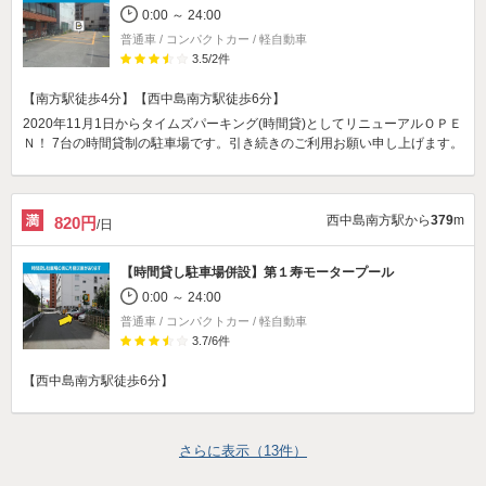
0:00 ～ 24:00
普通車 / コンパクトカー / 軽自動車
3.5
/
2
件
【南方駅徒歩4分】【西中島南方駅徒歩6分】
2020年11月1日からタイムズパーキング(時間貸)としてリニューアルＯＰＥ
Ｎ！ 7台の時間貸制の駐車場です。引き続きのご利用お願い申し上げます。
西中島南方駅から
379
m
820円
/日
【時間貸し駐車場併設】
第１寿モータープール
0:00 ～ 24:00
普通車 / コンパクトカー / 軽自動車
3.7
/
6
件
【西中島南方駅徒歩6分】
さらに表示（
13
件）