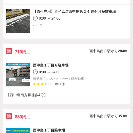
【原付専用】タイムズ西中島第２４ 原付月極駐車場
0:00 ～ 24:00
バイク
西中島南方駅から
284
m
710円
/日
西中島１丁目８駐車場
0:00 ～ 24:00
普通車 / コンパクトカー / 軽自動車
3.8
/
11
件
【西中島南方駅徒歩4分】
西中島南方駅から
353
m
880円
/日
西中島１丁目駐車場