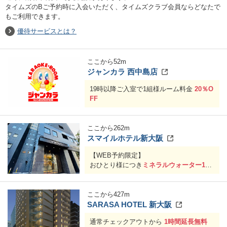
タイムズのBご予約時に入会いただく、タイムズクラブ会員ならどなたで
もご利用できます。
優待サービスとは？
ここから
52
m
ジャンカラ 西中島店
19時以降ご入室で1組様ルーム料金
20％O
FF
ここから
262
m
スマイルホテル新大阪
【WEB予約限定】
おひとり様につき
ミネラルウォーター1ボ
トル
サービス
※予約登録情報の「お問い合わせ」項目
ここから
427
m
にタイムズクラブ会員である旨、タイム
SARASA HOTEL 新大阪
ズクラブ会員番号(16桁)をご入力ください
通常チェックアウトから
1時間延長無料