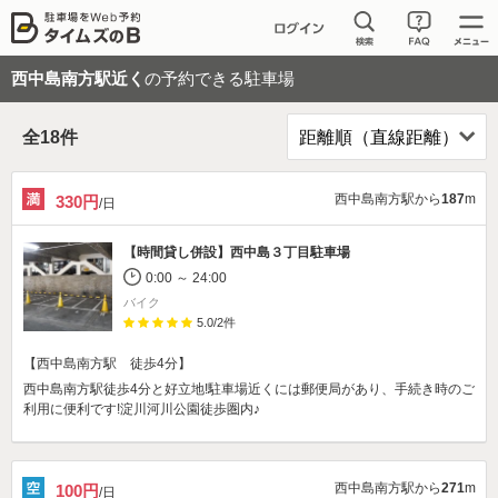
西中島南方駅近く
の予約できる駐車場
全
18
件
西中島南方駅から
187
m
330円
/日
【時間貸し併設】
西中島３丁目駐車場
0:00 ～ 24:00
バイク
5.0
/
2
件
【西中島南方駅 徒歩4分】
西中島南方駅徒歩4分と好立地!駐車場近くには郵便局があり、手続き時のご
利用に便利です!淀川河川公園徒歩圏内♪
西中島南方駅から
271
m
100円
/日