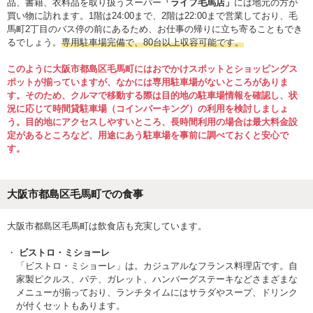
品、書籍、衣料品を取り扱うスーパー
「ライフ毛馬店」
には地元の方が
買い物に訪れます。1階は24:00まで、2階は22:00まで営業しており、毛
馬町2丁目のバス停の前にあるため、お仕事の帰りに立ち寄ることもでき
るでしょう。
専用駐車場完備で、80台以上収容可能です。
このように大阪市都島区毛馬町にはおでかけスポットとショッピングス
ポットが揃っていますが、なかには専用駐車場がないところがありま
す。そのため、クルマで移動する際は目的地の駐車場情報を確認し、状
況に応じて時間貸駐車場（コインパーキング）の利用を検討しましょ
う。目的地にアクセスしやすいところ、長時間利用の場合は最大料金設
定があるところなど、用途にあう駐車場を事前に調べておくと安心で
す。
大阪市都島区毛馬町での食事
大阪市都島区毛馬町は飲食店も充実しています。
ビストロ・ミショーレ
「ビストロ・ミショーレ」は。カジュアルなフランス料理店です。自
家製ピクルス、パテ、ガレット、ハンバーグステーキなどさまざまな
メニューが揃っており、ランチタイムにはサラダやスープ、ドリンク
が付くセットもあります。