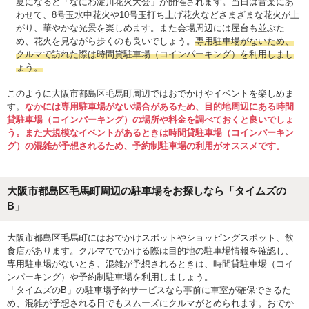
夏になると「なにわ淀川花火大会」が開催されます。当日は音楽にあ
わせて、8号玉水中花火や10号玉打ち上げ花火などさまざまな花火が上
がり、華やかな光景を楽しめます。また会場周辺には屋台も並ぶた
め、花火を見ながら歩くのも良いでしょう。
専用駐車場がないため、
クルマで訪れた際は時間貸駐車場（コインパーキング）を利用しまし
ょう。
このように大阪市都島区毛馬町周辺ではおでかけやイベントを楽しめま
す。
なかには専用駐車場がない場合があるため、目的地周辺にある時間
貸駐車場（コインパーキング）の場所や料金を調べておくと良いでしょ
う。また大規模なイベントがあるときは時間貸駐車場（コインパーキン
グ）の混雑が予想されるため、予約制駐車場の利用がオススメです。
大阪市都島区毛馬町周辺の駐車場をお探しなら「タイムズの
B」
大阪市都島区毛馬町にはおでかけスポットやショッピングスポット、飲
食店があります。クルマででかける際は目的地の駐車場情報を確認し、
専用駐車場がないとき、混雑が予想されるときは、時間貸駐車場（コイ
ンパーキング）や予約制駐車場を利用しましょう。
「タイムズのB」の駐車場予約サービスなら事前に車室が確保できるた
め、混雑が予想される日でもスムーズにクルマがとめられます。おでか