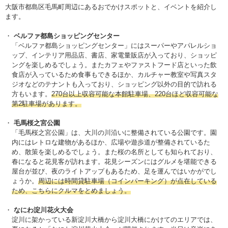
大阪市都島区毛馬町周辺にあるおでかけスポットと、イベントを紹介し
ます。
ベルファ都島ショッピングセンター
「ベルファ都島ショッピングセンター」にはスーパーやアパレルショ
ップ、インテリア用品店、書店、家電量販店が入っており、ショッピ
ングを楽しめるでしょう。またカフェやファストフード店といった飲
食店が入っているため食事もできるほか、カルチャー教室や写真スタ
ジオなどのテナントも入っており、ショッピング以外の目的で訪れる
方もいます。
270台以上収容可能な本館駐車場、220台ほど収容可能な
第2駐車場があります。
毛馬桜之宮公園
「毛馬桜之宮公園」は、大川の川沿いに整備されている公園です。園
内にはレトロな建物があるほか、広場や遊歩道が整備されているた
め、散策を楽しめるでしょう。また桜の名所としても知られており、
春になると花見客が訪れます。花見シーズンにはグルメを堪能できる
屋台が並び、夜のライトアップもあるため、足を運んではいかがでし
ょうか。
周辺には時間貸駐車場（コインパーキング）が点在している
ため、こちらにクルマをとめましょう。
なにわ淀川花火大会
淀川に架かっている新淀川大橋から淀川大橋にかけてのエリアでは、