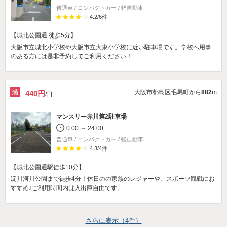
普通車 / コンパクトカー / 軽自動車
4.2
/
6
件
【城北公園通 徒歩5分】
大阪市立城北小学校や大阪市立大東小学校に近い駐車場です。学校へ用事
のある方には是非予約してご利用ください！
大阪市都島区毛馬町から
882
m
440円
/日
マンスリー赤川第2駐車場
0:00 ～ 24:00
普通車 / コンパクトカー / 軽自動車
4.3
/
4
件
【城北公園通駅徒歩10分】
淀川河川公園まで徒歩4分！休日のの家族のレジャーや、スポーツ観戦にお
すすめ♪ご利用時間内は入出庫自由です。
さらに表示（
4
件）