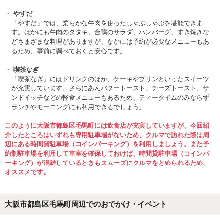
やすだ
「やすだ」では、柔らかな牛肉を使ったしゃぶしゃぶを堪能できま
す。ほかにも牛肉のタタキ、合鴨のサラダ、ハンバーグ、すき焼きな
どさまざまな料理がありますが、なかには予約が必要なメニューもあ
るため、事前に調べておくと安心です。
喫茶なぎ
「喫茶なぎ」にはドリンクのほか、ケーキやプリンといったスイーツ
が充実しています。さらにあんバタートースト、チーズトースト、サ
ンドイッチなどの軽食メニューもあるため、ティータイムのみならず
ランチやモーニングにも利用できるでしょう。
このように大阪市都島区毛馬町には飲食店が充実していますが、今回紹
介したところはいずれも専用駐車場がないため、クルマで訪れた際は周
辺にある時間貸駐車場（コインパーキング）を利用しましょう。また予
約制駐車場を利用して車室を確保しておけば、時間貸駐車場（コインパ
ーキング）が混雑しているときもスムーズにクルマをとめられるため、
オススメです。
大阪市都島区毛馬町周辺でのおでかけ・イベント