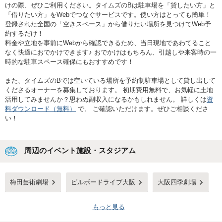
けの際、ぜひご利用ください。タイムズのBは駐車場を「貸したい方」と
「借りたい方」をWebでつなぐサービスです。使い方はとっても簡単！
登録された全国の「空きスペース」から借りたい場所を見つけてWeb予
約するだけ！
料金や立地を事前にWebから確認できるため、当日現地であわてること
なく快適におでかけできます♪ おでかけはもちろん、引越しや来客時の一
時的な駐車スペース確保にもおすすめです！
また、タイムズのBでは空いている場所を予約制駐車場として貸し出して
くださるオーナーを募集しております。 初期費用無料で、お気軽に土地
活用してみませんか？思わぬ副収入になるかもしれません。 詳しくは
資
料ダウンロード（無料）
で、 ご確認いただけます。ぜひご相談くださ
い！
周辺のイベント施設・スタジアム
梅田芸術劇場
ビルボードライブ大阪
大阪四季劇場
もっと見る