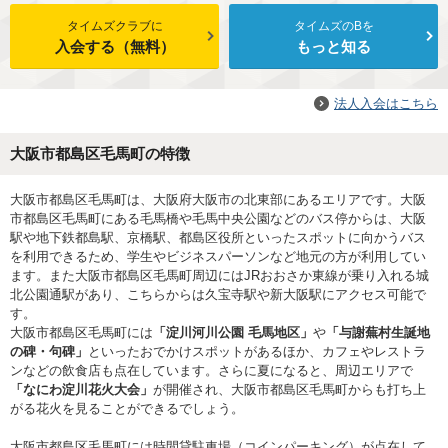
タイムズクラブに
タイムズのBを
入会する（無料）
もっと知る
法人入会はこちら
大阪市都島区毛馬町の特徴
大阪市都島区毛馬町は、大阪府大阪市の北東部にあるエリアです。大阪
市都島区毛馬町にある毛馬橋や毛馬中央公園などのバス停からは、大阪
駅や地下鉄都島駅、京橋駅、都島区役所といったスポットに向かうバス
を利用できるため、学生やビジネスパーソンなど地元の方が利用してい
ます。また大阪市都島区毛馬町周辺にはJRおおさか東線が乗り入れる城
北公園通駅があり、こちらからは久宝寺駅や新大阪駅にアクセス可能で
す。
大阪市都島区毛馬町には
「淀川河川公園 毛馬地区」
や
「与謝蕪村生誕地
の碑・句碑」
といったおでかけスポットがあるほか、カフェやレストラ
ンなどの飲食店も点在しています。さらに夏になると、周辺エリアで
「なにわ淀川花火大会」
が開催され、大阪市都島区毛馬町からも打ち上
がる花火を見ることができるでしょう。
大阪市都島区毛馬町には時間貸駐車場（コインパーキング）が点在して