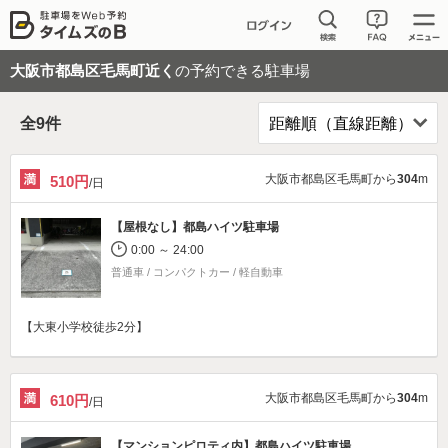
大阪市都島区毛馬町近く
の予約できる駐車場
全
9
件
大阪市都島区毛馬町から
304
m
510円
/日
【屋根なし】
都島ハイツ駐車場
0:00 ～ 24:00
普通車 / コンパクトカー / 軽自動車
【大東小学校徒歩2分】
大阪市都島区毛馬町から
304
m
610円
/日
【マンションピロティ内】
都島ハイツ駐車場