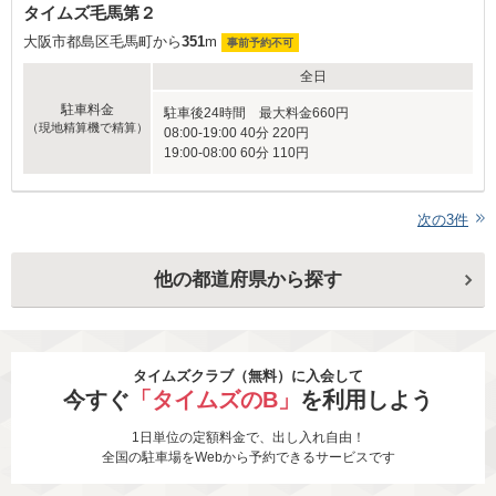
タイムズ毛馬第２
大阪市都島区毛馬町から
351
m
事前予約不可
全日
駐車料金
駐車後24時間 最大料金660円
（現地精算機で精算）
08:00-19:00 40分 220円
19:00-08:00 60分 110円
次の
3
件
他の都道府県から探す
タイムズクラブ（無料）に入会して
今すぐ
「タイムズのB」
を利用しよう
1日単位の定額料金で、出し入れ自由！
全国の駐車場をWebから予約できるサービスです