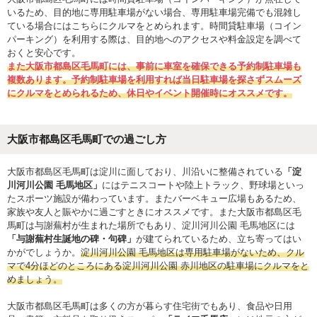
いるため、目的地に専用駐車場がない場合、専用駐車場完備でも混雑し
ている場合にはこちらにクルマをとめられます。時間貸駐車場（コイン
パーキング）を利用する際は、目的地へのアクセスや料金設定を調べて
おくと安心です。
また大阪市都島区毛馬町には、事前に車室を確保できる予約制駐車場も
複数あります。予約制駐車場を利用すれば当日駐車場を探さずスムーズ
にクルマをとめられるため、休日やイベント開催時にオススメです。
大阪市都島区毛馬町での過ごし方
大阪市都島区毛馬町は淀川に面しており、川沿いに整備されている
「淀
川河川公園 毛馬地区」
にはテニスコートや陸上トラック、野球場といっ
たスポーツ施設が備わっています。またバーベキュー広場もあるため、
家族や友人と賑やかに過ごすときにオススメです。また大阪市都島区毛
馬町は与謝蕪村が生まれた場所でもあり、淀川河川公園 毛馬地区には
「与謝蕪村生誕地の碑・句碑」
が建てられているため、立ち寄ってはい
かがでしょうか。
淀川河川公園 毛馬地区は専用駐車場がないため、クル
マで4分ほどのところにある淀川河川公園 赤川地区の駐車場にクルマをと
めましょう。
大阪市都島区毛馬町は多くの方が暮らす住宅街でもあり、食品や日用