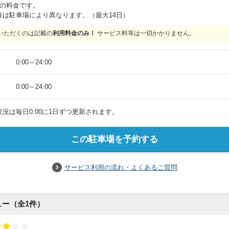
位の料金です。
数は駐車場により異なります。（最大14日）
いただくのは記載の
利用料金のみ！
サービス料等は一切かかりません。
）
0:00
～
24:00
）
0:00
～
24:00
況は毎日0:00に1日ずつ更新されます。
この駐車場を予約する
サービス利用の流れ・よくあるご質問
ュー（全
1
件）