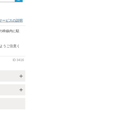
サービスの説明
の枠線内に駐
いようご注意く
ID
3416