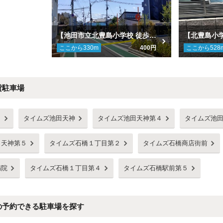
【池田市立北豊島小学校 徒歩2分】OPH石橋テラス駐車場
ここから
330
m
400円
ここから
528
貸駐車場
３
タイムズ池田天神
タイムズ池田天神第４
タイムズ池
田天神第５
タイムズ石橋１丁目第２
タイムズ石橋商店街前
病院
タイムズ石橋１丁目第４
タイムズ石橋駅前第５
の予約できる駐車場を探す