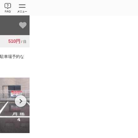
510円
/ 日
。駐車場予約な