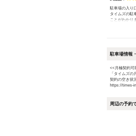
駐車場の入り
タイムズの駐
ことがわかり
お電話いただ
っとわかりや
それか写真に
と思います
駐車場情報
<<月極契約可
「タイムズの
契約の空き状
https://times-i
周辺の予約