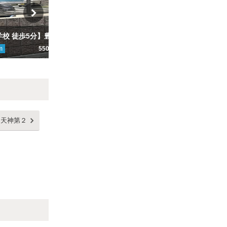
【北豊島小学校 徒歩5分】豊島南１丁目３駐車場
【石橋駅徒歩5分、伊丹空港まで電車で13分】【車両制限あり】パセオ石橋駐車場
m
550円～
ここから
909
m
600円
こ
Next
田天神第２