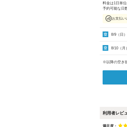
料金は1日単
予約可能な日
お支払い
8/9（日
8/10（月
※以降の空き状
利用者レビ
満足度：