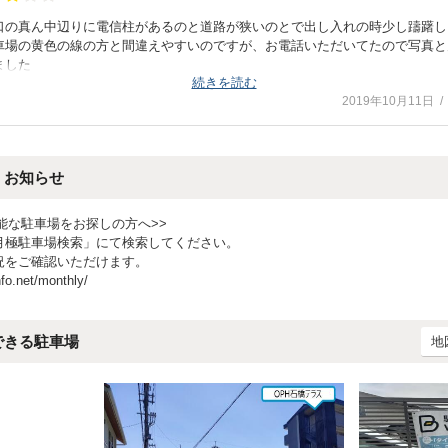
口の真ん中辺りに電信柱があるのと道路が狭いのとで出し入れの時少し躊躇し
車場の黄色の線の方と間違えやすいのですが、お電話いただいてたので写真と
ました
続きを読む
くときに、黄色の線ではなくて白のフェンスに囲まれた方の駐車場だと言って
2019年10月11日
すいかと。
３つ全体の駐車場の全体写真を載せていただいて、ここ○みたいに印してもら
・お知らせ
能な駐車場をお探しの方へ>>
月極駐車場検索」にて検索してください。
況をご確認いただけます。
nfo.net/monthly/
できる駐車場
地