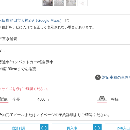
大阪府池田市天神2-9
（Google Maps）
※住所をナビに入れても正しく表示されない場合があります。
平置き舗装
なし
普通車/コンパクトカー/軽自動車
車幅190cmまでを推奨
対応車種の車両
※サイズを必ずご確認ください。
全長
480cm
横幅
予約完了メールまたはマイページの予約詳細よりご確認ください。
宿泊利用
再入庫
24h入