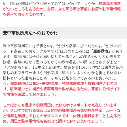
め、訪れた際はぜひ立ち寄ってみてはいかがでしょうか。
駐車場の用意
がないところもあるため、お店に立ち寄る際は事前にお店の駐車場情報
を調べておくと安心です。
豊中市役所周辺へのおでかけ
豊中市役所周辺には子供とのおでかけや散策にぴったりのおでかけスポ
ットも点在しており、クルマで7分ほどのところには
「服部緑地」
があり
ます。敷地内には子供が思い切り遊べるこどもの楽園やいなり山児童遊
技場、自然のなかで遊べるちかくの森や谷あいの原っぱとさまざまなエ
リアがあるため、1日中楽しめます。散策を楽しみたい方には四季の花が
楽しめるフラワー通りや円形花壇、緑のトンネルのなかを歩ける林道や
松林といった道もあるため、そちらに足を向けてみるのも良いでしょ
う。
服部緑地には第1〜第4駐車場、植物園駐車場と複数用意されてお
り、駐車場ごとに場所や収容可能台数が異なるため、事前に公式サイト
で情報を確認しておきましょう。
このほかにも豊中市役所周辺にはおでかけスポットが点在しています
が、クルマで訪れる場合は目的地の駐車場の有無や駐車料金、ルートな
ど情報を確認しておくのがオススメです。休日は混雑することもあるた
め、周辺の駐車場情報もあわせて調べておくと良いでしょう。