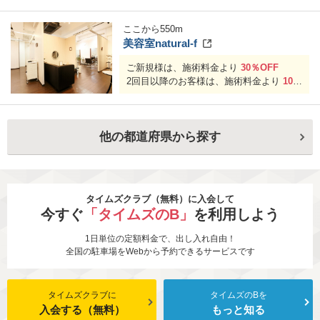
ここから
550
m
美容室natural-f
ご新規様は、施術料金より
30％OFF
2回目以降のお客様は、施術料金より
10％
OFF
他の都道府県から探す
タイムズクラブ（無料）に入会して
今すぐ
「タイムズのB」
を利用しよう
1日単位の定額料金で、出し入れ自由！
全国の駐車場をWebから予約できるサービスです
タイムズクラブに
タイムズのBを
入会する（無料）
もっと知る