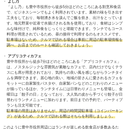
よし乃
「よし乃」も豊中市役所から徒歩5分ほどのところにある割烹和食店
で、ビジネスシーンでもよく利用されています。素材の味を引き出す
工夫をしており、毎朝湧き水を汲んでご飯を炊き、出汁をとっていま
す。地元野菜や近港で水揚げされる魚を使用しており、食材はシンプ
ルな味付けで、純和食をじっくりと堪能できます。ランチでもコース
料理が用意されているため、昼の接待で利用するのもオススメです。
駐車場はないため、クルマで訪れる場合は事前に周辺の駐車場情報を
調べ、お店までのルートも確認しておきましょう。
アプリコティカフェ
豊中市役所から徒歩7分ほどのところにある「アプリコティカフェ」
は、ノスタルジックな雰囲気が素敵なカフェで、店内だけでなくテラ
スにも席が用意されており、気持ちの良い風を感じながらランチタイ
ムを満喫できます。居心地の良い、地域の皆さんに愛されるカフェを
モットーに自家製生パスタや、自家製パンなどのこだわりのメニュー
が揃っているほか、ランチタイムには日替わりメニューも登場し、金
曜日は「餃子の日」となっており、大人気の皮から手づくり餃子が日
替わりランチメニューに加わります。前日までの予約で、パーティプ
ランも注文可能です。
駐車場の用意はありませんが、周辺の時間貸駐車場（コインパーキン
グ）があるため、クルマで訪れる際はそちらを利用しましょう。
このように豊中市役所周辺にはランチが楽しめる飲食店が多数あるた