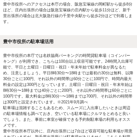
豊中市役所へのアクセスは本庁の場合、阪急宝塚線の岡町駅から徒歩8分
ほど、庄内出張所の場合は阪急宝塚線の庄内駅から徒歩11分ほど、新千
里出張所の場合は北大阪急行線の千里中央駅から徒歩2分ほどで到着しま
す。
豊中市役所の駐車場活用
豊中市役所の本庁では名鉄協商パーキングの時間貸駐車場（コインパー
キング）が利用でき、こちらは100台以上収容可能です。24時間入出庫可
能で、平日と土曜日・日曜日・祝日・年末年始で駐車料金が異なるた
め、注意しましょう。平日8時30分〜18時までは最初の30分は無料、以降
30分ごとに100円、それ以外の時間帯は60分ごとに100円で、時間内最大
料金の設定は300円となっています。土曜日・日曜日・祝日・年末年始は
8時30分〜18時までは40分ごとに200円、それ以外の時間帯は60分ごとに
100円です。最大料金は8時30分~〜18時までは700円、それ以外の時間帯
は300円と設定されています。※2021年9月調べ
駐車場は混雑することもあるため、スムーズに入出庫したいときは周辺
の駐車場情報も調べておき、空いている駐車場にクルマをとめると良い
でしょう。また、事前に車室が確保できる予約制駐車場の利用もオスス
メです。
豊中市役所本庁以外に、庄内出張所には7台ほど収容可能な駐車場が用意
されていますが、新千里出張所には駐車場がありません。こちらを利用