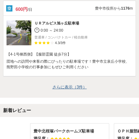
豊中市役所から
1176
m
600円
/日
ＵＲアルビス旭ヶ丘駐車場
0:00 ～ 24:00
普通車 / コンパクトカー / 軽自動車
4.3
/
3
件
【4-1号棟西側】【服部霊園 徒歩7分】
団地への訪問や来客の際にぴったりの駐車場です！豊中市立泉丘小学校、
熊野田小学校の行事参加にもぜひご利用ください
さらに表示（
3
件）
新着レビュー
豊中北桜塚パークホームズ駐車場
ＯＰＨ服部
満足度：
満足度：