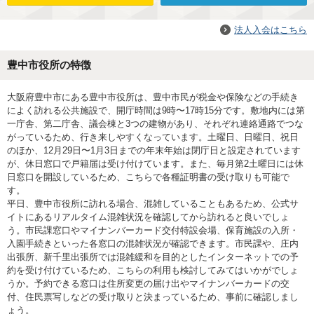
法人入会はこちら
豊中市役所の特徴
大阪府豊中市にある豊中市役所は、豊中市民が税金や保険などの手続き
によく訪れる公共施設で、開庁時間は9時〜17時15分です。敷地内には第
一庁舎、第二庁舎、議会棟と3つの建物があり、それぞれ連絡通路でつな
がっているため、行き来しやすくなっています。土曜日、日曜日、祝日
のほか、12月29日〜1月3日までの年末年始は閉庁日と設定されています
が、休日窓口で戸籍届は受け付けています。また、毎月第2土曜日には休
日窓口を開設しているため、こちらで各種証明書の受け取りも可能で
す。
平日、豊中市役所に訪れる場合、混雑していることもあるため、公式サ
イトにあるリアルタイム混雑状況を確認してから訪れると良いでしょ
う。市民課窓口やマイナンバーカード交付特設会場、保育施設の入所・
入園手続きといった各窓口の混雑状況が確認できます。市民課や、庄内
出張所、新千里出張所では混雑緩和を目的としたインターネットでの予
約を受け付けているため、こちらの利用も検討してみてはいかがでしょ
うか。予約できる窓口は住所変更の届け出やマイナンバーカードの交
付、住民票写しなどの受け取りと決まっているため、事前に確認しまし
ょう。