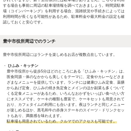
する場合も事前に周辺の駐車場情報を調べておきましょう。時間貸駐車
場（コインパーキング）を利用する場合、混雑状況や手続きによっては
利用時間が長くなる可能性があるため、駐車料金や最大料金の設定も確
認しておくと安心です。
豊中市役所周辺でのランチ
豊中市役所周辺にはランチを楽しめるお店が複数点在しています。
ひふみ・キッチン
豊中市役所から徒歩5分ほどのところにある「ひふみ・キッチン」は、
医食同源・体のなかからも美しくをテーマに、定食やカレーなどさま
ざまなメニューを提供しています。ランチには健康ひふみ定食、薬膳
からあげ定食、ひふみの焼き魚定食とメインのほか副菜も多くついて
くる定食メニューがあるため、いろんなおかずをいっぱい食べたい方
にオススメです。ケーキの種類も豊富で、ケーキセットも用意されて
おり、カフェタイムの利用にも合います。夜はランチと同じメニュー
が楽しめるほか、黒毛和牛の赤身ステーキのスイーツ・ドリンクセッ
トもあり、満腹感を味わえます。
駐車場も用意されているため、クルマでのアクセスも可能です。