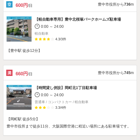
豊中市役所から
736
m
600円
/日
【軽自動車専用】
豊中北桜塚パークホームズ駐車場
0:00 ～ 24:00
軽自動車
4.3
/
3
件
【豊中駅 徒歩12分】
豊中市役所から
745
m
660円
/日
【時間貸し併設】
岡町北1丁目駐車場
0:00 ～ 24:00
普通車 / コンパクトカー / 軽自動車
3.3
/
4
件
【岡町駅 徒歩5分】
豊中市役所まで徒歩11分、大阪国際空港に程近い場所にある駐車場です。