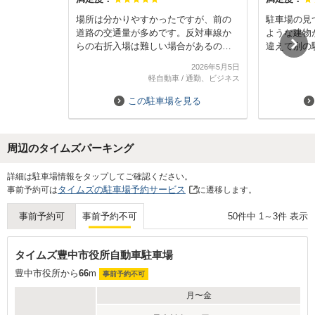
場所は分かりやすかったですが、前の
駐車場の見
道路の交通量が多めです。反対車線か
ような建物
らの右折入場は難しい場合があるの
違えて別の
で、同一車線側になるよう北側から向
た。
2026年5月5日
かうルートをおすすめします。
駐車場内に
軽自動車
/
通勤、ビジネス
また、駐車スペースの右側（道路に向
めやすく、
かって右側）の植え込みがかなり茂っ
です。
この駐車場を見る
ています。スペースの真ん中に停める
と、ドアを開けた際に枝葉が当たりま
す。かといって右に寄せすぎると、足
周辺のタイムズパーキング
元に植え込みのコンクリートブロック
があるため、車高の低い車はドアの下
Next
詳細は駐車場情報をタップしてご確認ください。
部を擦ってしまうかもしれません。荷
タイムズの駐車場予約サービス
事前予約可は
に遷移します。
物の出し入れや乗降は、左側にスペー
スを空けて停めるのが安心だと思いま
50
件中
1
～
3
件 表示
事前予約可
事前予約不可
す。
タイムズ豊中市役所自動車駐車場
豊中市役所から
66
m
事前予約不可
月〜金