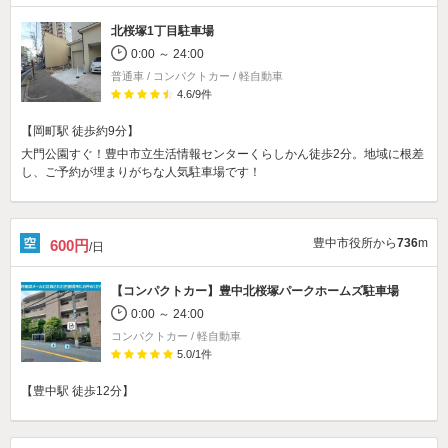
北桜塚1丁目駐車場
0:00 ～ 24:00
普通車 / コンパクトカー / 軽自動車
4.6
/
9
件
【岡町駅 徒歩約9分】
大門公園すぐ！豊中市立生活情報センターくらしかん徒歩2分。地域に根差
し、ご予約が埋まりがちな人気駐車場です！
豊中市役所から
736
m
600円
/日
【コンパクトカー】
豊中北桜塚パークホームズ駐車場
0:00 ～ 24:00
コンパクトカー / 軽自動車
5.0
/
1
件
【豊中駅 徒歩12分】