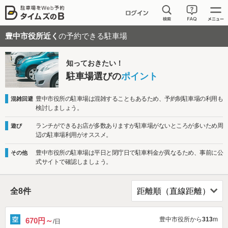
豊中市役所近く
の予約できる駐車場
知っておきたい！
駐車場選びの
ポイント
豊中市役所の駐車場は混雑することもあるため、予約制駐車場の利用も
混雑回避
検討しましょう。
ランチができるお店が多数ありますが駐車場がないところが多いため周
遊び
辺の駐車場利用がオススメ。
豊中市役所の駐車場は平日と閉庁日で駐車料金が異なるため、事前に公
その他
式サイトで確認しましょう。
全
8
件
豊中市役所から
313
m
670円～
/日