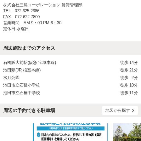
株式会社三島コーポレーション 賃貸管理部
TEL 072-625-2686
FAX 072-622-7800
営業時間 AM 9：00-PM 6：30
定休日 水曜日
周辺施設までのアクセス
石橋阪大前駅(阪急 宝塚本線)
徒歩
14分
池田駅(JR 根室本線)
徒歩
21分
水月公園
徒歩
2分
池田市立石橋小学校
徒歩
10分
池田市立石橋中学校
徒歩
11分
周辺の予約できる駐車場
地図から探す