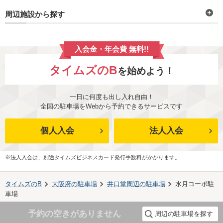
周辺施設から探す
入会金・年会費 無料!!
タイムズのB
を始めよう！
一日に何度も出し入れ自由！
全国の駐車場をWebから予約できるサービスです
個人入会
法人入会
※法人入会は、別途タイムズビジネスカード発行手数料がかかります。
タイムズのB
大阪府
の駐車場
井口堂
周辺の駐車場
水月コーポ駐
車場
予約の空きがありません
周辺の駐車場を探す
©TIMES24 CO., LTD. All Rights Reserved.