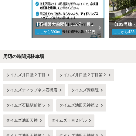
【石橋阪大前駅徒歩12分、最寄バス停からバス1本で伊丹空港へアクセス可】井口堂団地 3号棟北側駐車場
ここから
393
m
340円
ここから
423
周辺の時間貸駐車場
Next
タイムズ井口堂２丁目
タイムズ井口堂２丁目第２
タイムズティップネス石橋店
タイムズ巽病院
タイムズ石橋駅前第５
タイムズ池田天神第２
タイムズ池田天神
タイムズＩＭＤビル
タイムズ池田天神第４
タイムズ池田天神第５