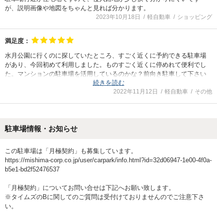
が、説明画像や地図をちゃんと見れば分かります。
2023年10月18日
軽自動車
ショッピング
満足度：
水月公園に行くのに探していたところ、すごく近くに予約できる駐車場
があり、今回初めて利用しました。ものすごく近くに停めれて便利でし
た。マンションの駐車場を活用しているのかな？前向き駐車して下さい
続きを読む
と書いてあったのですが、後ろ向き駐車してる車も多くて、一番端の1番
2022年11月12日
軽自動車
その他
はなかなか前向き駐車は難しかったですが、広い駐車場だったのでまあ
なんとかなりました。次回来る時もこちらを利用したいです。
駐車場情報・お知らせ
この駐車場は「月極契約」も募集しています。
https://mishima-corp.co.jp/user/carpark/info.html?id=32d06947-1e00-4f0a-
b5e1-bd2f52476537
「月極契約」についてお問い合せは下記へお願い致します。
※タイムズのBに関してのご質問は受付けておりませんのでご注意下さ
い。