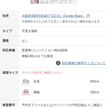
Previo
Next
住所
大阪府池田市鉢塚3丁目2-21
（Google Maps）
※住所をナビに入れても正しく表示されない場合があります。
タイプ
平置き舗装
屋根
なし
対応車種
普通車/コンパクトカー/軽自動車
車幅180cmまでを推奨
対応車種の車両サイズについて
車室サイズ
※サイズを必ずご確認ください。
全長
500cm
横幅
230cm
車室番号
予約完了メールまたはマイページの予約詳細よりご確認く