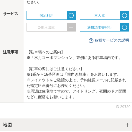
ださい。
us
サービス
宿泊利用
再入庫
24h入出庫
適格請求書発行
各種サービスの説明
注意事項
【駐車場へのご案内】
※「水月コーポマンション」東側にある駐車場内です。
【駐車の際にはご注意ください】
※1番から16番区画は「前向き駐車」をお願いします。
※レイアウトをご確認の上で、予約確認メールに記載され
た指定区画番号にお停めください。
※周辺は住宅地ですので、アイドリング、夜間のドア開閉
などに配慮をお願いします。
ID
29739
地図