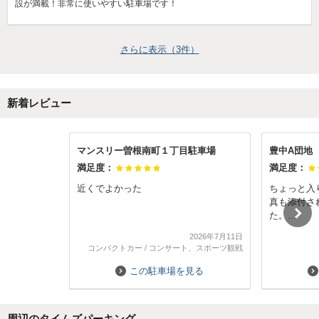
設が満載！非常に使いやすい駐車場です！
さらに表示（
3
件）
新着レビュー
マンスリー曽根南町１丁目駐車場
豊中A団地
満足度：
満足度：
近くでよかった
ちょっと入
真も添付さ
た。
駐車場は停
2026年7月11日
コンパクトカー
/
コンサート、スポーツ観戦
この駐車場を見る
周辺のタイムズパーキング