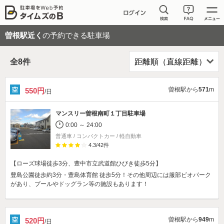
曽根駅近く
の予約できる駐車場
全
8
件
曽根駅から
571
m
550円
/日
マンスリー曽根南町１丁目駐車場
0:00 ～ 24:00
普通車 / コンパクトカー / 軽自動車
4.3
/
42
件
【ローズ球場徒歩3分、豊中市立武道館ひびき徒歩5分】
豊島公園徒歩約3分・豊島体育館 徒歩5分！その他周辺には服部ビオパーク
があり、プールやドッグラン等の施設もあります！
曽根駅から
949
m
520円
/日