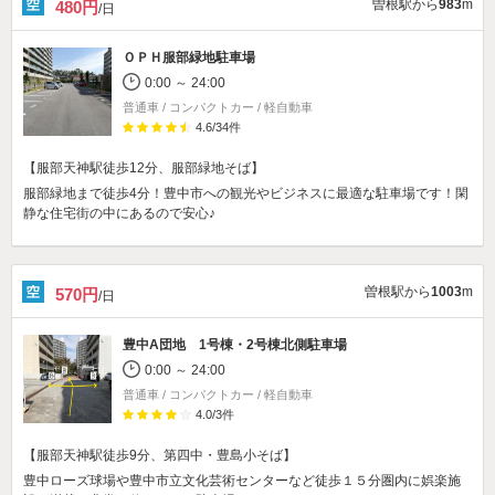
曽根駅から
983
m
480円
/日
ＯＰＨ服部緑地駐車場
0:00 ～ 24:00
普通車 / コンパクトカー / 軽自動車
4.6
/
34
件
【服部天神駅徒歩12分、服部緑地そば】
服部緑地まで徒歩4分！豊中市への観光やビジネスに最適な駐車場です！閑
静な住宅街の中にあるので安心♪
曽根駅から
1003
m
570円
/日
豊中A団地 1号棟・2号棟北側駐車場
0:00 ～ 24:00
普通車 / コンパクトカー / 軽自動車
4.0
/
3
件
【服部天神駅徒歩9分、第四中・豊島小そば】
豊中ローズ球場や豊中市立文化芸術センターなど徒歩１５分圏内に娯楽施