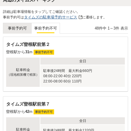
Next
詳細は駐車場情報をタップしてご確認ください。
タイムズの駐車場予約サービス
事前予約可は
に遷移します。
48
件中
1
～
3
件 表示
事前予約可
事前予約不可
タイムズ曽根駅前第２
曽根駅から
31
m
事前予約不可
全日
駐車料金
駐車後24時間 最大料金660円
（現地精算機で精算）
08:00-22:00 40分 220円
22:00-08:00 60分 110円
タイムズ曽根駅前第７
曽根駅から
42
m
事前予約不可
全日
駐車料金
駐車後24時間 最大料金1320円