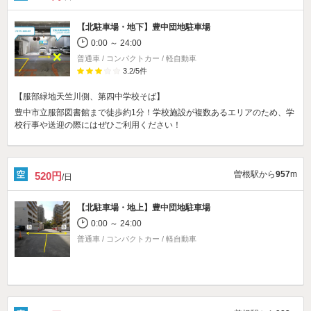
【北駐車場・地下】
豊中団地駐車場
0:00 ～ 24:00
普通車 / コンパクトカー / 軽自動車
3.2
/
5
件
【服部緑地天竺川側、第四中学校そば】
豊中市立服部図書館まで徒歩約1分！学校施設が複数あるエリアのため、学
校行事や送迎の際にはぜひご利用ください！
曽根駅から
957
m
520円
/日
【北駐車場・地上】
豊中団地駐車場
0:00 ～ 24:00
普通車 / コンパクトカー / 軽自動車