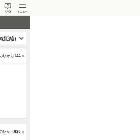
の駅から
144
m
の駅から
620
m