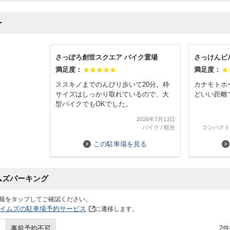
ー
さっぽろ創世スクエア バイク置場
さっけんビ
満足度：
満足度：
ススキノまでのんびり歩いて20分。枠
カナモトホ
サイズはしっかり取れているので、大
どいい距離
型バイクでもOKでした。
2026年7月13日
バイク
/
観光
コンパクト
この駐車場を見る
ムズパーキング
報をタップしてご確認ください。
イムズの駐車場予約サービス
に遷移します。
2
事前予約不可