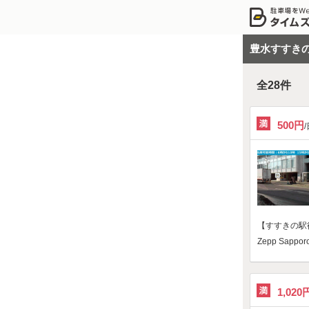
豊水すすき
全
28
件
500円
【すすきの駅
Zepp Sa
1,020