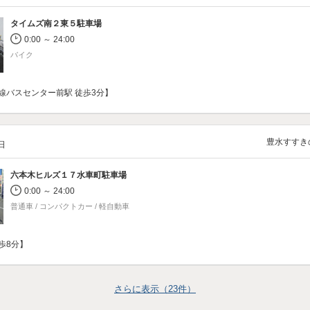
タイムズ南２東５駐車場
0:00 ～ 24:00
バイク
線バスセンター前駅 徒歩3分】
豊水すすき
/日
六本木ヒルズ１７水車町駐車場
0:00 ～ 24:00
普通車 / コンパクトカー / 軽自動車
歩8分】
さらに表示（
23
件）