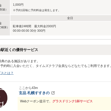
1,000円
金
別途）
※予約1回毎に予約料金は発生します。
全日
金
駐車後24時間 最大料金2000円
で精算）
00:00-00:00 30分 300円
の駅近くの優待サービス
特典のある施設があります。
ご予約時に入会いただく、タイムズクラブ会員ならどなたでもご利用できます
ビスとは？
ここから
43
m
玄品 札幌すすきの
Webクーポン提示で、
グラスドリンク1杯サービス