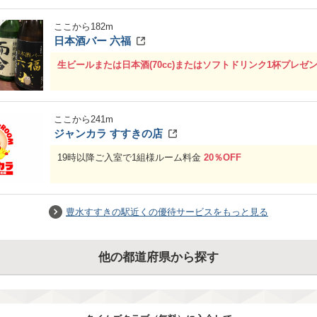
ここから
182
m
日本酒バー 六福
生ビールまたは日本酒(70cc)またはソフトドリンク1杯プレゼ
ここから
241
m
ジャンカラ すすきの店
19時以降ご入室で1組様ルーム料金
20％OFF
豊水すすきの駅近くの優待サービスをもっと見る
他の都道府県から探す