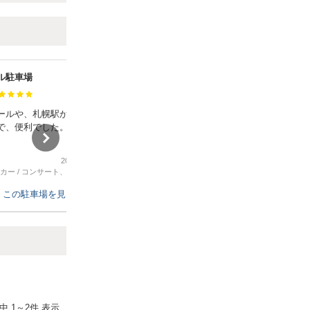
ル駐車場
札幌サンメモリアパーキング
満足度：
ールや、札幌駅からちょう
駐車場がわかりやすい
で、便利でした。
2026年7月12日
2026年7月10日
カー
/
コンサート、スポーツ観戦
普通車
/
コンサート、スポーツ観戦
この駐車場を見る
この駐車場を見る
Next
件中
1
～
2
件 表示