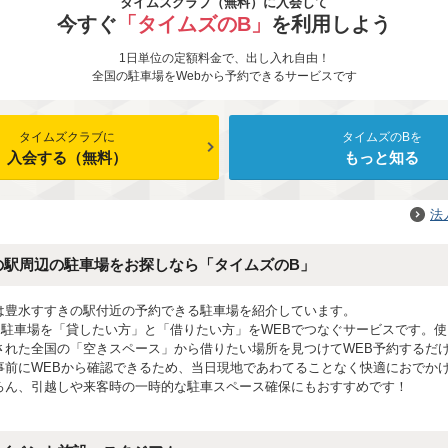
タイムズクラブ（無料）に入会して
今すぐ
「タイムズのB」
を利用しよう
1日単位の定額料金で、出し入れ自由！
全国の駐車場をWebから予約できるサービスです
タイムズクラブに
タイムズのBを
入会する（無料）
もっと知る
法
の駅周辺の駐車場をお探しなら「タイムズのB」
は豊水すすきの駅付近の予約できる駐車場を紹介しています。
は駐車場を「貸したい方」と「借りたい方」をWEBでつなぐサービスです。
された全国の「空きスペース」から借りたい場所を見つけてWEB予約するだ
事前にWEBから確認できるため、当日現地であわてることなく快適におでかけ
ろん、引越しや来客時の一時的な駐車スペース確保にもおすすめです！