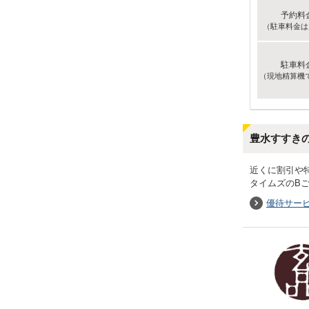
予約料
（駐車料金は
駐車料
（現地精算機
豊水すすき
近くに割引や
タイムズのB
優待サー