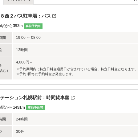
８西２バス駐車場：バス
の駅から
392
m
事前予約可
時間
19:00 ～ 08:00
位
13時間
4,000円～
金
※予約期間内に特定日料金適用日が含まれている場合、特定日料金となります。
含む）
※予約1回毎に予約料金は発生します。
テーション札幌駅前：時間貸車室
の駅から
1491
m
事前予約可
時間
24時間
位
30分