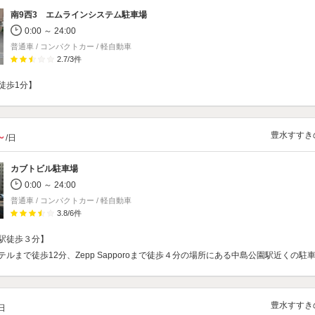
南9西3 エムラインシステム駐車場
0:00 ～ 24:00
普通車 / コンパクトカー / 軽自動車
2.7
/
3
件
徒歩1分】
豊水すすき
～
/日
カブトビル駐車場
0:00 ～ 24:00
普通車 / コンパクトカー / 軽自動車
3.8
/
6
件
駅徒歩３分】
ルまで徒歩12分、Zepp Sapporoまで徒歩４分の場所にある中島公園駅近くの駐
豊水すすき
/日