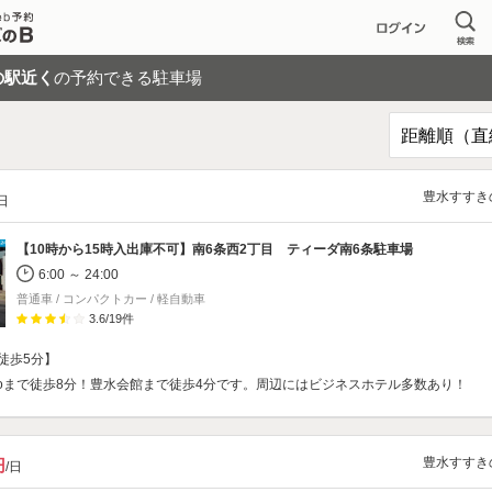
の駅近く
の予約できる駐車場
豊水すすき
/日
【10時から15時入出庫不可】
南6条西2丁目 ティーダ南6条駐車場
6:00 ～ 24:00
普通車 / コンパクトカー / 軽自動車
3.6
/
19
件
徒歩5分】
pporoまで徒歩8分！豊水会館まで徒歩4分です。周辺にはビジネスホテル多数あり！
豊水すすき
円
/日