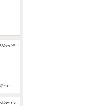
の駅から
648
m
車場です！
の駅から
770
m