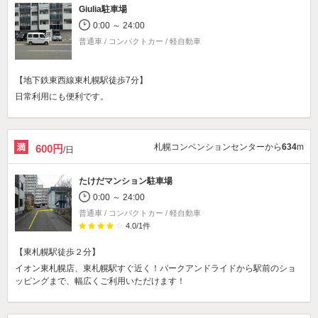
Giulia駐車場
0:00 ～ 24:00
普通車 / コンパクトカー / 軽自動車
【地下鉄東西線東札幌駅徒歩7分】
日常利用にも便利です。
札幌コンベンションセンターから
634
m
600円
/日
たけだマンション駐車場
0:00 ～ 24:00
普通車 / コンパクトカー / 軽自動車
4.0
/
1
件
【東札幌駅徒歩２分】
イオン東札幌店、東札幌駅すぐ近く！パークアンドライドから駅前のショ
ッピングまで、幅広くご利用いただけます！