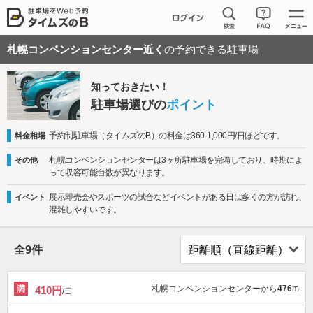
札幌コンベンションセンター近く
の予約できる駐車場
知っておきたい！
駐車場選びの
ポイント
予約制駐車場（タイムズのB）の料金は360-1,000円/日ほどです。
料金相場
札幌コンベンションセンターは3ヶ所駐車場を完備しており、時期によ
その他
って収容可能台数が異なります。
展示即売会やスポーツの試合などイベントがある日は多くの方が訪れ、
イベント
混雑しやすいです。
全
9
件
札幌コンベンションセンターから
476
m
410円
/日