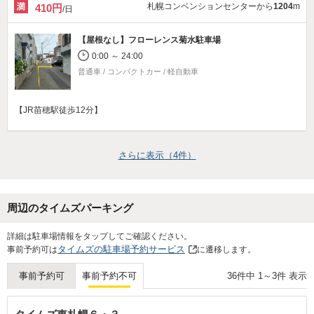
札幌コンベンションセンターから
1204
m
410円
/日
【屋根なし】
フローレンス菊水駐車場
0:00 ～ 24:00
普通車 / コンパクトカー / 軽自動車
【JR苗穂駅徒歩12分】
さらに表示（
4
件）
周辺のタイムズパーキング
詳細は駐車場情報をタップしてご確認ください。
タイムズの駐車場予約サービス
事前予約可は
に遷移します。
36
件中
1
～
3
件 表示
事前予約可
事前予約不可