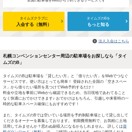
全国の駐車場をWebから予約できるサービスです
タイムズクラブに
タイムズのBを
入会する（無料）
もっと知る
法人入会はこちら
札幌コンベンションセンター周辺の駐車場をお探しなら「タイ
ムズのB」
タイムズのBは駐車場を「貸したい方」と「借りたい方」をWebでつなぐ
サービスです。使い方はとっても簡単！ 登録された全国の「空きスペー
ス」から借りたい場所を見つけてWeb予約するだけ！
料金や立地を事前にWebから確認できるため、当日現地であわてること
なく快適におでかけできます♪ おでかけはもちろん、引越しや来客時の一
時的な駐車スペース確保にもおすすめです！
また、タイムズのBでは空いている場所を予約制駐車場として貸し出して
くださるオーナーを募集しております。 初期費用無料で、お気軽に土地
活用してみませんか？思わぬ副収入になるかもしれません。 詳しくは
資
料ダウンロード（無料）
で、 ご確認いただけます。ぜひご相談くださ