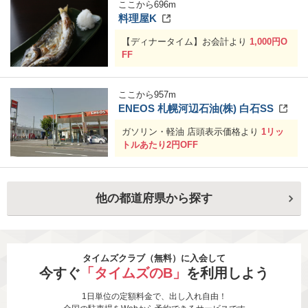
ここから
696
m
料理屋K
【ディナータイム】お会計より
1,000円O
FF
ここから
957
m
ENEOS 札幌河辺石油(株) 白石SS
ガソリン・軽油 店頭表示価格より
1リッ
トルあたり2円OFF
他の都道府県から探す
タイムズクラブ（無料）に入会して
今すぐ
「タイムズのB」
を利用しよう
1日単位の定額料金で、出し入れ自由！