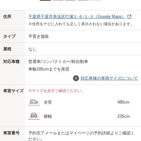
Previo
Next
住所
千葉県千葉市美浜区打瀬１-６-１-３
（Google Maps）
※住所をナビに入れても正しく表示されない場合があります。
タイプ
平置き舗装
屋根
なし
対応車種
普通車/コンパクトカー/軽自動車
車幅185cmまでを推奨
対応車種の車両サイズについて
車室サイズ
※サイズを必ずご確認ください。
全長
480cm
横幅
235cm
車室番号
予約完了メールまたはマイページの予約詳細よりご確認く
ださい。
us