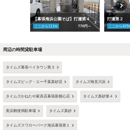
【幕張海浜公園そば】打瀬第４
打瀬第２
ここから
111
m
770円～
ここから
425
周辺の時間貸駐車場
Next
タイムズ幕張ベイタウン第３
タイムズビッグ・エー千葉真砂店
タイムズ検見川浜
タイムズかねたや家具店幕張新都心店
タイムズ真砂第４
美浜郵便局駐車場
タイムズ真砂
タイムズスワローパーク海浜幕張第１