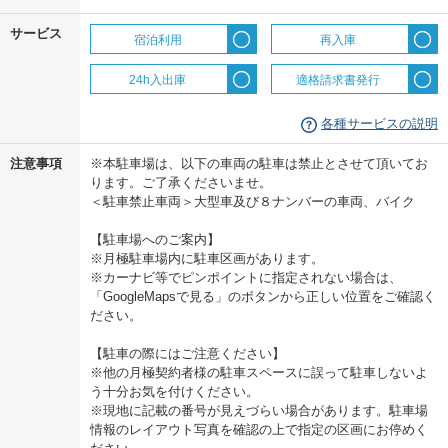
サービス
宿泊利用
再入庫
24h入出庫
適格請求書発行
各種サービスの説明
注意事項
※本駐車場は、以下の車両の駐車は禁止とさせて頂いてお
ります。ご了承くださいませ。
＜駐車禁止車両＞大型車及び８ナンバーの車両、バイク
【駐車場へのご案内】
※月極駐車場内に駐車区画があります。
※カーナビ等でピンポイントに指定されない場合は、
「GoogleMapsで見る」のボタンから正しい位置をご確認く
ださい。
【駐車の際にはご注意ください】
※他の月極契約者様の駐車スペースに誤って駐車しないよ
う十分お気を付けください。
※現地に記載の番号が見えづらい場合があります。駐車場
情報のレイアウト写真を確認の上で指定の区画にお停めく