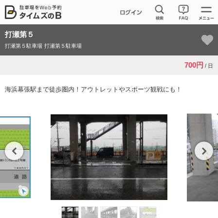
打瀬第５
打瀬第５駐車場
打瀬第５駐車場
700円
/ 日
海浜幕張駅まで徒歩圏内！アウトレットやスポーツ観戦にも！