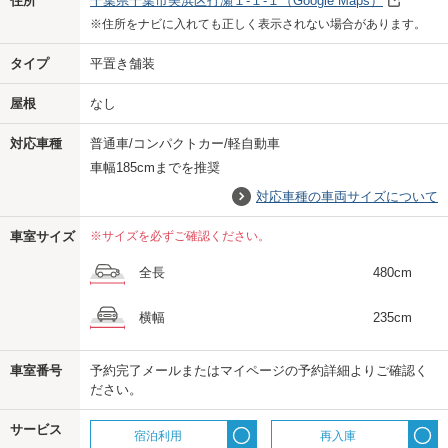
住所
千葉県千葉市美浜区打瀬１-１-１
（Google Maps）
※住所をナビに入れても正しく表示されない場合があります。
タイプ
平置き舗装
屋根
なし
対応車種
普通車/コンパクトカー/軽自動車
車幅185cmまでを推奨
対応車種の車両サイズについて
車室サイズ
※サイズを必ずご確認ください。
全長
480cm
横幅
235cm
車室番号
予約完了メールまたはマイページの予約詳細よりご確認く
ださい。
us
サービス
宿泊利用
再入庫