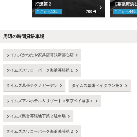
打瀬第２
【幕張海浜
ここから
135
m
700円
ここから
449
周辺の時間貸駐車場
Next
タイムズかねたや家具店幕張新都心店
タイムズスワローパーク海浜幕張第１
タイムズ幕張テクノガーデン
タイムズ幕張ベイタウン第３
タイムズアパホテル＆リゾート＜東京ベイ幕張＞
タイムズ県営幕張地下第２駐車場
タイムズスワローパーク海浜幕張第２