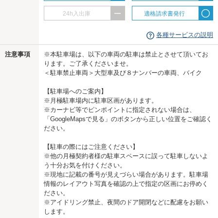
24h入出庫
適格請求書発行
各種サービスの説明
注意事項
※本駐車場は、以下の車両の駐車は禁止とさせて頂いてお
ります。ご了承くださいませ。
＜駐車禁止車両＞大型車及び８ナンバーの車両、バイク
【駐車場へのご案内】
※月極駐車場内に駐車区画があります。
※カーナビ等でピンポイントに指定されない場合は、
「GoogleMapsで見る」のボタンから正しい位置をご確認く
ださい。
【駐車の際にはご注意ください】
※他の月極契約者様の駐車スペースに誤って駐車しないよ
う十分お気を付けください。
※現地に記載の番号が見えづらい場合があります。駐車場
情報のレイアウト写真を確認の上で指定の区画にお停めく
ださい。
※アイドリング禁止、夜間のドア開閉などに配慮をお願い
します。