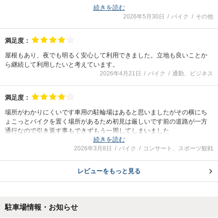
続きを読む
駅近くて便利だと思います。
2026年5月30日
バイク
その他
満足度：
屋根もあり、夜でも明るく安心して利用できました。立地も良いことか
ら継続して利用したいと考えています。
2026年4月21日
バイク
通勤、ビジネス
満足度：
場所がわかりにくいです車用の駐輪場はあると思いましたがその横にち
ょこっとバイクを置く場所があるため初見は厳しいです前の道路が一方
通行なので引き返す事もできずもう一周してしまいました
続きを読む
料金も安く予約制で確実に止められる安心感もあるのでまた幕張に来る
2026年3月8日
バイク
コンサート、スポーツ観戦
時には使いたいと思います。
レビューをもっと見る
駐車場情報・お知らせ