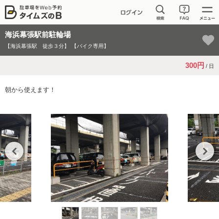
海浜幕張駅前駐輪場
【海浜幕張駅 徒歩３分】
【バイク専用】
300円
/ 日
朝から使えます！