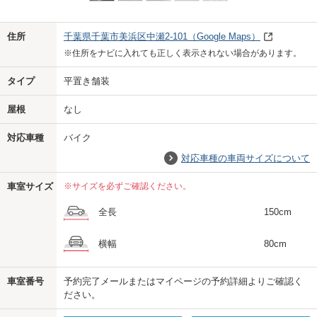
Previo
Next
住所
千葉県千葉市美浜区中瀬2-101
（Google Maps）
※住所をナビに入れても正しく表示されない場合があります。
タイプ
平置き舗装
屋根
なし
対応車種
バイク
対応車種の車両サイズについて
車室サイズ
※サイズを必ずご確認ください。
全長
150cm
横幅
80cm
車室番号
予約完了メールまたはマイページの予約詳細よりご確認く
ださい。
us