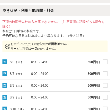
空き状況・利用可能時間・料金
下記の時間帯以外は入出庫できません。（注意事項に記載がある場合を
除く）
料金は1日単位の料金です。
予約可能な日数は駐車場により異なります。（最大14日）
お支払いいただくのは記載の
利用料金のみ！
サービス料等は一切かかりません。
8/6（木）
0:00
～
24:00
300
円
/日
8/7（金）
0:00
～
24:00
300
円
/日
8/8（土）
0:00
～
24:00
300
円
/日
8/9（日）
0:00
～
24:00
300
円
/日
8/10（月）
0:00
～
24:00
300
円
/日