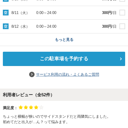
8/11（火）
0:00
～
24:00
300
円
/日
8/12（水）
0:00
～
24:00
300
円
/日
もっと見る
この駐車場を予約する
サービス利用の流れ・よくあるご質問
利用者レビュー（全
52
件）
満足度：
ちょっと横幅が狭いのでサイドスタンドだと両隣気にしました。
初めてだと出入が…ん？って悩みます。