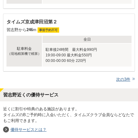
タイムズ京成津田沼第２
習志野から
246
m
事前予約不可
全日
駐車料金
駐車後24時間 最大料金990円
（現地精算機で精算）
19:00-09:00 最大料金550円
00:00-00:00 60分 220円
次の
3
件
習志野近くの優待サービス
近くに割引や特典のある施設があります。
タイムズのBご予約時に入会いただく、タイムズクラブ会員ならどなたで
もご利用できます。
優待サービスとは？