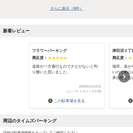
さらに表示（
9
件）
新着レビュー
フラワーパーキング
津田沼２丁
満足度：
満足度：
道路が一方通行なのでナビがないと判
場所、道が
り難いと思いました。
いので初心
来が殆どな
です。一般
2026年6月25日
のが困難な
コンパクトカー
/
その他
トカットす
ているので
この駐車場を見る
す。
周辺のタイムズパーキング
Next
詳細は駐車場情報をタップしてご確認ください。