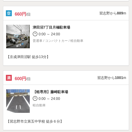
習志野から
889
m
660円
/日
津田沼7丁目月極駐車場
0:00 ～ 24:00
普通車 / コンパクトカー / 軽自動車
【京成津田沼駅 徒歩13分】
習志野から
1001
m
600円
/日
【軽専用】
藤崎駐車場
0:00 ～ 24:00
軽自動車
【習志野市立第五中学校 徒歩６分】