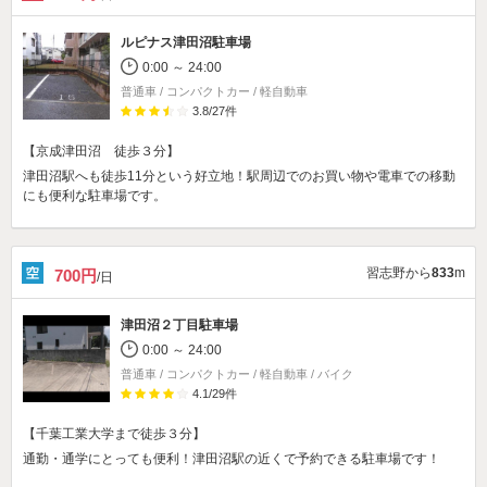
ルピナス津田沼駐車場
0:00 ～ 24:00
普通車 / コンパクトカー / 軽自動車
3.8
/
27
件
【京成津田沼 徒歩３分】
津田沼駅へも徒歩11分という好立地！駅周辺でのお買い物や電車での移動
にも便利な駐車場です。
習志野から
833
m
700円
/日
津田沼２丁目駐車場
0:00 ～ 24:00
普通車 / コンパクトカー / 軽自動車 / バイク
4.1
/
29
件
【千葉工業大学まで徒歩３分】
通勤・通学にとっても便利！津田沼駅の近くで予約できる駐車場です！