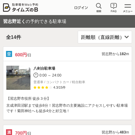
習志野近く
の予約できる駐車場
全
14
件
習志野から
182
m
600円
/日
八剣台駐車場
0:00 ～ 24:00
普通車 / コンパクトカー / 軽自動車
4.3
/
15
件
【習志野市役所 徒歩３分】
京成津田沼駅まで徒歩8分！習志野市の主要施設にアクセスしやすい駐車場
です！菊田神社へも徒歩4分と好立地！
習志野から
483
m
700円
/日