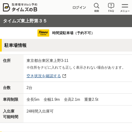
タイムズ東上野第３５
時間貸駐車場（予約不可）
駐車場情報
住所
東京都台東区東上野3-11
※住所をナビに入れても正しく表示されない場合があります。
空き状況を確認する
台数
2
台
車両制限
全長
5
m
全幅
1.9
m
全高
2.1
m
重量
2.5
t
入出庫
24時間入出庫可
可能時間