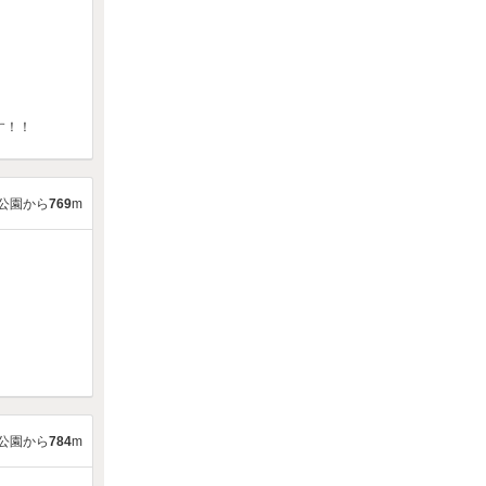
す！！
公園から
769
m
公園から
784
m