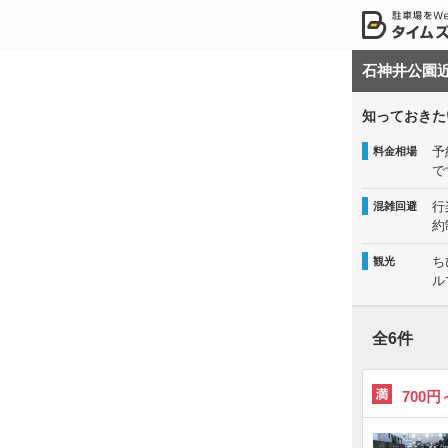
石神井公園
知っておきた
予
料金相場
で
行
混雑回避
約
ち
観光
ル
全
6
件
700円