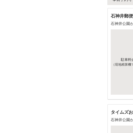
石神井郵便
石神井公園
駐車料
（現地精算機
タイムズお
石神井公園