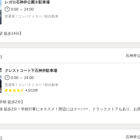
レガロ石神井公園Ｂ駐車場
0:00 ～ 24:00
普通車 / コンパクトカー / 軽自動車
 徒歩14分】
石神井
/日
クレストコート下石神井駐車場
0:00 ～ 24:00
普通車 / コンパクトカー / 軽自動車
4.5
/
13
件
学校 徒歩2分】
校 徒歩2分！学校行事にオススメ！周辺にはスーパー、ドラックストアもあり、お
石神井
/日