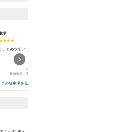
車場
下石神井駐車場
満足度：
く、とめやすい
駅に近いのがなによりです
2026年6月22日
2026年6月8日
軽自動車
/
通勤、ビジネス
普通車
/
コンサート、スポーツ観戦
この駐車場を見る
この駐車場を見る
Next
件中
1
～
3
件 表示