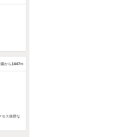
公園から
1447
m
クセス抜群な