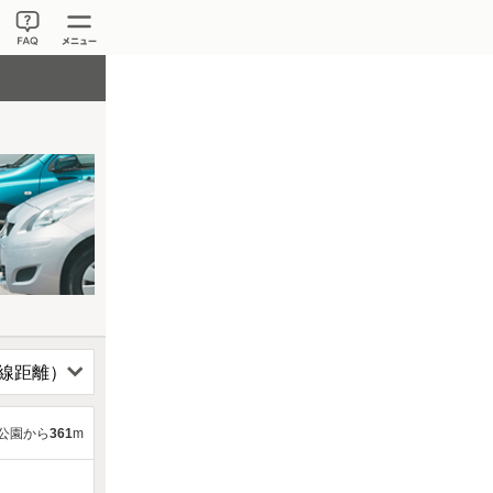
公園から
361
m