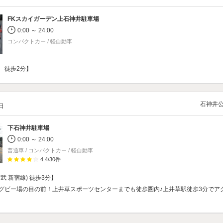
FKスカイガーデン上石神井駐車場
0:00 ～ 24:00
コンパクトカー / 軽自動車
 徒歩2分】
石神井
/日
下石神井駐車場
0:00 ～ 24:00
普通車 / コンパクトカー / 軽自動車
4.4
/
30
件
武 新宿線) 徒歩3分】
グビー場の目の前！上井草スポーツセンターまでも徒歩圏内♪上井草駅徒歩3分でア