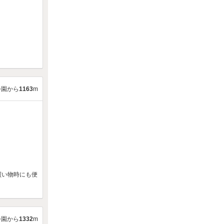
公園から
1163
m
買い物時にも便
公園から
1332
m