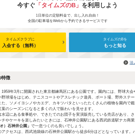
今すぐ
「タイムズのB」
を利用しよう
1日単位の定額料金で、出し入れ自由！
全国の駐車場をWebから予約できるサービスです
タイムズクラブに
タイムズのBを
入会する（無料）
もっと知る
法
の特徴
、1959年3月に開園された東京都練馬区にある公園です。園内には、野球大会
小野球場をはじめ、テニスコートやアスレチック遊具、ボート場、野外ステー
また、ソメイヨシノやカエデ、カキツバタといったたくさんの植物を園内で鑑
紅葉のシーズンになると多くの人で賑わいを見せます。
は水辺にある食事処や、できたてのお団子を実演販売している売店があり、さ
ンチやケーキを楽しみたいときには、石神井公園駅にある西武鉄道駅ナカ商業
ミオ）石神井公園」
で一息つくのも良いでしょう。
のアクセスは、西武池袋線の石神井公園駅から徒歩6分ほどとなっています。