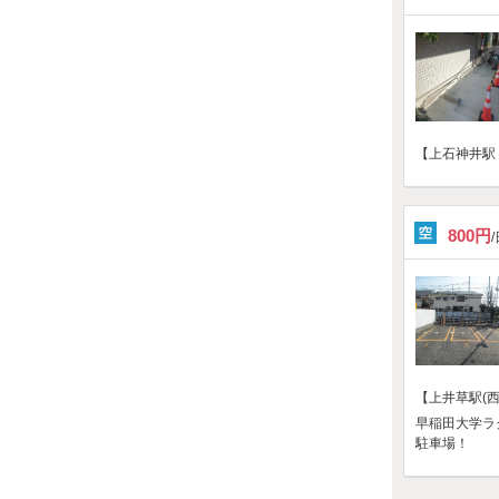
【上石神井駅
800円
【上井草駅(西
早稲田大学ラ
駐車場！