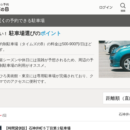
近く
の予約できる駐車場
駐車場選びの
ポイント
い！
約制駐車場（タイムズのB）の料金は500-900円/日ほど
す。
楽シーズンや休日には混雑が予想されるため、周辺の予
制駐車場の利用がオススメ。
ひろ美術館・東京には専用駐車場が完備されており、ク
マでのアクセスに便利です。
石神井
～
/日
【時間貸併設】
石神井町５丁目第２駐車場