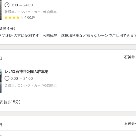
0:00 ～ 24:00
普通車 / コンパクトカー / 軽自動車
4.0
/
1
件
徒歩４分】
どご利用の方に便利です！公園観光、球技場利用など様々なシーンでご活用できま
石神井
/日
レガロ石神井公園Ａ駐車場
0:00 ～ 24:00
普通車 / コンパクトカー / 軽自動車
 徒歩15分】
石神井
/日