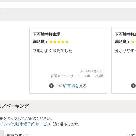
ー
下石神井駐車場
下石神井駐
満足度：
満足度：
立地がよく最高でした
分かりやす
2026年7月23日
普通車
/
コンサート、スポーツ観戦
この駐車場を見る
ムズパーキング
報をタップしてご確認ください。
イムズの駐車場予約サービス
に遷移します。
33
事前予約不可