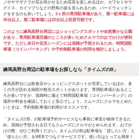
ノやヤマザクラが花を咲かせるため花見を楽しめるほか、カワセミやウ
グイス、カイツブリなどの野鳥の姿を見られるため、バードウォッチン
グをするのも良いでしょう
。2ヶ所の専用駐車場があり、第一駐車場には
40台以上、第二駐車場には20台以上収容可能です。
このように練馬高野台周辺にはショッピングスポットや自然豊かな公園
があり、専用駐車場完備のところが多いためクルマでのおでかけが便利
です。ただし休日や花見シーズンには混雑が予想されるため、時間貸駐
車場（コインパーキング）や予約制駐車場の利用を検討しましょう。
練馬高野台周辺の駐車場をお探しなら「タイムズのB」
練馬高野台には飲食店やショッピングスポットが充実しているほか、多
くの方が訪れる病院や観光スポットがあります。専用駐車場があるとこ
ろが多いですが、混雑時に備えて時間貸駐車場（コインパーキング）の
場所や料金を確認しておくと安心でしょう。スムーズにクルマをとめた
いときは、予約制駐車場の利用がオススメです。
「タイムズのB」の駐車場予約サービスなら事前に車室が確保できるた
め、混雑が予想される日でもスムーズにクルマがとめられます。おでか
けの際、ぜひご利用ください。タイムズのBは駐車場を「貸したい方」と
「借りたい方」をWEBでつなぐサービスです。使い方はとっても簡単！