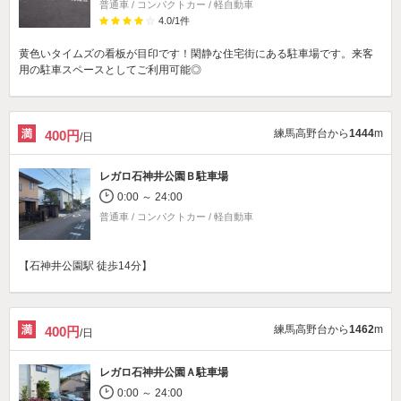
普通車 / コンパクトカー / 軽自動車
4.0
/
1
件
黄色いタイムズの看板が目印です！閑静な住宅街にある駐車場です。来客
用の駐車スペースとしてご利用可能◎
練馬高野台から
1444
m
400円
/日
レガロ石神井公園Ｂ駐車場
0:00 ～ 24:00
普通車 / コンパクトカー / 軽自動車
【石神井公園駅 徒歩14分】
練馬高野台から
1462
m
400円
/日
レガロ石神井公園Ａ駐車場
0:00 ～ 24:00