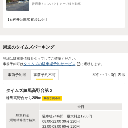
普通車 / コンパクトカー / 軽自動車
【石神井公園駅 徒歩15分】
周辺のタイムズパーキング
詳細は駐車場情報をタップしてご確認ください。
タイムズの駐車場予約サービス
事前予約可は
に遷移します。
30
件中
1
～
3
件 表示
事前予約可
事前予約不可
タイムズ練馬高野台第２
練馬高野台から
289
m
事前予約不可
全日
駐車料金
駐車後24時間 最大料金1200円
（現地精算機で精算）
08:00-22:00 30分 220円
22:00-08:00 60分 110円