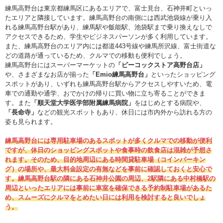
練馬高野台は東京都練馬区にあるエリアで、富士見台、石神井町といっ
たエリアと隣接しています。練馬高野台の南側には西武池袋線が乗り入
れる練馬高野台駅があり、練馬駅や飯能駅、池袋駅まで乗り換えなしで
アクセスできるため、学生やビジネスパーソンが多く利用しています。
また、練馬高野台のエリア内には都道443号線や練馬所沢線、富士街道な
どの道路が通っているため、クルマでの移動も便利でしょう。
練馬高野台にはスーパーマーケットの
「ピーコックストア高野台店」
や、さまざまなお店が揃った
「Emio練馬高野台」
といったショッピング
スポットがあり、いずれも練馬高野台駅からアクセスしやすいため、電
車での通勤や通学、おでかけの帰りに買い物に立ち寄ることができま
す。また
「順天堂大学医学部附属練馬病院」
をはじめとする病院や、
「長命寺」
などの観光スポットもあり、休日には市内外から訪れる方の
姿も見られます。
練馬高野台には専用駐車場のあるスポットが多くクルマでの移動が便利
ですが、休日のショッピングスポットや食事時の飲食店は混雑が予想さ
れます。そのため、目的地周辺にある時間貸駐車場（コインパーキン
グ）の場所や、最大料金設定の有無などを事前に確認しておくと安心で
す。練馬高野台駅の隣にある石神井公園の周辺、2駅隣にある中村橋駅の
周辺といったエリアには事前に車室を確保できる予約制駐車場があるた
め、スムーズにクルマをとめたい日には利用を検討すると良いでしょ
う。