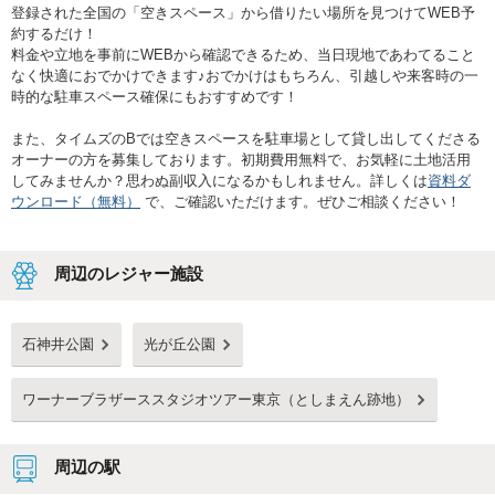
登録された全国の「空きスペース」から借りたい場所を見つけてWEB予
約するだけ！
料金や立地を事前にWEBから確認できるため、当日現地であわてること
なく快適におでかけできます♪おでかけはもちろん、引越しや来客時の一
時的な駐車スペース確保にもおすすめです！
また、タイムズのBでは空きスペースを駐車場として貸し出してくださる
オーナーの方を募集しております。初期費用無料で、お気軽に土地活用
してみませんか？思わぬ副収入になるかもしれません。詳しくは
資料ダ
ウンロード（無料）
で、ご確認いただけます。ぜひご相談ください！
周辺のレジャー施設
石神井公園
光が丘公園
ワーナーブラザーススタジオツアー東京​（としまえん跡地）
周辺の駅