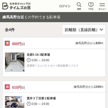
練馬高野台近く
の予約できる駐車場
全
4
件
練馬高野台から
820
m
800円
/日
谷原5-18-3駐車場
0:00 ～ 24:00
普通車 / コンパクトカー / 軽自動車 / バイク
練馬高野台から
1345
m
610円
/日
貫井３丁目第２駐車場
0:00 ～ 24:00