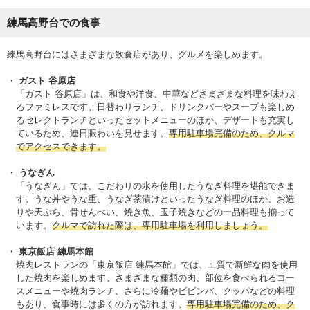
練馬高野台での食事
練馬高野台にはさまざまな飲食店があり、グルメを楽しめます。
ガスト 谷原店
「ガスト 谷原店」は、和食や洋食、中華などさまざまな料理を味わえ
るファミレスです。日替わりランチ、ドリンクバーやスープも楽しめ
るセレクトランチといったセットメニューのほか、デザートも充実し
ているため、連日賑わいを見せます。
専用駐車場完備のため、クルマ
でアクセスできます。
うなぎん
「うなぎん」では、こだわりの水を使用したうなぎ料理を堪能できま
す。うな丼やうな重、うなぎ茶漬けといったうなぎ料理のほか、お造
りや天ぷら、骨せんべい、焼き魚、玉子焼きなどの一品料理も揃って
います。
クルマで訪れた際は、専用駐車場を利用しましょう。
東京飯店 練馬本館
焼肉レストランの「東京飯店 練馬本館」では、上質で新鮮な肉を使用
した焼肉を楽しめます。さまざまな種類の肉、部位を食べられるコー
スメニューや焼肉ランチ、さらに冷麺やビビンバ、クッパなどの料理
もあり、食事時には多くの方が訪れます。
専用駐車場完備のため、ク