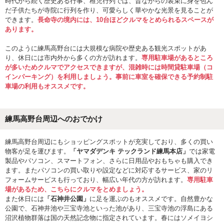
時代から続く歴史ある行事、稚児行列では、昔ながらの装束に身を包ん
だ子供たちが寺院に行列を作り、可愛らしく華やかな光景を見ることが
できます。
長命寺の境内には、10台ほどクルマをとめられるスペースが
あります。
このように練馬高野台には大規模な病院や歴史ある観光スポットがあ
り、休日には市内外から多くの方が訪れます。
専用駐車場があるところ
が多いためクルマでアクセスできますが、混雑時には時間貸駐車場（コ
インパーキング）を利用しましょう。事前に車室を確保できる予約制駐
車場の利用もオススメです。
練馬高野台周辺へのおでかけ
練馬高野台周辺にもショッピングスポットが充実しており、多くの買い
物客が足を運びます。
「ヤマダデンキ テックランド練馬本店」
では家電
製品やパソコン、スマートフォン、さらに日用品やおもちゃも購入でき
ます。またパソコンの買い取りや設定などに対応するサービス、家のリ
フォームサービスも行っており、幅広い年代の方が訪れます。
専用駐車
場があるため、こちらにクルマをとめましょう。
また休日には
「石神井公園」
に足を運ぶのもオススメです。自然豊かな
公園で、石神井池や三宝寺池といった池があり、三宝寺池の浮島にある
沼沢植物群落は国の天然記念物に指定されています。春にはソメイヨシ