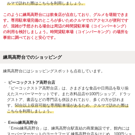
ルマで訪れた際はこちらを利用しましょう。
このように練馬高野台には飲食店が点在しており、グルメを堪能できま
す。専用駐車場完備のところが多いためクルマでのアクセスが便利です
が、混雑が予想される場合は周辺の時間貸駐車場（コインパーキング）
の利用を検討しましょう。時間貸駐車場（コインパーキング）の場所を
事前に調べておくと安心です。
練馬高野台でのショッピング
練馬高野台にはショッピングスポットも点在しています。
ピーコックストア高野台店
「ピーコックストア高野台店」は、さまざまな食品や日用品を取り揃
えたスーパーマーケットです。また衣料品店や100円ショップ、ドラッ
グストア、書店などの専門店も併設されており、多くの方が訪れま
す。
50台以上収容可能な専用駐車場があるため、クルマで訪れた際は
こちらを利用しましょう。
Emio練馬高野台
「Emio練馬高野台」は、練馬高野台駅直結の商業施設です。館内には
スーパーマーケットのヨークフーズ 練馬高野台店をはじめ、100円ショ