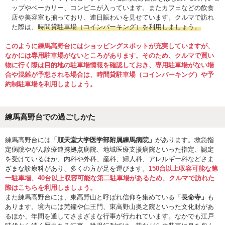
ップやベーカリー、コンビニが入っています。またカフェなどの飲食
店や美容室も揃っており、連日賑わいを見せています。クルマで訪れ
た際は、
時間貸駐車場（コインパーキング）を利用しましょう。
このように練馬高野台にはショッピングスポットが充実していますが、
なかには専用駐車場がないところがあります。そのため、クルマで買い
物に行く際は目的地の駐車場情報を確認しておき、専用駐車場がない場
合や混雑が予想される場合は、時間貸駐車場（コインパーキング）や予
約制駐車場を利用しましょう。
練馬高野台での過ごしかた
練馬高野台には
「順天堂大学医学部附属練馬病院」
があります。救急指
定病院やがん診療連携拠点病院、地域医療支援病院といった指定、認定
を受けているほか、内科や外科、産科、婦人科、アレルギー科などさま
ざまな診療科があり、多くの方が足を運びます。
150台以上収容可能な第
一駐車場、40台以上収容可能な第二駐車場があるため、クルマで訪れた
際はこちらを利用しましょう。
また練馬高野台には、東高野山と呼ばれ信仰を集めている
「長命寺」
も
あります。境内には梵鐘や仁王門、東高野山奥之院といった文化財があ
るほか、年間を通してさまざまな行事が行われています。なかでも江戸