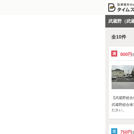
武蔵野（武
全
10
件
800円
【武蔵野総合
武蔵野総合体
ださい。
750円