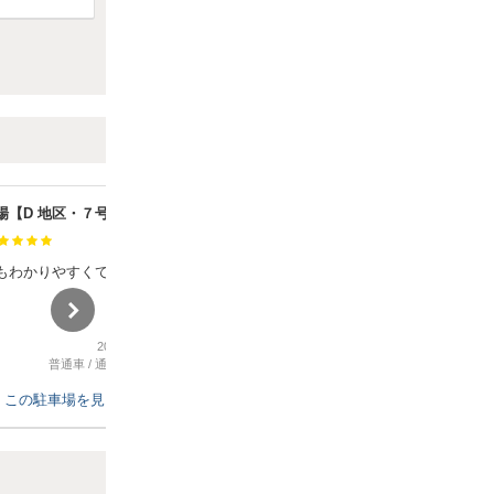
場【D 地区・７号棟北側】
サニーホワイト駐車場
満足度：
もわかりやすくて良かった
東伏見でのスポーツ観戦で利用したの
ですが、徒歩20分もかからなく着けま
した。
駐車場自体もスペースに余裕があり駐
2026年6月10日
2026年6月7日
車場難民が多い日だったのですが、大
普通車
/
通勤、ビジネス
普通車
/
コンサート、スポーツ観戦
変助かりました。
この駐車場を見る
この駐車場を見る