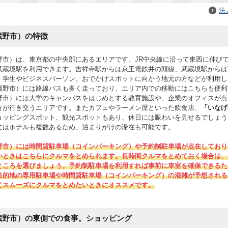
法
蔵野市）の特徴
野市）は、東京都の中央部にあるエリアです。JR中央線に沿って東西に伸び
武蔵境駅を利用できます。吉祥寺駅からは京王電鉄井の頭線、武蔵境駅からは
、学生やビジネスパーソン、おでかけスポットに向かう地元の方などが利用し
蔵野市）には路線バスも多く走っており、エリア内での移動にはこちらも便利
野市）には大学のキャンパスをはじめとする教育施設や、企業のオフィスが点
方が行き交うエリアです。またカフェやラーメン屋といった飲食店、
「いなげ
ョッピングスポット、観光スポットもあり、休日には賑わいを見せるでしょう
にはホテルも複数あるため、泊まりがけの滞在も可能です。
野市）には時間貸駐車場（コインパーキング）や予約制駐車場が点在しており
いときはこちらにクルマをとめられます。長時間クルマをとめておく場合は、
ところを選びましょう。予約制駐車場を利用すれば事前に車室を確保できるた
目的地の専用駐車場や時間貸駐車場（コインパーキング）の混雑が予想される
てスムーズにクルマをとめたいときにオススメです。
蔵野市）の東側での食事。ショッピング