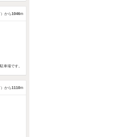
市）から
1046
m
な駐車場です。
市）から
1110
m