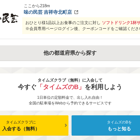
ここから
218
m
味の民芸 吉祥寺北町店
おひとり様1品以上お食事のご注文に対し
ソフトドリンク1杯
※会員専用ページログイン後、クーポンコードをご確認くださ
他の都道府県から探す
タイムズクラブ（無料）に入会して
今すぐ
「タイムズのB」
を利用しよう
1日単位の定額料金で、出し入れ自由！
全国の駐車場をWebから予約できるサービスです
タイムズクラブに
タイムズのBを
入会する（無料）
もっと知る