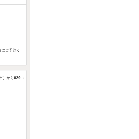
目にご予約く
市）から
829
m