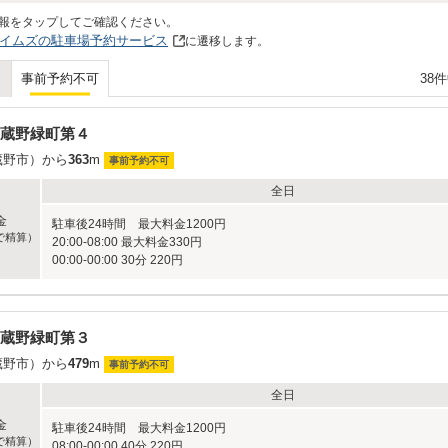
報をタップしてご確認ください。
イムズの駐車場予約サービス
に遷移します。
38
事前予約不可
蔵野緑町第４
蔵野市）から
363
m
事前予約不可
全日
金
駐車後24時間 最大料金1200円
で精算）
20:00-08:00 最大料金330円
00:00-00:00 30分 220円
蔵野緑町第３
蔵野市）から
479
m
事前予約不可
全日
金
駐車後24時間 最大料金1200円
で精算）
08:00-00:00 40分 220円