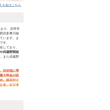
人入会はこちら
ており、吉祥寺
西武多摩川線
ています。ま
です。
在しており、
や武蔵野関前
。また武蔵野
、目的地に専
最大料金が設
め、休日やイ
とき、ビジネ