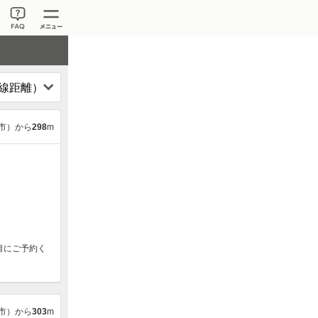
市）から
298
m
目にご予約く
市）から
303
m