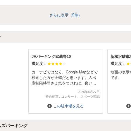
さらに表示（
5
件）
ー
JAパーキング武蔵野10
新柳沢駐車
満足度：
満足度：
カーナビではなく、Google Mapなどで
地面の表示
検索した方が正確だと思います。入出
です。
庫制限時間さえ気をつければ、良い駐
車場です
2026年6月27日
軽自動車
/
コンサート、スポーツ観戦
この駐車場を見る
ムズパーキング