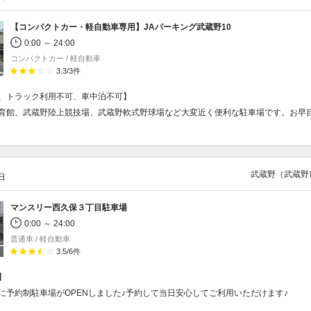
【コンパクトカー・軽自動車専用】
JAパーキング武蔵野10
0:00 ～ 24:00
コンパクトカー / 軽自動車
3.3
/
3
件
、トラック利用不可、車中泊不可】
育館、武蔵野陸上競技場、武蔵野軟式野球場など大変近く便利な駐車場です。お早
武蔵野（武蔵野
/日
マンスリー西久保３丁目駐車場
0:00 ～ 24:00
普通車 / 軽自動車
3.5
/
6
件
】
に予約制駐車場がOPENしました♪予約して当日安心してご利用いただけます♪