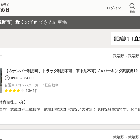
蔵野市）近く
の予約できる駐車場
武蔵野（武蔵野
/日
【３ナンバー利用可、トラック利用不可、車中泊不可】
JAパーキング武蔵野10
0:00 ～ 24:00
普通車 / コンパクトカー / 軽自動車
4.3
/
41
件
体育館徒歩5分】
育館、武蔵野陸上競技場、武蔵野軟式野球場など大変近く便利な駐車場です。お早
武蔵野（武蔵野
/日