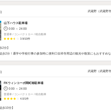
武蔵野（武蔵野
/日
山下ハウス駐車場
0:00 ～ 24:00
普通車 / コンパクトカー / 軽自動車
3.9
/
10
件
歩2分】
徒歩2分！通学や学校行事の参加時に便利◎吉祥寺周辺の観光や散策にもおすすめ
武蔵野（武蔵野
/日
FKウィンコーポ関町南駐車場
0:00 ～ 24:00
普通車 / コンパクトカー / 軽自動車
4.0
/
1
件
徒歩10分】