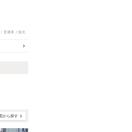
普通車
観光
図から探す