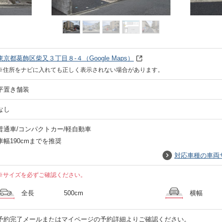
東京都葛飾区柴又３丁目８-４
（Google Maps）
※住所をナビに入れても正しく表示されない場合があります。
平置き舗装
なし
普通車/コンパクトカー/軽自動車
車幅190cmまでを推奨
対応車種の車両
※サイズを必ずご確認ください。
全長
500cm
横幅
予約完了メールまたはマイページの予約詳細よりご確認ください。