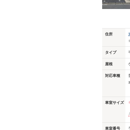
Previo
住所
タイプ
屋根
対応車種
車室サイズ
車室番号