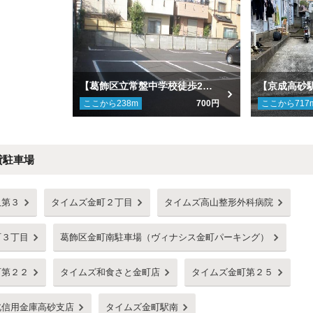
【葛飾区立常盤中学校徒歩2分】金町２丁目駐車場
ここから
238
m
700円
ここから
717
貸駐車場
又第３
タイムズ金町２丁目
タイムズ高山整形外科病院
町３丁目
葛飾区金町南駐車場（ヴィナシス金町パーキング）
町第２２
タイムズ和食さと金町店
タイムズ金町第２５
北信用金庫高砂支店
タイムズ金町駅南