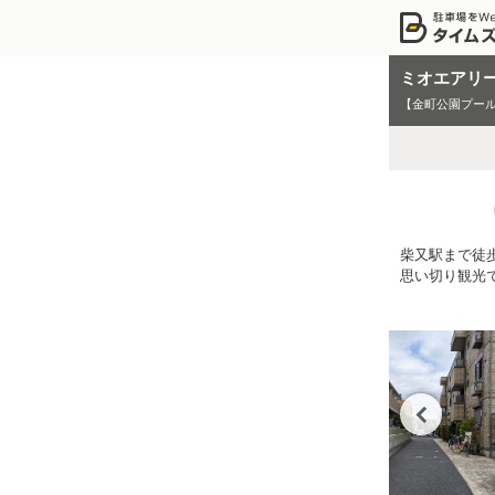
ミオエアリ
【金町公園プール
柴又駅まで徒
思い切り観光で