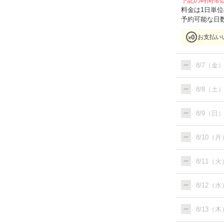
下記の時間帯
料金は1日単
予約可能な日
お支払い
8/7（金
8/8（土
8/9（日
8/10（月
8/11（火
8/12（水
8/13（木