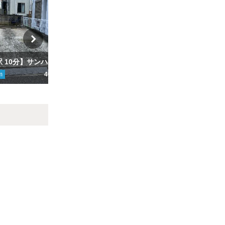
【京成高砂駅 10分】サンハイム駐車場
【金町駅徒歩10分】金町 3-37-15駐車場
新
m
400円
ここから
891
m
670円
こ
Next