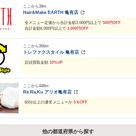
ここから
39
m
Hair&Make EARTH 亀有店
全メニュー定価から合計金額3,000円以上で
500円OFF
合計金額6,000円以上で
1,000円OFF
ここから
356
m
トレファクスタイル 亀有店
店頭買取金額
10%UP
ここから
448
m
Re.Ra.Ku アリオ亀有店
60分以上の通常メニューが
5％OFF
他の都道府県から探す