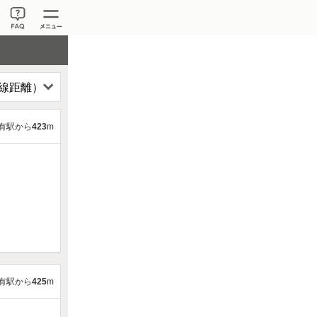
有駅から
423
m
有駅から
425
m