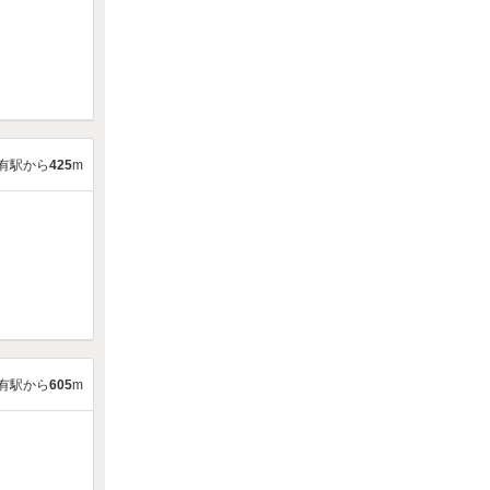
有駅から
425
m
有駅から
605
m