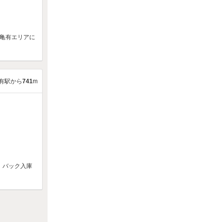
亀有エリアに
有駅から
741
m
！バック入庫